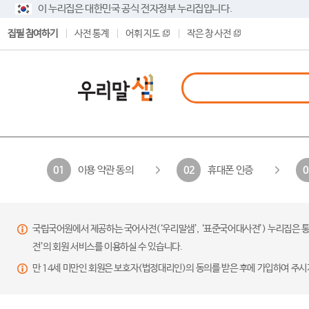
이 누리집은 대한민국 공식 전자정부 누리집입니다.
집필 참여하기
사전 통계
어휘 지도
작은 창 사전
이용 약관 동의
휴대폰 인증
01
02
0
국립국어원에서 제공하는 국어사전(‘우리말샘’, ‘표준국어대사전’) 누리집은 통
전’의 회원 서비스를 이용하실 수 있습니다.
만 14세 미만인 회원은 보호자(법정대리인)의 동의를 받은 후에 가입하여 주시