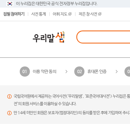
이 누리집은 대한민국 공식 전자정부 누리집입니다.
집필 참여하기
사전 통계
어휘 지도
작은 창 사전
이용 약관 동의
휴대폰 인증
01
02
0
국립국어원에서 제공하는 국어사전(‘우리말샘’, ‘표준국어대사전’) 누리집은 통
전’의 회원 서비스를 이용하실 수 있습니다.
만 14세 미만인 회원은 보호자(법정대리인)의 동의를 받은 후에 가입하여 주시