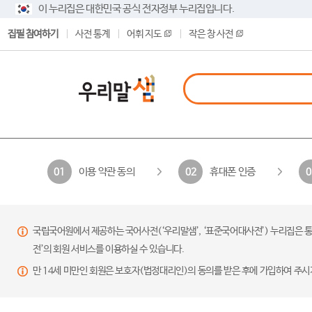
이 누리집은 대한민국 공식 전자정부 누리집입니다.
집필 참여하기
사전 통계
어휘 지도
작은 창 사전
이용 약관 동의
휴대폰 인증
01
02
0
국립국어원에서 제공하는 국어사전(‘우리말샘’, ‘표준국어대사전’) 누리집은 통
전’의 회원 서비스를 이용하실 수 있습니다.
만 14세 미만인 회원은 보호자(법정대리인)의 동의를 받은 후에 가입하여 주시