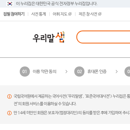
이 누리집은 대한민국 공식 전자정부 누리집입니다.
집필 참여하기
사전 통계
어휘 지도
작은 창 사전
이용 약관 동의
휴대폰 인증
01
02
0
국립국어원에서 제공하는 국어사전(‘우리말샘’, ‘표준국어대사전’) 누리집은 통
전’의 회원 서비스를 이용하실 수 있습니다.
만 14세 미만인 회원은 보호자(법정대리인)의 동의를 받은 후에 가입하여 주시