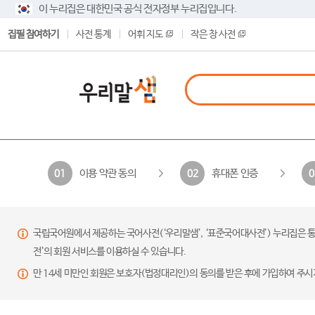
이 누리집은 대한민국 공식 전자정부 누리집입니다.
집필 참여하기
사전 통계
어휘 지도
작은 창 사전
이용 약관 동의
휴대폰 인증
01
02
0
국립국어원에서 제공하는 국어사전(‘우리말샘’, ‘표준국어대사전’) 누리집은 통
전’의 회원 서비스를 이용하실 수 있습니다.
만 14세 미만인 회원은 보호자(법정대리인)의 동의를 받은 후에 가입하여 주시