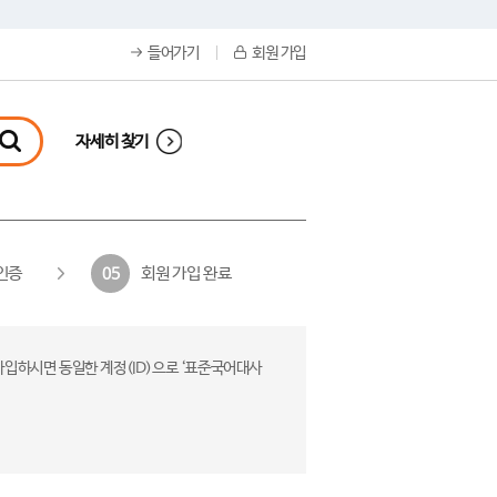
들어가기
회원 가입
자세히 찾기
인증
회원 가입 완료
05
가입하시면 동일한 계정(ID)으로 ‘표준국어대사