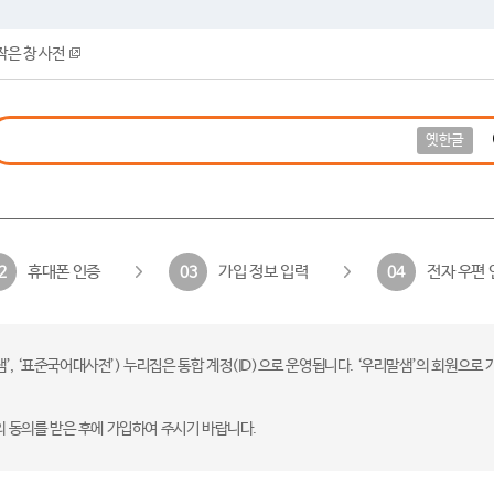
작은 창 사전
옛한글
휴대폰 인증
가입 정보 입력
전자 우편 
2
03
04
 ‘표준국어대사전’) 누리집은 통합 계정(ID)으로 운영됩니다. ‘우리말샘’의 회원으로 
의 동의를 받은 후에 가입하여 주시기 바랍니다.