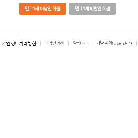
만 14세 이상인 회원
만 14세 미만인 회원
개인 정보 처리 방침
저작권 정책
알립니다
개발 지원(Open API)