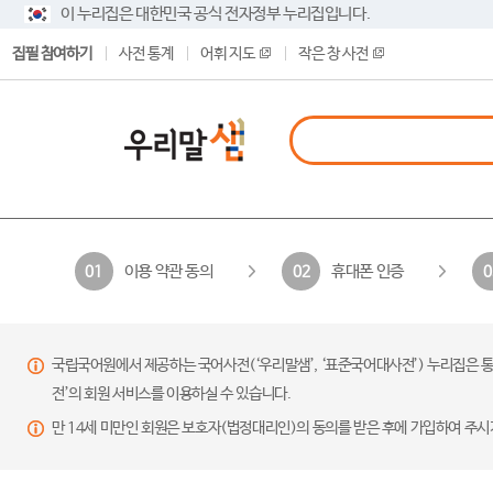
이 누리집은 대한민국 공식 전자정부 누리집입니다.
집필 참여하기
사전 통계
어휘 지도
작은 창 사전
이용 약관 동의
휴대폰 인증
01
02
0
국립국어원에서 제공하는 국어사전(‘우리말샘’, ‘표준국어대사전’) 누리집은 통
전’의 회원 서비스를 이용하실 수 있습니다.
만 14세 미만인 회원은 보호자(법정대리인)의 동의를 받은 후에 가입하여 주시