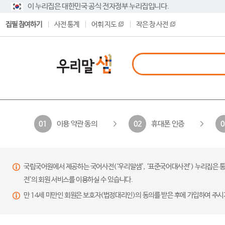
이 누리집은 대한민국 공식 전자정부 누리집입니다.
집필 참여하기
사전 통계
어휘 지도
작은 창 사전
이용 약관 동의
휴대폰 인증
01
02
0
국립국어원에서 제공하는 국어사전(‘우리말샘’, ‘표준국어대사전’) 누리집은 통
전’의 회원 서비스를 이용하실 수 있습니다.
만 14세 미만인 회원은 보호자(법정대리인)의 동의를 받은 후에 가입하여 주시