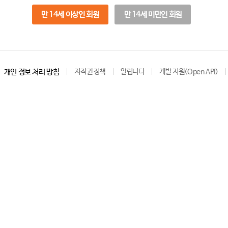
만 14세 이상인 회원
만 14세 미만인 회원
개인 정보 처리 방침
저작권 정책
알립니다
개발 지원(Open API)