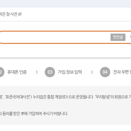
작은 창 사전
옛한글
휴대폰 인증
가입 정보 입력
전자 우편 
2
03
04
 ‘표준국어대사전’) 누리집은 통합 계정(ID)으로 운영됩니다. ‘우리말샘’의 회원으로 
의 동의를 받은 후에 가입하여 주시기 바랍니다.