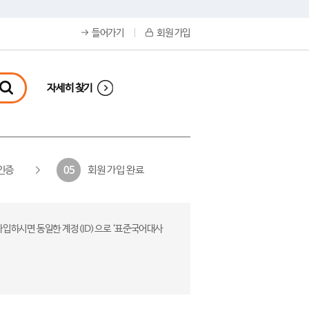
들어가기
회원 가입
자세히 찾기
인증
회원 가입 완료
05
가입하시면 동일한 계정(ID)으로 ‘표준국어대사