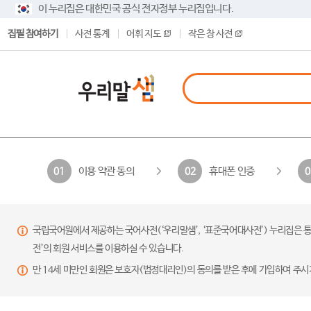
이 누리집은 대한민국 공식 전자정부 누리집입니다.
집필 참여하기
사전 통계
어휘 지도
작은 창 사전
이용 약관 동의
휴대폰 인증
01
02
0
국립국어원에서 제공하는 국어사전(‘우리말샘’, ‘표준국어대사전’) 누리집은 통
전’의 회원 서비스를 이용하실 수 있습니다.
만 14세 미만인 회원은 보호자(법정대리인)의 동의를 받은 후에 가입하여 주시