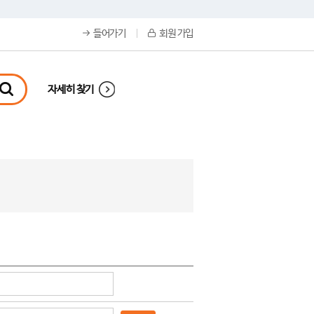
들어가기
회원 가입
자세히 찾기