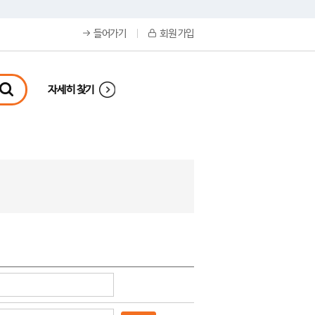
들어가기
회원 가입
자세히 찾기