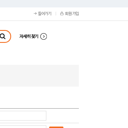
들어가기
회원 가입
자세히 찾기