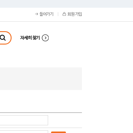
들어가기
회원 가입
자세히 찾기