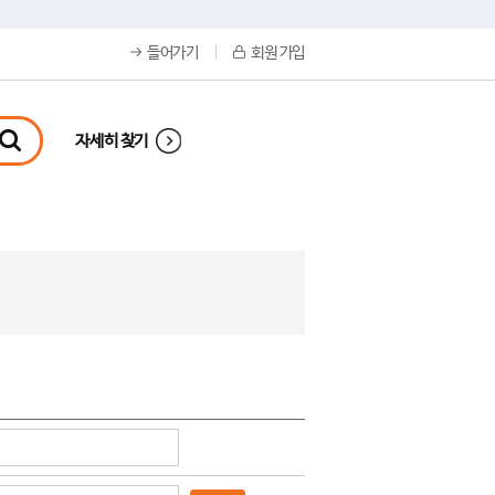
들어가기
회원 가입
자세히 찾기