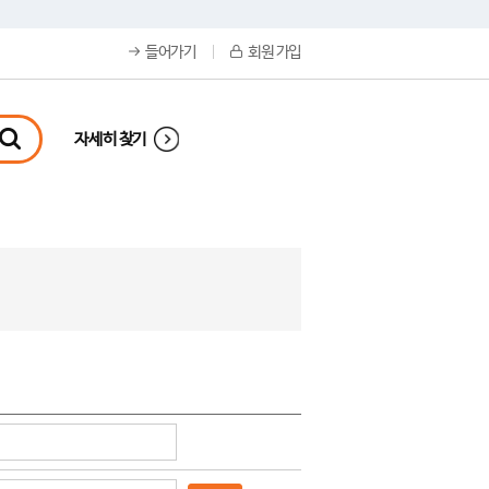
들어가기
회원 가입
자세히 찾기