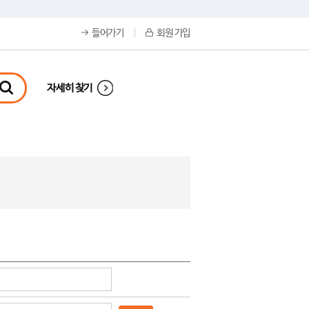
들어가기
회원 가입
자세히 찾기