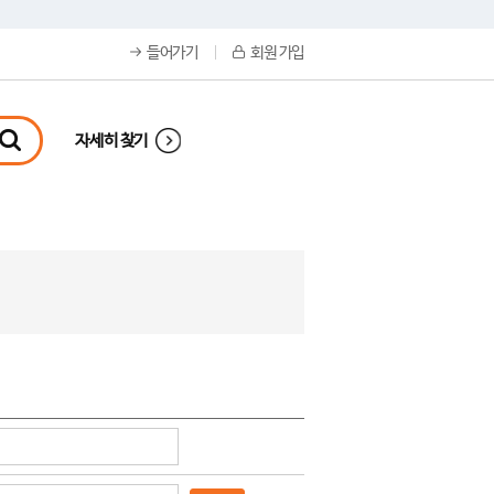
들어가기
회원 가입
자세히 찾기