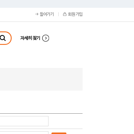
들어가기
회원 가입
자세히 찾기