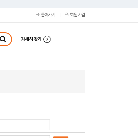
들어가기
회원 가입
자세히 찾기