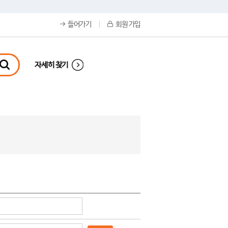
들어가기
회원 가입
자세히 찾기