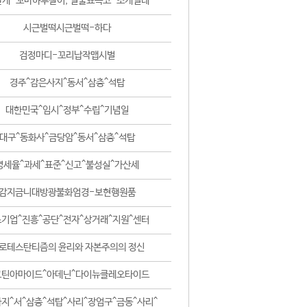
날개-꼬마하루살이, 털줄뾰족코-조개벌레
시근벌떡시근벌떡-하다
검정마디-꼬리납작맵시벌
경주^감은사지^동서^삼층^석탑
대한민국^임시^정부^수립^기념일
대구^동화사^금당암^동서^삼층^석탑
영세율^과세^표준^신고^불성실^가산세
감지금니대방광불화엄경-보현행원품
기업^진흥^공단^전자^상거래^지원^센터
로테스탄티즘의 윤리와 자본주의의 정신
코틴아마이드^아데닌^다이뉴클레오타이드
지^서^삼층^석탑^사리^장엄구^금동^사리^