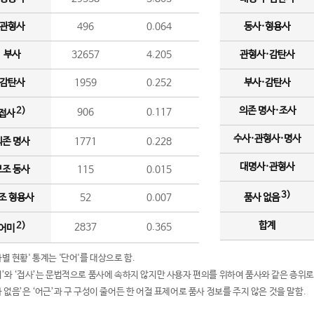
관형사
496
0.064
동사·형용사
부사
32657
4.205
관형사·감탄사
감탄사
1959
0.252
부사·감탄사
의존 명사·조사
2)
906
0.117
접사
수사·관형사·명사
의존 명사
1771
0.228
대명사·관형사
보조 동사
115
0.015
3)
조 형용사
52
0.007
품사 없음
합계
2)
2837
0.365
어미
품사별 현황' 통계는 '단어'를 대상으로 함.
어미’와 ‘접사’는 문법적으로 품사에 속하지 않지만 사용자 편의를 위하여 품사와 같은 층위로
품사 없음’은 ‘어근’과 구 구성이 줄어든 한 어절 표제어로 품사 정보를 주지 않은 것을 말함.