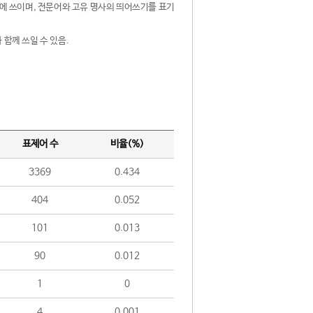
제어에 쓰이며, 전문어와 고유 명사의 띄어쓰기를 표기
 함께 쓰일 수 있음.
표제어 수
비율(%)
3369
0.434
404
0.052
101
0.013
90
0.012
1
0
4
0.001