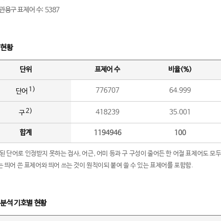
관용구 표제어 수: 5387
 현황
단위
표제어 수
비율(%)
1)
776707
64.999
단어
2)
418239
35.001
구
합계
1194946
100
립된 단어로 인정받지 못하는 접사, 어근, 어미 등과 구 구성이 줄어든 한 어절 표제어도 모두
구’는 띄어 쓴 표제어와 띄어 쓰는 것이 원칙이되 붙여 쓸 수 있는 표제어를 포함함.
 분석 기호별 현황