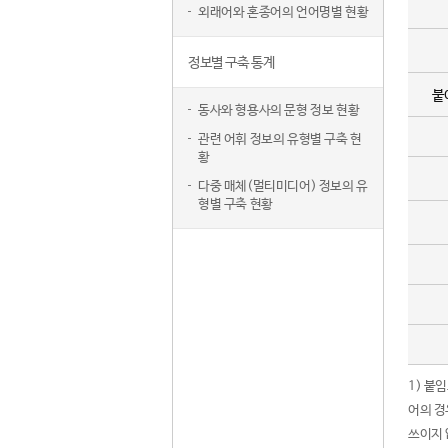
외래어와 혼종어의 언어명별 현황
정보별 구축 통계
붙
동사와 형용사의 문형 정보 현황
관련 어휘 정보의 유형별 구축 현
황
다중 매체(멀티미디어) 정보의 유
형별 구축 현황
1) 붙
어의 경
쓰이지 