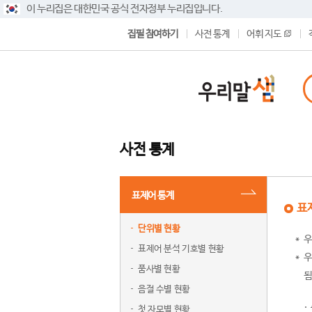
이 누리집은 대한민국 공식 전자정부 누리집입니다.
집필 참여하기
사전 통계
어휘 지도
사전 통계
표제어 통계
표
단위별 현황
우
표제어 분석 기호별 현황
우
품사별 현황
됨
음절 수별 현황
첫 자모별 현황