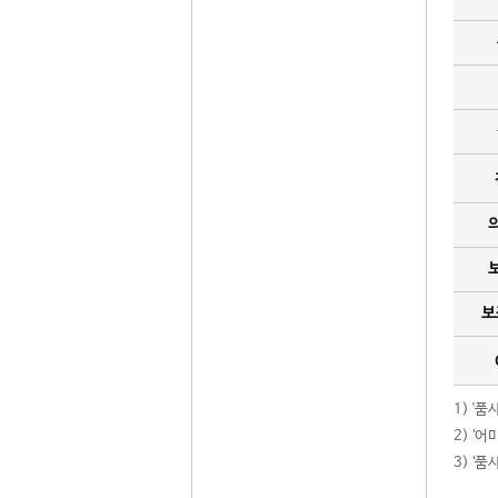
보
1) '
2) ‘
3) ‘