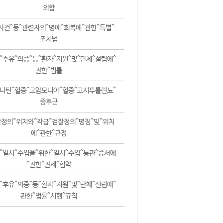
외함
사건^등^관련자의^명예^회복에^관한^특별^
조치법
^후유^의증^등^환자^지원^및^단체^설립에^
관한^법률
니틴^혈증^고암모니아^혈증^고시투룰린뇨^
증후군
청의^위치와^각급^검찰청의^명칭^및^위치
에^관한^규정
^일시^수입을^위한^일시^수입^통관^증서에
^관한^관세^협약
^후유^의증^등^환자^지원^및^단체^설립에^
관한^법률^시행^규칙