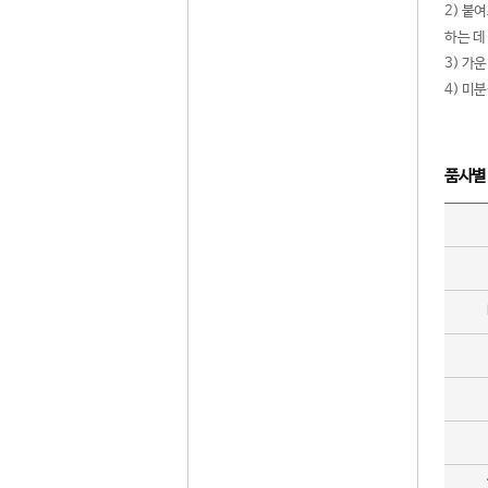
2) 붙
하는 데
3) 가
4) 미
품사별