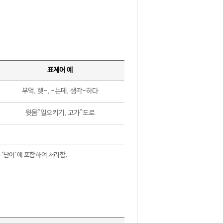
표제어 예
부엌, 햇-, -는데, 생각-하다
윗몸^일으키기, 고가^도로
 ‘단어’에 포함하여 처리함.