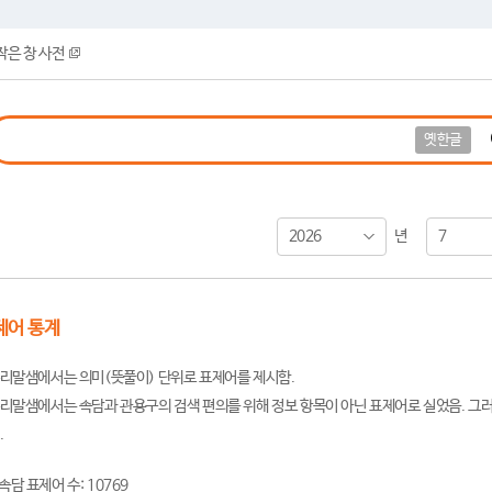
작은 창 사전
옛한글
2026
7
년
제어 통계
리말샘에서는 의미(뜻풀이) 단위로 표제어를 제시함.
리말샘에서는 속담과 관용구의 검색 편의를 위해 정보 항목이 아닌 표제어로 실었음. 그러
.
속담 표제어 수: 10769