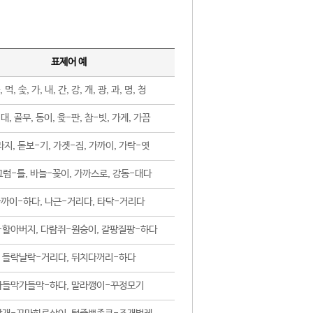
표제어 예
, 먹, 숯, 가, 내, 간, 강, 개, 광, 과, 명, 청
대, 골무, 동이, 윷-판, 참-빗, 가게, 가끔
지, 돋보-기, 가겟-집, 가까이, 가락-엿
럼-틀, 바늘-꽂이, 가까스로, 강동-대다
까이-하다, 나근-거리다, 타닥-거리다
-할아버지, 다람쥐-원숭이, 갈팡질팡-하다
들락날락-거리다, 뒤치다꺼리-하다
가들막가들막-하다, 말라깽이-꾸정모기