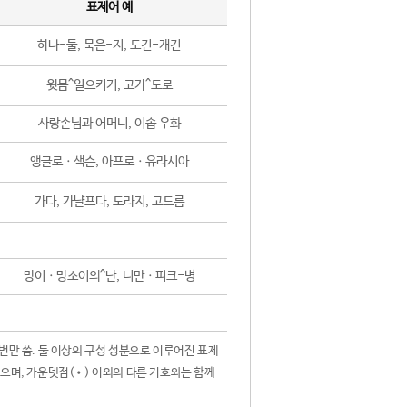
표제어 예
하나-둘, 묵은-지, 도긴-개긴
윗몸^일으키기, 고가^도로
사랑손님과 어머니, 이솝 우화
앵글로ㆍ색슨, 아프로ㆍ유라시아
가다, 가냘프다, 도라지, 고드름
망이ㆍ망소이의^난, 니만ㆍ피크-병
 번만 씀. 둘 이상의 구성 성분으로 이루어진 표제
않으며, 가운뎃점(•) 이외의 다른 기호와는 함께