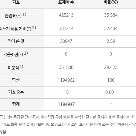
기호
표제어 수
비율(%)
1)
425213
35.584
붙임표(-)
2)
387214
32.404
여쓰기 허용 기호(^)
띄어 쓴 것
30947
2.59
3)
0
0
가운뎃점(·)
4)
351588
29.423
미분석
합산
1194962
100
기호 중복
15
0.001
합계
1194947
-
임표(-)는 독립된 단어 표제어의 직접 구성 성분을 분석한 결과를 표시하며 한 표제어에 한
우에도 최종 분석 결과만 보여 줌. 붙임표(-)가 쓰인 표제어는 띄어 쓰는 것이 허용되지 
않음.