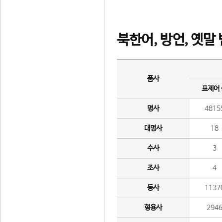
북한어, 방언, 옛말
품사
표제어
명사
4815
대명사
18
수사
3
조사
4
동사
1137
형용사
294