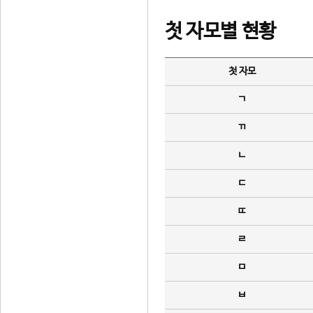
첫 자모별 현황
첫 자모
ㄱ
ㄲ
ㄴ
ㄷ
ㄸ
ㄹ
ㅁ
ㅂ