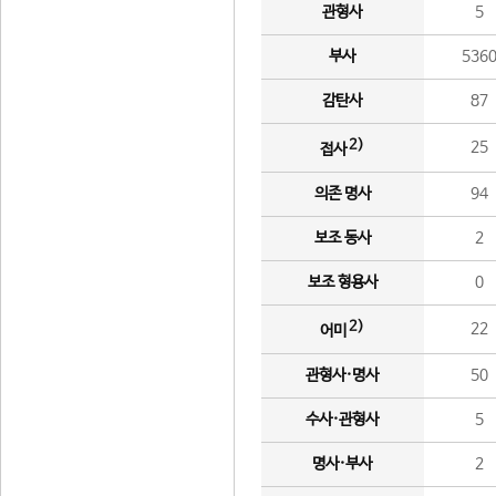
관형사
5
부사
536
감탄사
87
2)
25
접사
의존 명사
94
보조 동사
2
보조 형용사
0
2)
22
어미
관형사·명사
50
수사·관형사
5
명사·부사
2