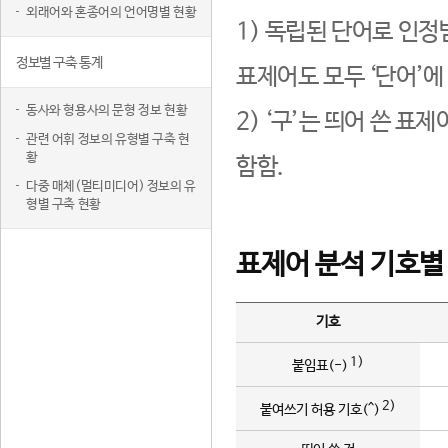
외래어와 혼종어의 언어명별 현황
1) 독립된 단어로 인정
정보별 구축 통계
표제어도 모두 ‘단어’에
동사와 형용사의 문형 정보 현황
2) ‘구’는 띄어 쓴 표
관련 어휘 정보의 유형별 구축 현
황
함함.
다중 매체(멀티미디어) 정보의 유
형별 구축 현황
표제어 분석 기호별
기호
1)
붙임표(-)
2)
붙여쓰기 허용 기호(^)