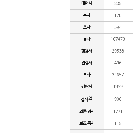
대명사
835
수사
128
조사
594
동사
107473
형용사
29538
관형사
496
부사
32657
감탄사
1959
2)
906
접사
의존 명사
1771
보조 동사
115