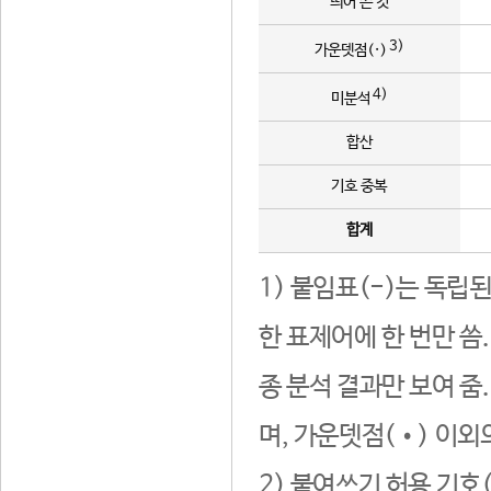
띄어 쓴 것
3)
가운뎃점(·)
4)
미분석
합산
기호 중복
합계
1) 붙임표(-)는 독립
한 표제어에 한 번만 씀
종 분석 결과만 보여 줌
며, 가운뎃점(•) 이외
2) 붙여쓰기 허용 기호