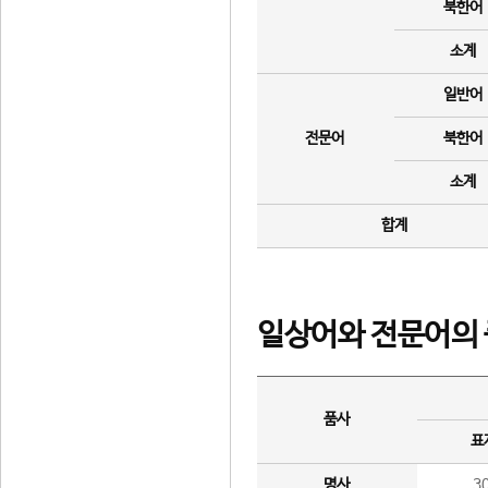
북한어
소계
일반어
전문어
북한어
소계
합계
일상어와 전문어의 
품사
표
명사
3