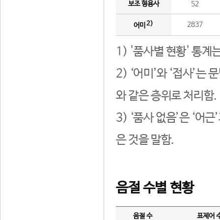
보조 형용사
52
2)
2837
어미
1) '품사별 현황' 통계
2) ‘어미’와 ‘접사’
와 같은 층위로 처리함.
3) ‘품사 없음’은 ‘어
은 것을 말함.
음절 수별 현황
음절 수
표제어 