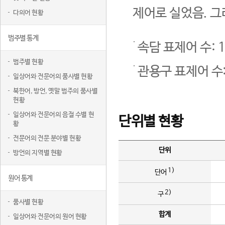
제어로 실었음. 그
다의어 현황
범주별 통계
속담 표제어 수: 1
범주별 현황
관용구 표제어 수:
일상어와 전문어의 품사별 현황
북한어, 방언, 옛말 범주의 품사별
현황
일상어와 전문어의 음절 수별 현
단위별 현황
황
전문어의 전문 분야별 현황
단위
방언의 지역별 현황
1)
단어
원어 통계
2)
구
품사별 현황
합계
일상어와 전문어의 원어 현황