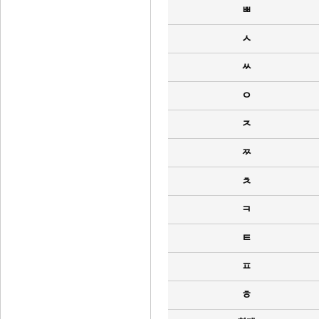
ㅃ
ㅅ
ㅆ
ㅇ
ㅈ
ㅉ
ㅊ
ㅋ
ㅌ
ㅍ
ㅎ