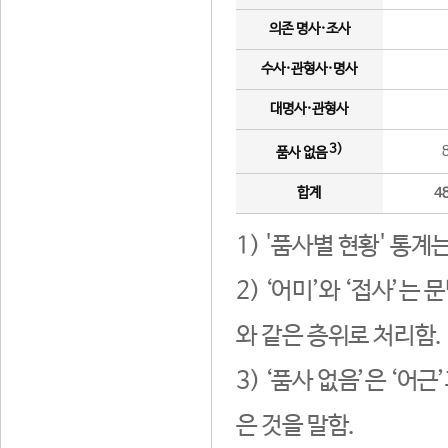
의존 명사·조사
수사·관형사·명사
대명사·관형사
3)
품사 없음
합계
4
1) '품사별 현황' 통계
2) ‘어미’와 ‘접사’
와 같은 층위로 처리함.
3) ‘품사 없음’은 ‘어
은 것을 말함.