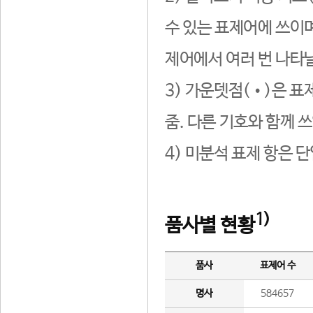
수 있는 표제어에 쓰이며
제어에서 여러 번 나타날
3) 가운뎃점(•)은 표
줌. 다른 기호와 함께 쓰
4) 미분석 표제 항은 
1)
품사별 현황
품사
표제어 수
명사
584657