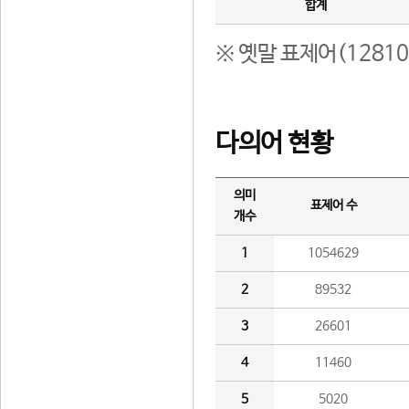
합계
※ 옛말 표제어(1281
다의어 현황
의미
표제어 수
개수
1
1054629
2
89532
3
26601
4
11460
5
5020