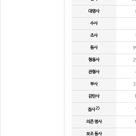
대명사
수사
조사
동사
9
형용사
2
관형사
부사
3
감탄사
2)
접사
의존 명사
보조 동사