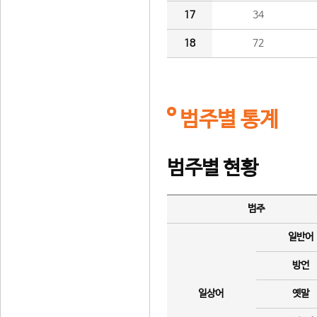
17
34
18
72
범주별 통계
범주별 현황
범주
일반어
방언
일상어
옛말