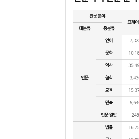
전문 분야
표제어
대분류
중분류
언어
7,32
문학
10,1
역사
35,4
인문
철학
3,43
교육
15,3
민속
6,64
인문 일반
24
법률
16,7