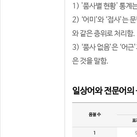
1) '품사별 현황' 통계
2) ‘어미’와 ‘접사’
와 같은 층위로 처리함.
3) ‘품사 없음’은 ‘어
은 것을 말함.
일상어와 전문어의 
음절 수
표
1