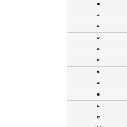
ㅃ
ㅅ
ㅆ
ㅇ
ㅈ
ㅉ
ㅊ
ㅋ
ㅌ
ㅍ
ㅎ