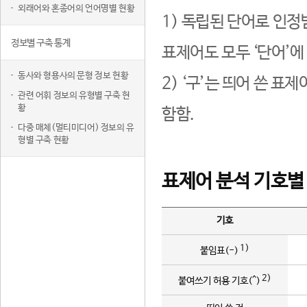
외래어와 혼종어의 언어명별 현황
1) 독립된 단어로 인정
정보별 구축 통계
표제어도 모두 ‘단어’에
동사와 형용사의 문형 정보 현황
2) ‘구’는 띄어 쓴 표
관련 어휘 정보의 유형별 구축 현
황
함함.
다중 매체(멀티미디어) 정보의 유
형별 구축 현황
표제어 분석 기호별
기호
1)
붙임표(-)
2)
붙여쓰기 허용 기호(^)