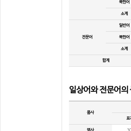
북한어
소계
일반어
전문어
북한어
소계
합계
일상어와 전문어의 
품사
표
명사
3