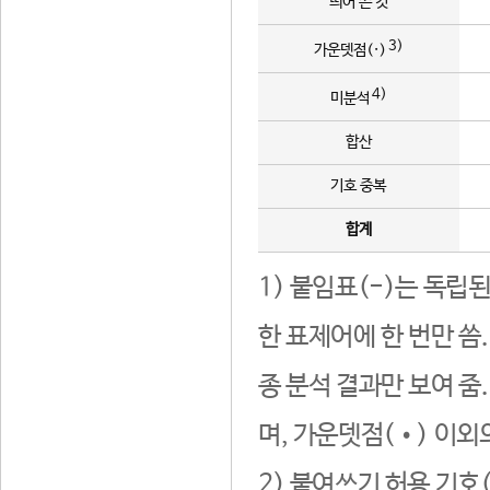
띄어 쓴 것
3)
가운뎃점(·)
4)
미분석
합산
기호 중복
합계
1) 붙임표(-)는 독립
한 표제어에 한 번만 씀
종 분석 결과만 보여 줌
며, 가운뎃점(•) 이외
2) 붙여쓰기 허용 기호