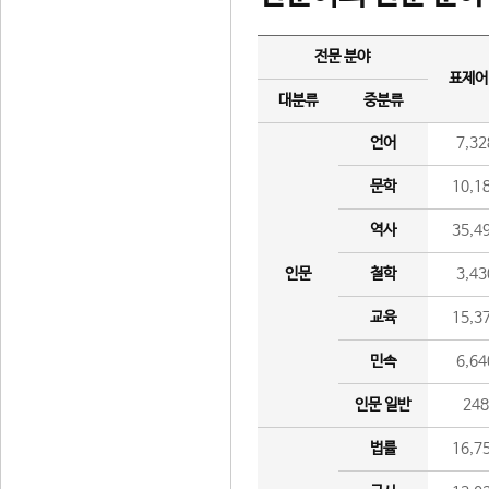
전문 분야
표제어
대분류
중분류
언어
7,32
문학
10,1
역사
35,4
인문
철학
3,43
교육
15,3
민속
6,64
인문 일반
24
법률
16,7