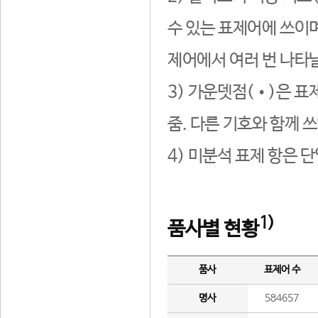
수 있는 표제어에 쓰이며
제어에서 여러 번 나타날
3) 가운뎃점(•)은 표
줌. 다른 기호와 함께 쓰
4) 미분석 표제 항은 
1)
품사별 현황
품사
표제어 수
명사
584657