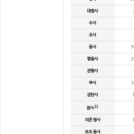
대명사
수사
조사
동사
9
형용사
2
관형사
부사
3
감탄사
2)
접사
의존 명사
보조 동사