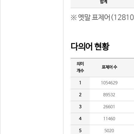
합계
※ 옛말 표제어(1281
다의어 현황
의미
표제어 수
개수
1
1054629
2
89532
3
26601
4
11460
5
5020