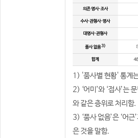
의존 명사·조사
수사·관형사·명사
대명사·관형사
3)
품사 없음
합계
4
1) '품사별 현황' 통계
2) ‘어미’와 ‘접사’
와 같은 층위로 처리함.
3) ‘품사 없음’은 ‘어
은 것을 말함.