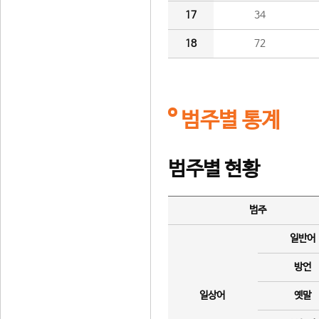
17
34
18
72
범주별 통계
범주별 현황
범주
일반어
방언
일상어
옛말