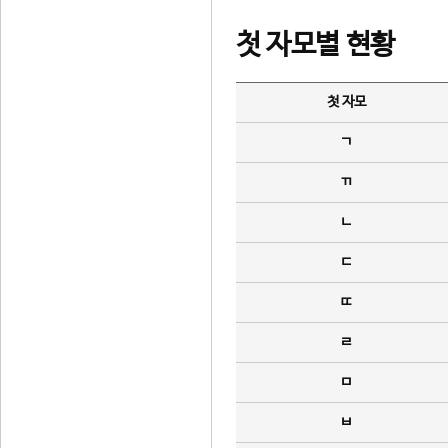
첫 자모별 현황
첫 자모
ㄱ
ㄲ
ㄴ
ㄷ
ㄸ
ㄹ
ㅁ
ㅂ