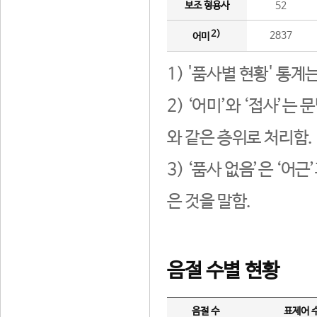
보조 형용사
52
2)
2837
어미
1) '품사별 현황' 통계
2) ‘어미’와 ‘접사’
와 같은 층위로 처리함.
3) ‘품사 없음’은 ‘어
은 것을 말함.
음절 수별 현황
음절 수
표제어 