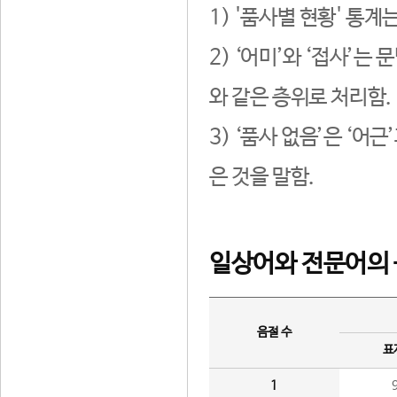
1) '품사별 현황' 통계
2) ‘어미’와 ‘접사’
와 같은 층위로 처리함.
3) ‘품사 없음’은 ‘어
은 것을 말함.
일상어와 전문어의 
음절 수
표
1