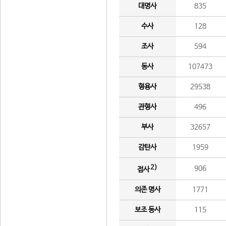
대명사
835
수사
128
조사
594
동사
107473
형용사
29538
관형사
496
부사
32657
감탄사
1959
2)
906
접사
의존 명사
1771
보조 동사
115