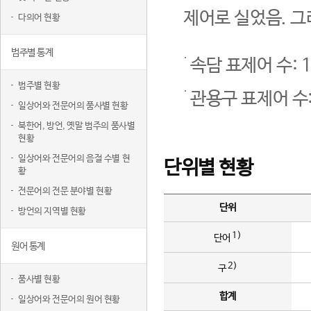
제어로 실었음. 그
다의어 현황
범주별 통계
속담 표제어 수: 1
범주별 현황
관용구 표제어 수:
일상어와 전문어의 품사별 현황
북한어, 방언, 옛말 범주의 품사별
현황
일상어와 전문어의 음절 수별 현
단위별 현황
황
전문어의 전문 분야별 현황
단위
방언의 지역별 현황
1)
단어
원어 통계
2)
구
품사별 현황
합계
일상어와 전문어의 원어 현황