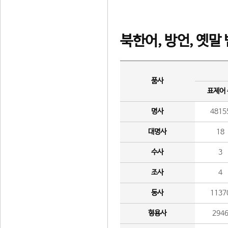
북한어, 방언, 옛말
품사
표제어
명사
4815
대명사
18
수사
3
조사
4
동사
1137
형용사
294