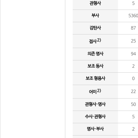
관형사
5
부사
536
감탄사
87
2)
25
접사
의존 명사
94
보조 동사
2
보조 형용사
0
2)
22
어미
관형사·명사
50
수사·관형사
5
명사·부사
2