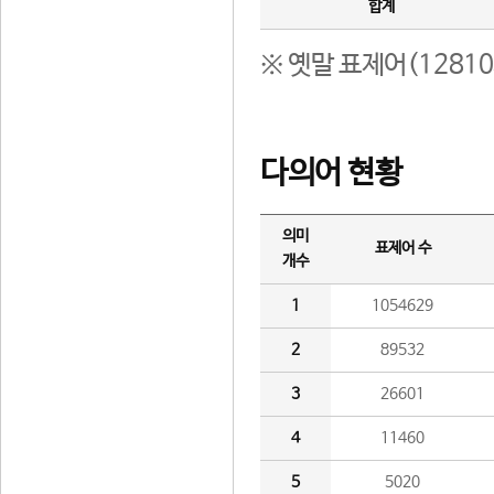
합계
※ 옛말 표제어(1281
다의어 현황
의미
표제어 수
개수
1
1054629
2
89532
3
26601
4
11460
5
5020