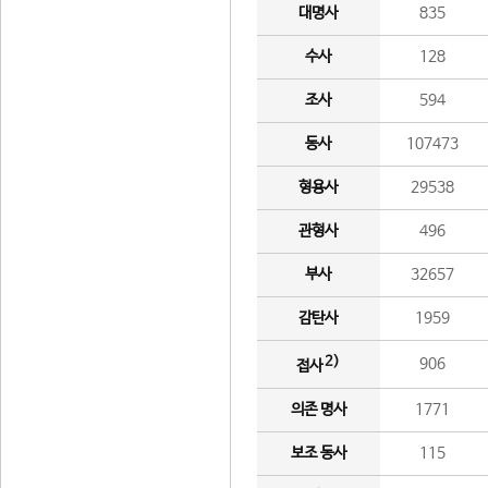
대명사
835
수사
128
조사
594
동사
107473
형용사
29538
관형사
496
부사
32657
감탄사
1959
2)
906
접사
의존 명사
1771
보조 동사
115