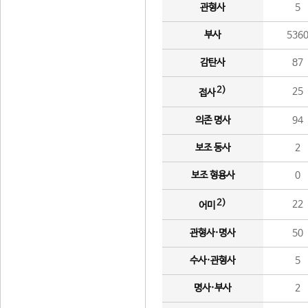
관형사
5
부사
536
감탄사
87
2)
25
접사
의존 명사
94
보조 동사
2
보조 형용사
0
2)
22
어미
관형사·명사
50
수사·관형사
5
명사·부사
2