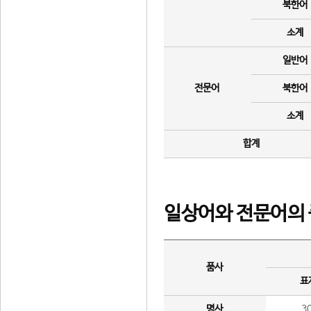
북한어
소계
일반어
전문어
북한어
소계
합계
일상어와 전문어의 
품사
표
명사
3