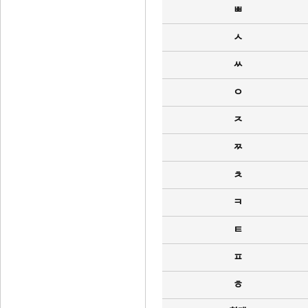
ㅃ
ㅅ
ㅆ
ㅇ
ㅈ
ㅉ
ㅊ
ㅋ
ㅌ
ㅍ
ㅎ