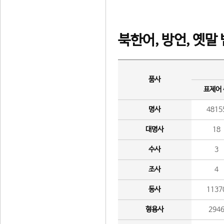
북한어, 방언, 옛말
품사
표제어
명사
4815
대명사
18
수사
3
조사
4
동사
1137
형용사
294