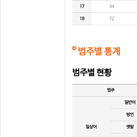
17
34
18
72
범주별 통계
범주별 현황
범주
일반어
방언
일상어
옛말