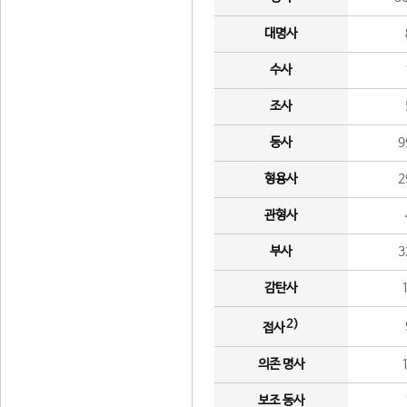
대명사
수사
조사
동사
9
형용사
2
관형사
부사
3
감탄사
2)
접사
의존 명사
보조 동사