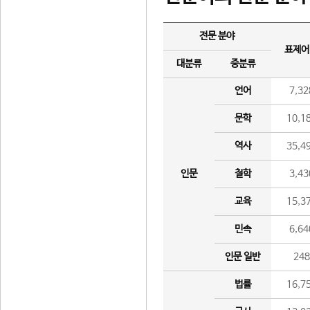
전문 분야
표제어
대분류
중분류
언어
7,32
문학
10,1
역사
35,4
인문
철학
3,43
교육
15,3
민속
6,64
인문 일반
24
법률
16,7