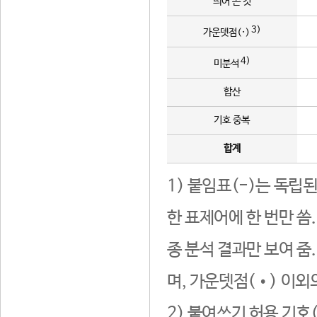
띄어 쓴 것
3)
가운뎃점(·)
4)
미분석
합산
기호 중복
합계
1) 붙임표(-)는 독립
한 표제어에 한 번만 씀
종 분석 결과만 보여 줌
며, 가운뎃점(•) 이외
2) 붙여쓰기 허용 기호