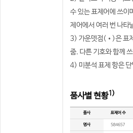
수 있는 표제어에 쓰이며
제어에서 여러 번 나타날
3) 가운뎃점(•)은 표
줌. 다른 기호와 함께 쓰
4) 미분석 표제 항은 
1)
품사별 현황
품사
표제어 수
명사
584657