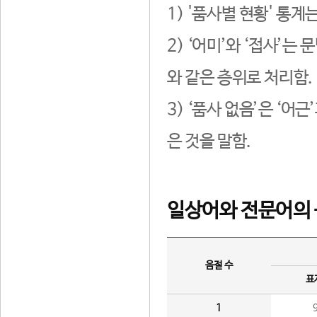
1) '품사별 현황' 통계
2) ‘어미’와 ‘접사’
와 같은 층위로 처리함.
3) ‘품사 없음’은 ‘어
은 것을 말함.
일상어와 전문어의 
음절 수
표
1