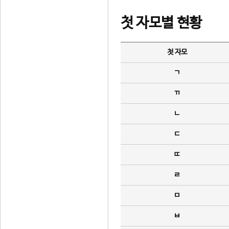
첫 자모별 현황
첫 자모
ㄱ
ㄲ
ㄴ
ㄷ
ㄸ
ㄹ
ㅁ
ㅂ