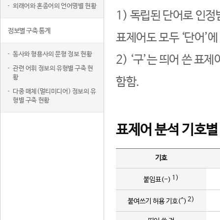
외래어와 혼종어의 언어명별 현황
1) 독립된 단어로 인정
정보별 구축 통계
표제어도 모두 ‘단어’에
동사와 형용사의 문형 정보 현황
2) ‘구’는 띄어 쓴 표
관련 어휘 정보의 유형별 구축 현
황
함함.
다중 매체(멀티미디어) 정보의 유
형별 구축 현황
표제어 분석 기호별
기호
1)
붙임표(-)
2)
붙여쓰기 허용 기호(^)