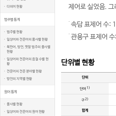
제어로 실었음. 그
다의어 현황
범주별 통계
속담 표제어 수: 1
범주별 현황
관용구 표제어 수:
일상어와 전문어의 품사별 현황
북한어, 방언, 옛말 범주의 품사별
현황
일상어와 전문어의 음절 수별 현
단위별 현황
황
전문어의 전문 분야별 현황
단위
방언의 지역별 현황
1)
단어
원어 통계
2)
구
품사별 현황
합계
일상어와 전문어의 원어 현황