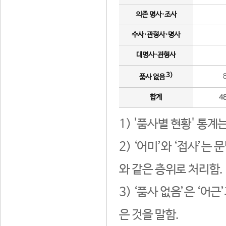
의존 명사·조사
수사·관형사·명사
대명사·관형사
3)
품사 없음
합계
4
1) '품사별 현황' 통계
2) ‘어미’와 ‘접사’
와 같은 층위로 처리함.
3) ‘품사 없음’은 ‘어
은 것을 말함.