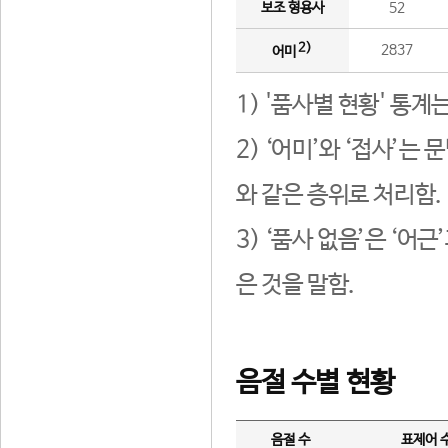
보조 형용사
52
2)
2837
어미
1) '품사별 현황' 통계
2) ‘어미’와 ‘접사’
와 같은 층위로 처리함.
3) ‘품사 없음’은 ‘어
은 것을 말함.
음절 수별 현황
음절 수
표제어 