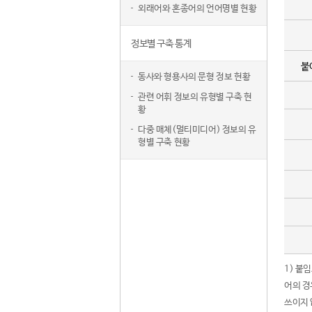
외래어와 혼종어의 언어명별 현황
정보별 구축 통계
붙
동사와 형용사의 문형 정보 현황
관련 어휘 정보의 유형별 구축 현
황
다중 매체(멀티미디어) 정보의 유
형별 구축 현황
1) 붙
어의 경
쓰이지 