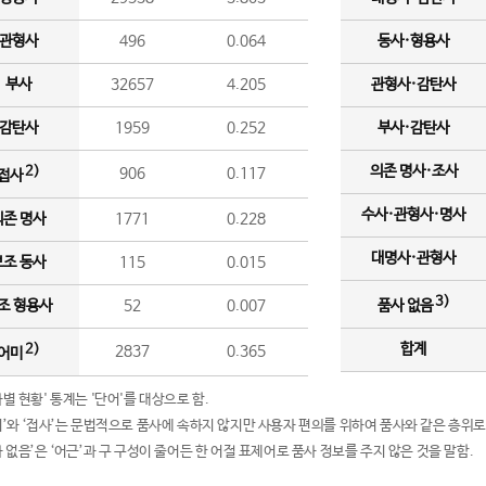
관형사
496
0.064
동사·형용사
부사
32657
4.205
관형사·감탄사
감탄사
1959
0.252
부사·감탄사
의존 명사·조사
2)
906
0.117
접사
수사·관형사·명사
의존 명사
1771
0.228
대명사·관형사
보조 동사
115
0.015
3)
조 형용사
52
0.007
품사 없음
합계
2)
2837
0.365
어미
품사별 현황' 통계는 '단어'를 대상으로 함.
어미’와 ‘접사’는 문법적으로 품사에 속하지 않지만 사용자 편의를 위하여 품사와 같은 층위로
품사 없음’은 ‘어근’과 구 구성이 줄어든 한 어절 표제어로 품사 정보를 주지 않은 것을 말함.