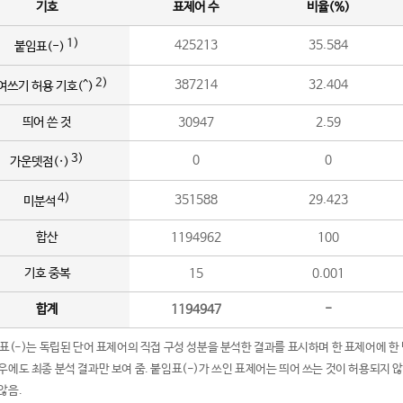
기호
표제어 수
비율(%)
1)
425213
35.584
붙임표(-)
2)
387214
32.404
여쓰기 허용 기호(^)
띄어 쓴 것
30947
2.59
3)
0
0
가운뎃점(·)
4)
351588
29.423
미분석
합산
1194962
100
기호 중복
15
0.001
합계
1194947
-
임표(-)는 독립된 단어 표제어의 직접 구성 성분을 분석한 결과를 표시하며 한 표제어에 한
우에도 최종 분석 결과만 보여 줌. 붙임표(-)가 쓰인 표제어는 띄어 쓰는 것이 허용되지 
않음.