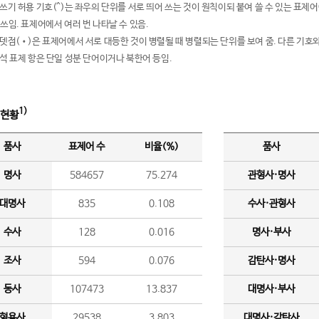
여쓰기 허용 기호(^)는 좌우의 단위를 서로 띄어 쓰는 것이 원칙이되 붙여 쓸 수 있는 표
 쓰임. 표제어에서 여러 번 나타날 수 있음.
운뎃점(•)은 표제어에서 서로 대등한 것이 병렬될 때 병렬되는 단위를 보여 줌. 다른 기호와
분석 표제 항은 단일 성분 단어이거나 북한어 등임.
1)
 현황
품사
표제어 수
비율(%)
품사
명사
584657
75.274
관형사·명사
대명사
835
0.108
수사·관형사
수사
128
0.016
명사·부사
조사
594
0.076
감탄사·명사
동사
107473
13.837
대명사·부사
형용사
29538
3.803
대명사·감탄사