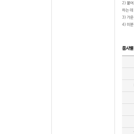
2) 붙
하는 데
3) 가
4) 미
품사별