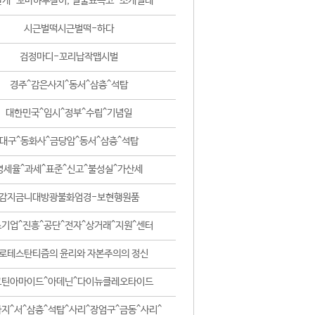
날개-꼬마하루살이, 털줄뾰족코-조개벌레
시근벌떡시근벌떡-하다
검정마디-꼬리납작맵시벌
경주^감은사지^동서^삼층^석탑
대한민국^임시^정부^수립^기념일
대구^동화사^금당암^동서^삼층^석탑
영세율^과세^표준^신고^불성실^가산세
감지금니대방광불화엄경-보현행원품
기업^진흥^공단^전자^상거래^지원^센터
로테스탄티즘의 윤리와 자본주의의 정신
코틴아마이드^아데닌^다이뉴클레오타이드
지^서^삼층^석탑^사리^장엄구^금동^사리^