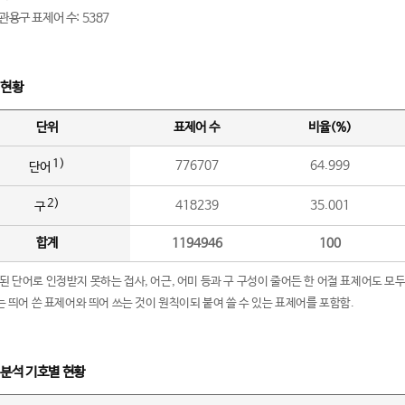
관용구 표제어 수: 5387
 현황
단위
표제어 수
비율(%)
1)
776707
64.999
단어
2)
418239
35.001
구
합계
1194946
100
립된 단어로 인정받지 못하는 접사, 어근, 어미 등과 구 구성이 줄어든 한 어절 표제어도 모두
구’는 띄어 쓴 표제어와 띄어 쓰는 것이 원칙이되 붙여 쓸 수 있는 표제어를 포함함.
 분석 기호별 현황