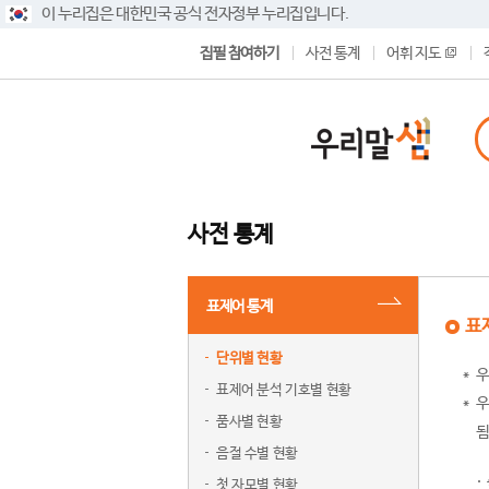
이 누리집은 대한민국 공식 전자정부 누리집입니다.
집필 참여하기
사전 통계
어휘 지도
사전 통계
표제어 통계
표
단위별 현황
우
표제어 분석 기호별 현황
우
품사별 현황
됨
음절 수별 현황
첫 자모별 현황