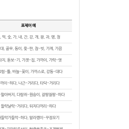
표제어 예
, 먹, 숯, 가, 내, 간, 강, 개, 광, 과, 명, 청
대, 골무, 동이, 윷-판, 참-빗, 가게, 가끔
지, 돋보-기, 가겟-집, 가까이, 가락-엿
럼-틀, 바늘-꽂이, 가까스로, 강동-대다
까이-하다, 나근-거리다, 타닥-거리다
-할아버지, 다람쥐-원숭이, 갈팡질팡-하다
들락날락-거리다, 뒤치다꺼리-하다
가들막가들막-하다, 말라깽이-꾸정모기