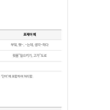
표제어 예
부엌, 햇-, -는데, 생각-하다
윗몸^일으키기, 고가^도로
 ‘단어’에 포함하여 처리함.