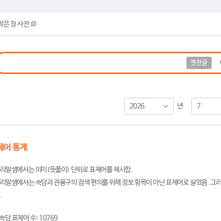
작은 창 사전
옛한글
2026
7
년
제어 통계
리말샘에서는 의미(뜻풀이) 단위로 표제어를 제시함.
리말샘에서는 속담과 관용구의 검색 편의를 위해 정보 항목이 아닌 표제어로 실었음. 그러
.
속담 표제어 수: 10769