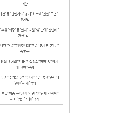
외함
사건^등^관련자의^명예^회복에^관한^특별^
조치법
^후유^의증^등^환자^지원^및^단체^설립에^
관한^법률
니틴^혈증^고암모니아^혈증^고시투룰린뇨^
증후군
청의^위치와^각급^검찰청의^명칭^및^위치
에^관한^규정
^일시^수입을^위한^일시^수입^통관^증서에
^관한^관세^협약
^후유^의증^등^환자^지원^및^단체^설립에^
관한^법률^시행^규칙