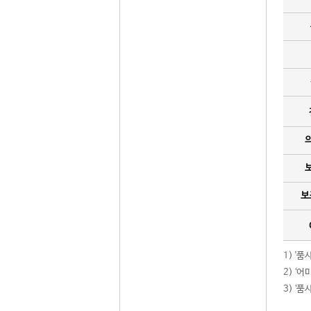
보
1) '
2) ‘
3) ‘