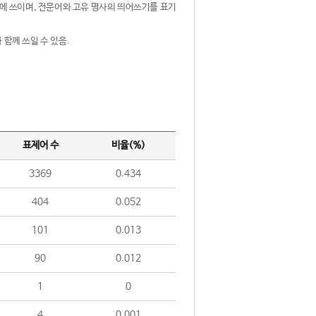
제어에 쓰이며, 전문어와 고유 명사의 띄어쓰기를 표기
 함께 쓰일 수 있음.
표제어 수
비율(%)
3369
0.434
404
0.052
101
0.013
90
0.012
1
0
4
0.001