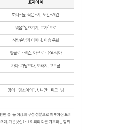
표제어 예
하나-둘, 묵은-지, 도긴-개긴
윗몸^일으키기, 고가^도로
사랑손님과 어머니, 이솝 우화
앵글로ㆍ색슨, 아프로ㆍ유라시아
가다, 가냘프다, 도라지, 고드름
망이ㆍ망소이의^난, 니만ㆍ피크-병
 번만 씀. 둘 이상의 구성 성분으로 이루어진 표제
않으며, 가운뎃점(•) 이외의 다른 기호와는 함께