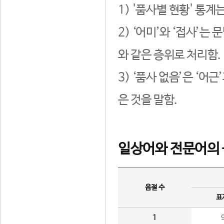
1) '품사별 현황' 통계
2) ‘어미’와 ‘접사’
와 같은 층위로 처리함.
3) ‘품사 없음’은 ‘어
은 것을 말함.
일상어와 전문어의 
음절 수
표
1