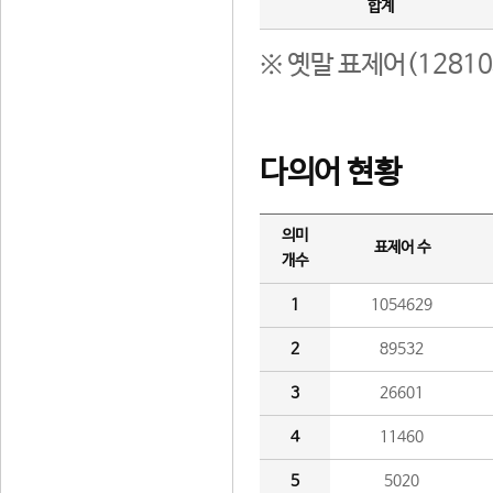
합계
※ 옛말 표제어(1281
다의어 현황
의미
표제어 수
개수
1
1054629
2
89532
3
26601
4
11460
5
5020