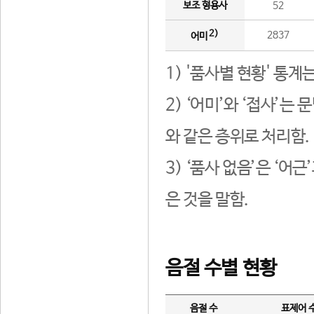
보조 형용사
52
2)
2837
어미
1) '품사별 현황' 통계
2) ‘어미’와 ‘접사’
와 같은 층위로 처리함.
3) ‘품사 없음’은 ‘어
은 것을 말함.
음절 수별 현황
음절 수
표제어 