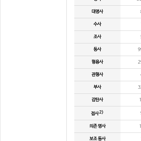
대명사
수사
조사
동사
9
형용사
2
관형사
부사
3
감탄사
2)
접사
의존 명사
보조 동사