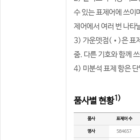
수 있는 표제어에 쓰이며
제어에서 여러 번 나타날
3) 가운뎃점(•)은 표
줌. 다른 기호와 함께 쓰
4) 미분석 표제 항은 
1)
품사별 현황
품사
표제어 수
명사
584657