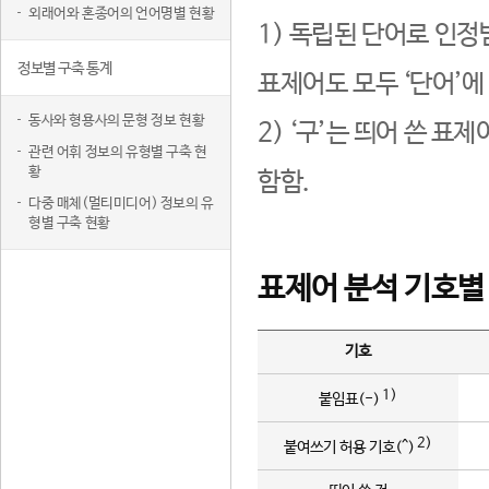
외래어와 혼종어의 언어명별 현황
1) 독립된 단어로 인정
정보별 구축 통계
표제어도 모두 ‘단어’에
동사와 형용사의 문형 정보 현황
2) ‘구’는 띄어 쓴 표
관련 어휘 정보의 유형별 구축 현
황
함함.
다중 매체(멀티미디어) 정보의 유
형별 구축 현황
표제어 분석 기호별
기호
1)
붙임표(-)
2)
붙여쓰기 허용 기호(^)