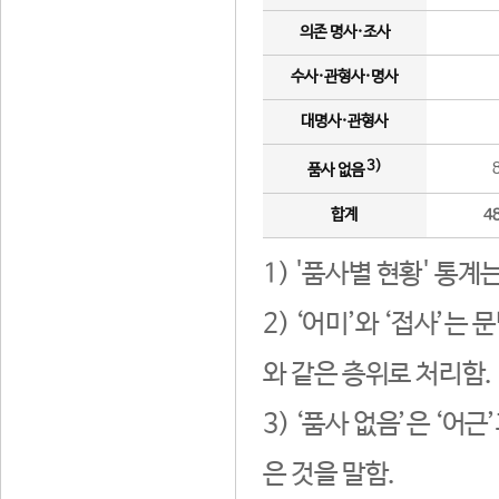
의존 명사·조사
수사·관형사·명사
대명사·관형사
3)
품사 없음
합계
4
1) '품사별 현황' 통계
2) ‘어미’와 ‘접사’
와 같은 층위로 처리함.
3) ‘품사 없음’은 ‘어
은 것을 말함.