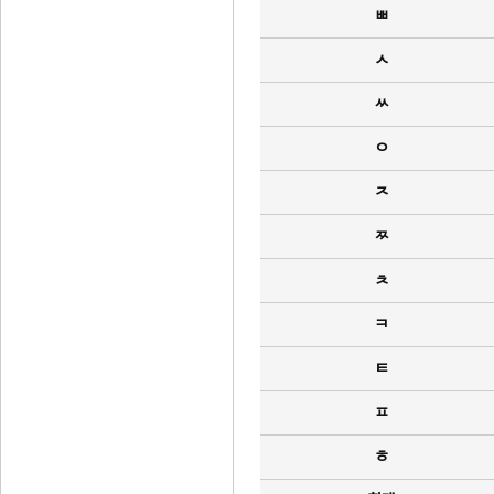
ㅃ
ㅅ
ㅆ
ㅇ
ㅈ
ㅉ
ㅊ
ㅋ
ㅌ
ㅍ
ㅎ