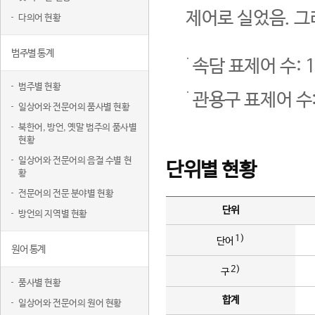
제어로 실었음. 그
다의어 현황
범주별 통계
속담 표제어 수: 1
범주별 현황
관용구 표제어 수:
일상어와 전문어의 품사별 현황
북한어, 방언, 옛말 범주의 품사별
현황
일상어와 전문어의 음절 수별 현
단위별 현황
황
전문어의 전문 분야별 현황
단위
방언의 지역별 현황
1)
단어
원어 통계
2)
구
품사별 현황
합계
일상어와 전문어의 원어 현황