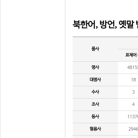
북한어, 방언, 옛말
품사
표제어
명사
4815
대명사
18
수사
3
조사
4
동사
1137
형용사
294