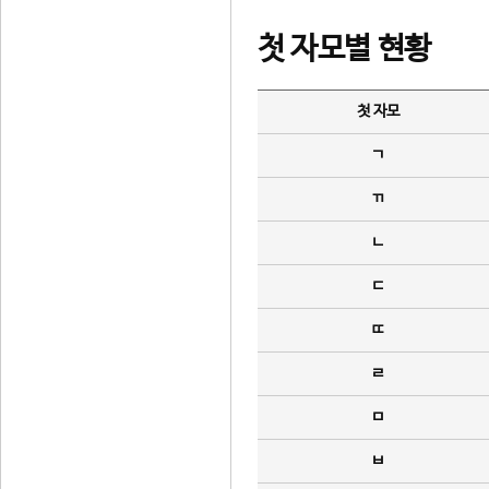
첫 자모별 현황
첫 자모
ㄱ
ㄲ
ㄴ
ㄷ
ㄸ
ㄹ
ㅁ
ㅂ