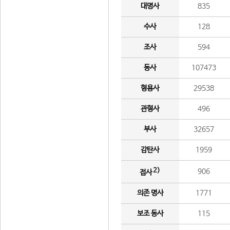
대명사
835
수사
128
조사
594
동사
107473
형용사
29538
관형사
496
부사
32657
감탄사
1959
2)
906
접사
의존 명사
1771
보조 동사
115