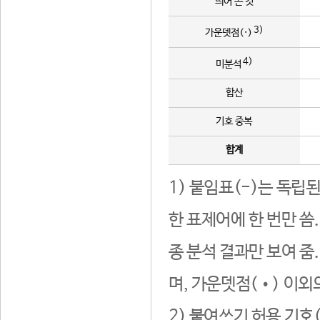
띄어 쓴 것
3)
가운뎃점(·)
4)
미분석
합산
기호 중복
합계
1) 붙임표(-)는 독립
한 표제어에 한 번만 씀
종 분석 결과만 보여 줌
며, 가운뎃점(•) 이외
2) 붙여쓰기 허용 기호