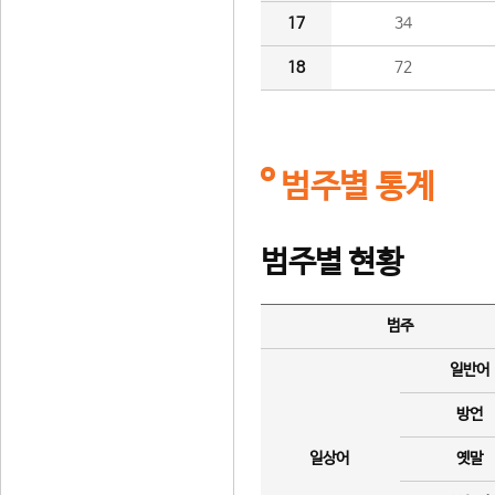
17
34
18
72
범주별 통계
범주별 현황
범주
일반어
방언
일상어
옛말