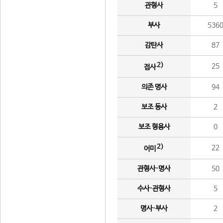
관형사
5
부사
536
감탄사
87
2)
25
접사
의존 명사
94
보조 동사
2
보조 형용사
0
2)
22
어미
관형사·명사
50
수사·관형사
5
명사·부사
2