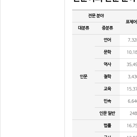
전문 분야
표제어
대분류
중분류
언어
7,32
문학
10,1
역사
35,4
인문
철학
3,43
교육
15,3
민속
6,64
인문 일반
24
법률
16,7