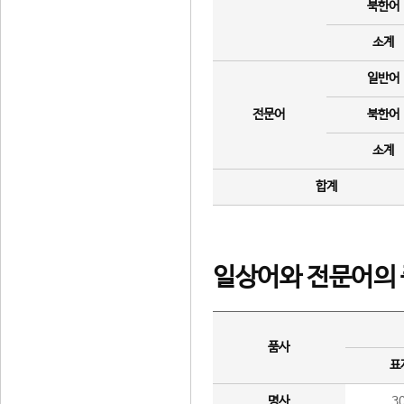
북한어
소계
일반어
전문어
북한어
소계
합계
일상어와 전문어의 
품사
표
명사
3