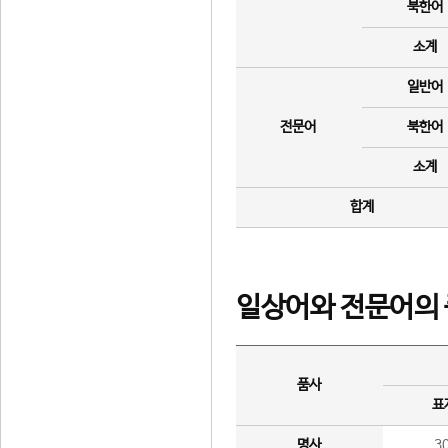
북한어
소계
일반어
전문어
북한어
소계
합계
일상어와 전문어의 
품사
표
명사
3