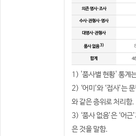
의존 명사·조사
수사·관형사·명사
대명사·관형사
3)
품사 없음
합계
4
1) '품사별 현황' 통계
2) ‘어미’와 ‘접사’
와 같은 층위로 처리함.
3) ‘품사 없음’은 ‘어
은 것을 말함.