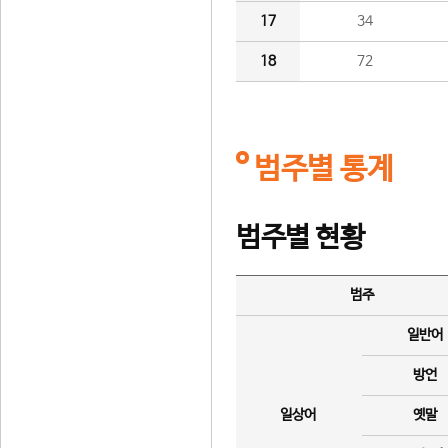
17
34
18
72
범주별 통계
범주별 현황
범주
일반어
방언
일상어
옛말