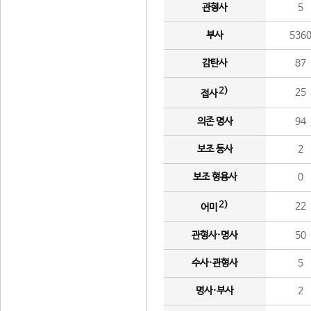
관형사
5
부사
536
감탄사
87
2)
25
접사
의존 명사
94
보조 동사
2
보조 형용사
0
2)
22
어미
관형사·명사
50
수사·관형사
5
명사·부사
2