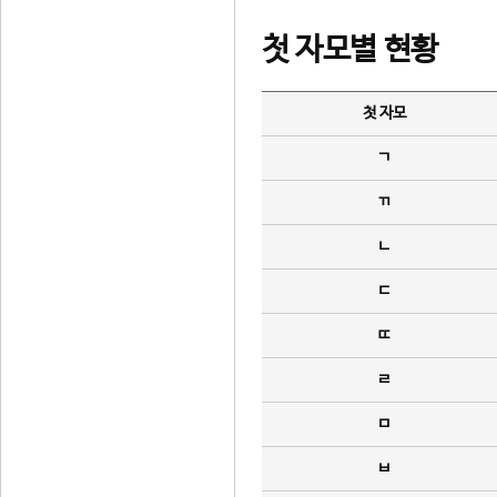
첫 자모별 현황
첫 자모
ㄱ
ㄲ
ㄴ
ㄷ
ㄸ
ㄹ
ㅁ
ㅂ