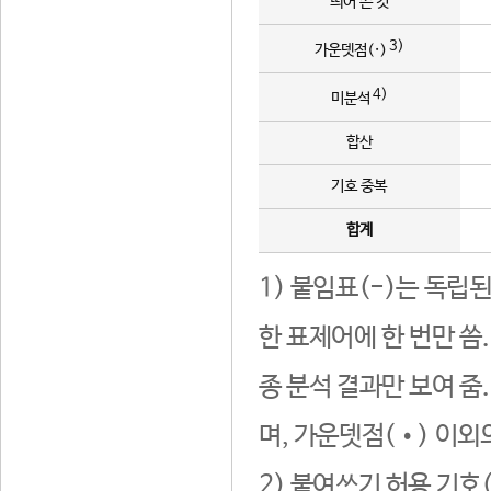
띄어 쓴 것
3)
가운뎃점(·)
4)
미분석
합산
기호 중복
합계
1) 붙임표(-)는 독립
한 표제어에 한 번만 씀
종 분석 결과만 보여 줌
며, 가운뎃점(•) 이외
2) 붙여쓰기 허용 기호