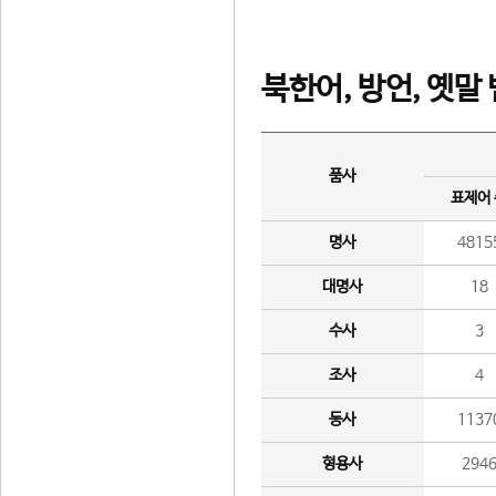
북한어, 방언, 옛말
품사
표제어
명사
4815
대명사
18
수사
3
조사
4
동사
1137
형용사
294