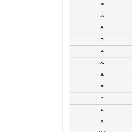
ㅃ
ㅅ
ㅆ
ㅇ
ㅈ
ㅉ
ㅊ
ㅋ
ㅌ
ㅍ
ㅎ