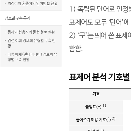
외래어와 혼종어의 언어명별 현황
1) 독립된 단어로 인정
정보별 구축 통계
표제어도 모두 ‘단어’에
동사와 형용사의 문형 정보 현황
2) ‘구’는 띄어 쓴 표
관련 어휘 정보의 유형별 구축 현
황
함함.
다중 매체(멀티미디어) 정보의 유
형별 구축 현황
표제어 분석 기호별
기호
1)
붙임표(-)
2)
붙여쓰기 허용 기호(^)