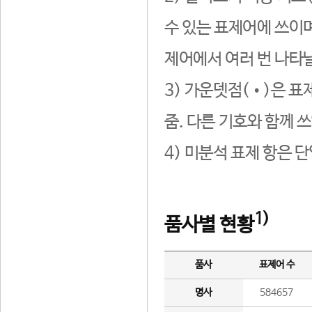
수 있는 표제어에 쓰이며
제어에서 여러 번 나타날
3) 가운뎃점(•)은 표
줌. 다른 기호와 함께 쓰
4) 미분석 표제 항은 
1)
품사별 현황
품사
표제어 수
명사
584657