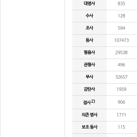
대명사
835
수사
128
조사
594
동사
107473
형용사
29538
관형사
496
부사
32657
감탄사
1959
2)
906
접사
의존 명사
1771
보조 동사
115