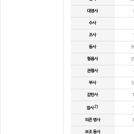
대명사
수사
조사
동사
9
형용사
2
관형사
부사
3
감탄사
2)
접사
의존 명사
보조 동사