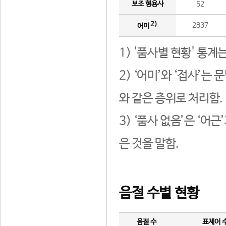
보조 형용사
52
2)
2837
어미
1) '품사별 현황' 통계
2) ‘어미’와 ‘접사’
와 같은 층위로 처리함.
3) ‘품사 없음’은 ‘어
은 것을 말함.
음절 수별 현황
음절 수
표제어 