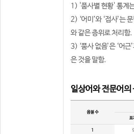
1) '품사별 현황' 통계
2) ‘어미’와 ‘접사’
와 같은 층위로 처리함.
3) ‘품사 없음’은 ‘어
은 것을 말함.
일상어와 전문어의 
음절 수
표
1