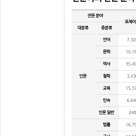
전문 분야
표제어
대분류
중분류
언어
7,32
문학
10,1
역사
35,4
인문
철학
3,43
교육
15,3
민속
6,64
인문 일반
24
법률
16,7