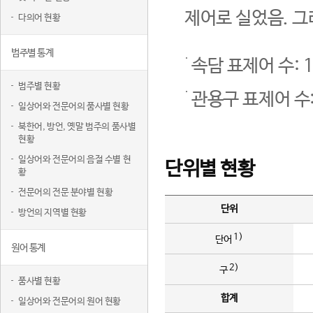
제어로 실었음. 그
다의어 현황
범주별 통계
속담 표제어 수: 1
범주별 현황
관용구 표제어 수:
일상어와 전문어의 품사별 현황
북한어, 방언, 옛말 범주의 품사별
현황
일상어와 전문어의 음절 수별 현
단위별 현황
황
전문어의 전문 분야별 현황
단위
방언의 지역별 현황
1)
단어
원어 통계
2)
구
품사별 현황
합계
일상어와 전문어의 원어 현황