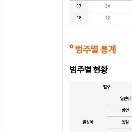
17
34
18
72
범주별 통계
범주별 현황
범주
일반어
방언
일상어
옛말