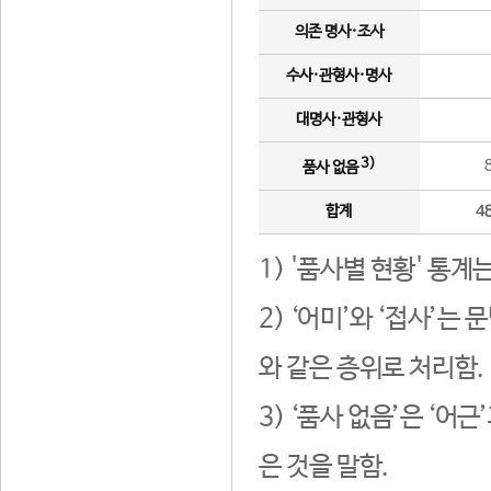
의존 명사·조사
수사·관형사·명사
대명사·관형사
3)
품사 없음
합계
4
1) '품사별 현황' 통계
2) ‘어미’와 ‘접사’
와 같은 층위로 처리함.
3) ‘품사 없음’은 ‘어
은 것을 말함.