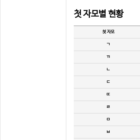
첫 자모별 현황
첫 자모
ㄱ
ㄲ
ㄴ
ㄷ
ㄸ
ㄹ
ㅁ
ㅂ