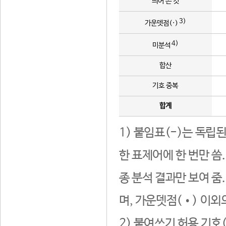
띄어 쓴 것
3)
가운뎃점(·)
4)
미분석
합산
기호 중복
합계
1) 붙임표(-)는 독립
한 표제어에 한 번만 씀
종 분석 결과만 보여 줌
며, 가운뎃점(•) 이외
2) 붙여쓰기 허용 기호