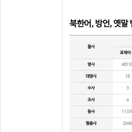
북한어, 방언, 옛말
품사
표제어
명사
4815
대명사
18
수사
3
조사
4
동사
1137
형용사
294