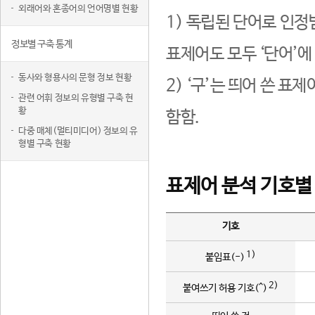
외래어와 혼종어의 언어명별 현황
1) 독립된 단어로 인정
정보별 구축 통계
표제어도 모두 ‘단어’에
동사와 형용사의 문형 정보 현황
2) ‘구’는 띄어 쓴 표
관련 어휘 정보의 유형별 구축 현
황
함함.
다중 매체(멀티미디어) 정보의 유
형별 구축 현황
표제어 분석 기호별
기호
1)
붙임표(-)
2)
붙여쓰기 허용 기호(^)