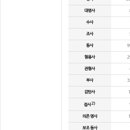
대명사
수사
조사
동사
9
형용사
2
관형사
부사
3
감탄사
2)
접사
의존 명사
보조 동사