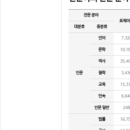
전문 분야
표제어
대분류
중분류
언어
7,32
문학
10,1
역사
35,4
인문
철학
3,43
교육
15,3
민속
6,64
인문 일반
24
법률
16,7