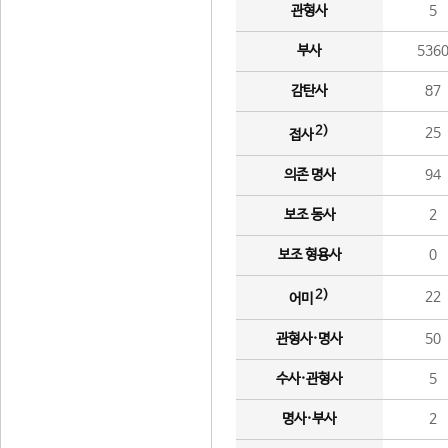
관형사
5
부사
536
감탄사
87
2)
25
접사
의존 명사
94
보조 동사
2
보조 형용사
0
2)
22
어미
관형사·명사
50
수사·관형사
5
명사·부사
2