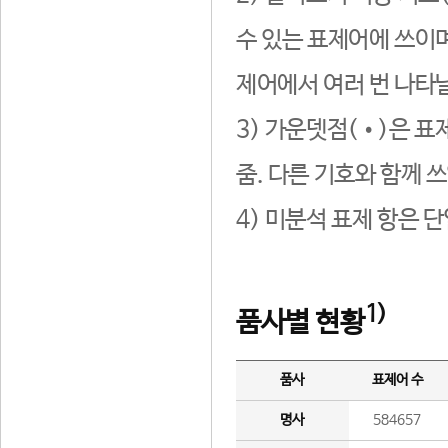
수 있는 표제어에 쓰이며
제어에서 여러 번 나타날
3) 가운뎃점(•)은 표
줌. 다른 기호와 함께 쓰
4) 미분석 표제 항은 
1)
품사별 현황
품사
표제어 수
명사
584657