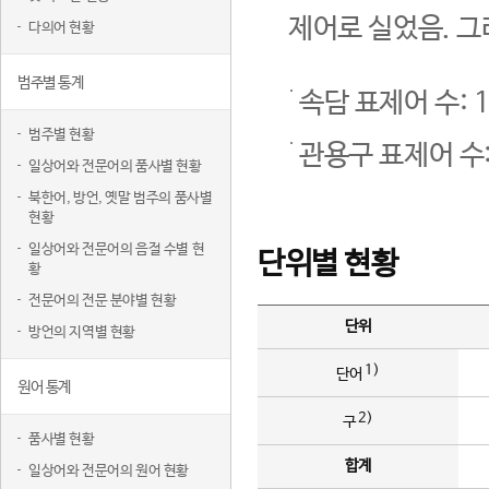
제어로 실었음. 그
다의어 현황
범주별 통계
속담 표제어 수: 1
범주별 현황
관용구 표제어 수:
일상어와 전문어의 품사별 현황
북한어, 방언, 옛말 범주의 품사별
현황
일상어와 전문어의 음절 수별 현
단위별 현황
황
전문어의 전문 분야별 현황
단위
방언의 지역별 현황
1)
단어
원어 통계
2)
구
품사별 현황
합계
일상어와 전문어의 원어 현황