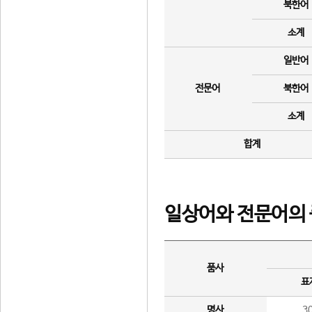
북한어
소계
일반어
전문어
북한어
소계
합계
일상어와 전문어의 
품사
표
명사
3