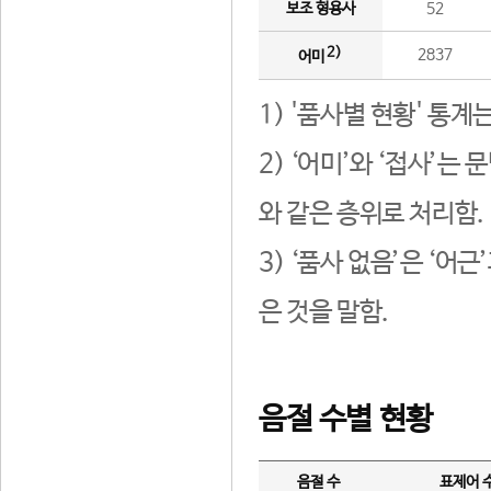
보조 형용사
52
2)
2837
어미
1) '품사별 현황' 통계
2) ‘어미’와 ‘접사’
와 같은 층위로 처리함.
3) ‘품사 없음’은 ‘어
은 것을 말함.
음절 수별 현황
음절 수
표제어 