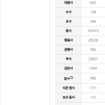
대명사
835
수사
128
조사
594
동사
107473
형용사
29538
관형사
496
부사
32657
감탄사
1959
2)
906
접사
의존 명사
1771
보조 동사
115