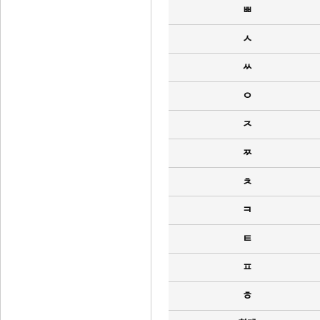
ㅃ
ㅅ
ㅆ
ㅇ
ㅈ
ㅉ
ㅊ
ㅋ
ㅌ
ㅍ
ㅎ