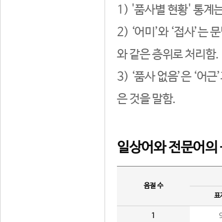
1) '품사별 현황' 통계
2) ‘어미’와 ‘접사’
와 같은 층위로 처리함.
3) ‘품사 없음’은 ‘어
은 것을 말함.
일상어와 전문어의 
음절 수
표
1