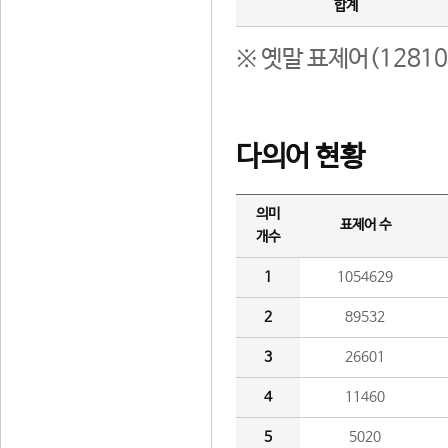
합계
※ 옛말 표제어(1281
다의어 현황
의미
표제어 수
개수
1
1054629
2
89532
3
26601
4
11460
5
5020