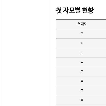
첫 자모별 현황
첫 자모
ㄱ
ㄲ
ㄴ
ㄷ
ㄸ
ㄹ
ㅁ
ㅂ