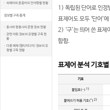
외래어와 혼종어의 언어명별 현황
1) 독립된 단어로 인정
정보별 구축 통계
표제어도 모두 ‘단어’에
동사와 형용사의 문형 정보 현황
2) ‘구’는 띄어 쓴 표
관련 어휘 정보의 유형별 구축 현
황
함함.
다중 매체(멀티미디어) 정보의 유
형별 구축 현황
표제어 분석 기호별
기호
1)
붙임표(-)
2)
붙여쓰기 허용 기호(^)