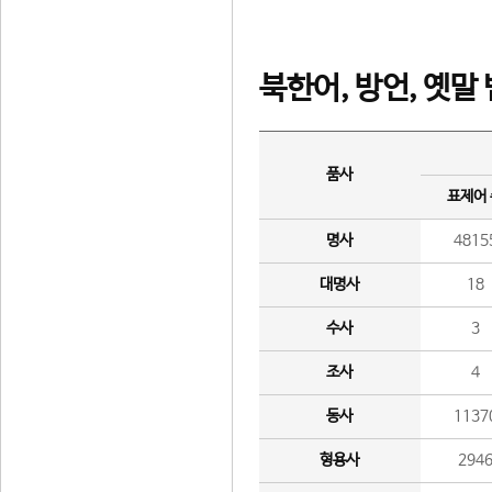
북한어, 방언, 옛말
품사
표제어
명사
4815
대명사
18
수사
3
조사
4
동사
1137
형용사
294