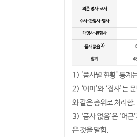
의존 명사·조사
수사·관형사·명사
대명사·관형사
3)
품사 없음
합계
4
1) '품사별 현황' 통계
2) ‘어미’와 ‘접사’
와 같은 층위로 처리함.
3) ‘품사 없음’은 ‘어
은 것을 말함.