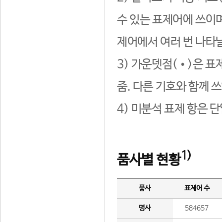
수 있는 표제어에 쓰이며
제어에서 여러 번 나타날
3) 가운뎃점(•)은 표
줌. 다른 기호와 함께 쓰
4) 미분석 표제 항은 
1)
품사별 현황
품사
표제어 수
명사
584657