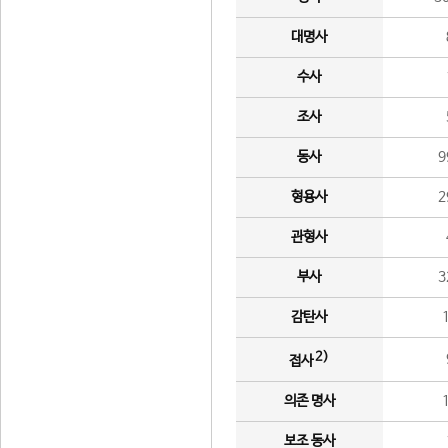
대명사
수사
조사
동사
9
형용사
2
관형사
부사
3
감탄사
2)
접사
의존 명사
보조 동사