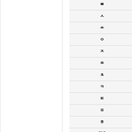
ㅃ
ㅅ
ㅆ
ㅇ
ㅈ
ㅉ
ㅊ
ㅋ
ㅌ
ㅍ
ㅎ