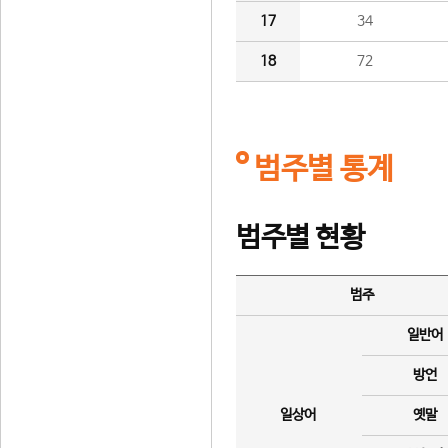
17
34
18
72
범주별 통계
범주별 현황
범주
일반어
방언
일상어
옛말