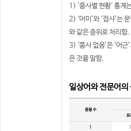
1) '품사별 현황' 통계
2) ‘어미’와 ‘접사’
와 같은 층위로 처리함.
3) ‘품사 없음’은 ‘어
은 것을 말함.
일상어와 전문어의 
음절 수
표
1