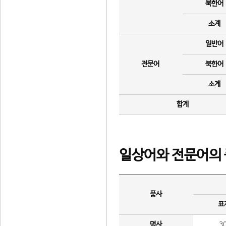
북한어
소계
일반어
전문어
북한어
소계
합계
일상어와 전문어의 
품사
표
명사
3