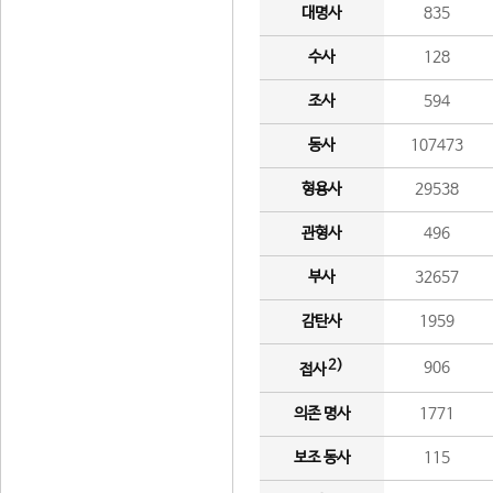
대명사
835
수사
128
조사
594
동사
107473
형용사
29538
관형사
496
부사
32657
감탄사
1959
2)
906
접사
의존 명사
1771
보조 동사
115