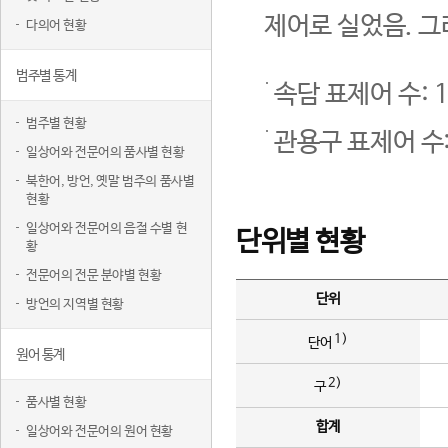
제어로 실었음. 그
다의어 현황
범주별 통계
속담 표제어 수: 1
범주별 현황
관용구 표제어 수:
일상어와 전문어의 품사별 현황
북한어, 방언, 옛말 범주의 품사별
현황
일상어와 전문어의 음절 수별 현
단위별 현황
황
전문어의 전문 분야별 현황
단위
방언의 지역별 현황
1)
단어
원어 통계
2)
구
품사별 현황
합계
일상어와 전문어의 원어 현황