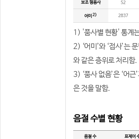
보조 형용사
52
2)
2837
어미
1) '품사별 현황' 통계
2) ‘어미’와 ‘접사’
와 같은 층위로 처리함.
3) ‘품사 없음’은 ‘어
은 것을 말함.
음절 수별 현황
음절 수
표제어 