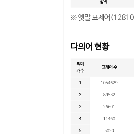
합계
※ 옛말 표제어(1281
다의어 현황
의미
표제어 수
개수
1
1054629
2
89532
3
26601
4
11460
5
5020