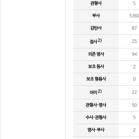
관형사
5
부사
536
감탄사
87
2)
25
접사
의존 명사
94
보조 동사
2
보조 형용사
0
2)
22
어미
관형사·명사
50
수사·관형사
5
명사·부사
2