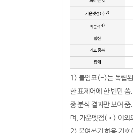
띄어 쓴 것
3)
가운뎃점(·)
4)
미분석
합산
기호 중복
합계
1) 붙임표(-)는 독립
한 표제어에 한 번만 씀
종 분석 결과만 보여 줌
며, 가운뎃점(•) 이외
2) 붙여쓰기 허용 기호