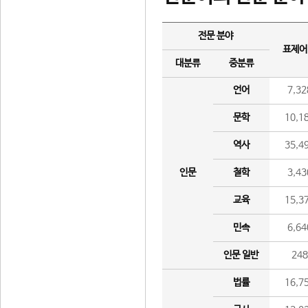
전문 분야
표제어
대분류
중분류
언어
7,32
문학
10,1
역사
35,4
인문
철학
3,43
교육
15,3
민속
6,64
인문 일반
24
법률
16,7