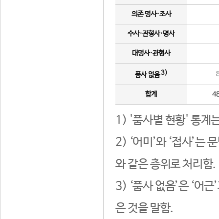
의존 명사·조사
수사·관형사·명사
대명사·관형사
3)
품사 없음
합계
4
1) '품사별 현황' 통계
2) ‘어미’와 ‘접사’
와 같은 층위로 처리함.
3) ‘품사 없음’은 ‘어
은 것을 말함.