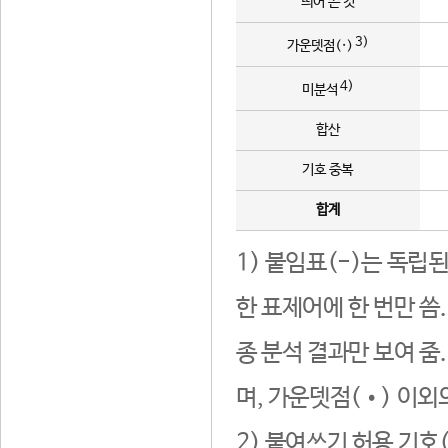
띄어 쓴 것
3)
가운뎃점(·)
4)
미분석
합산
기호 중복
합계
1) 붙임표(-)는 독립
한 표제어에 한 번만 씀
종 분석 결과만 보여 줌
며, 가운뎃점(•) 이외
2) 붙여쓰기 허용 기호