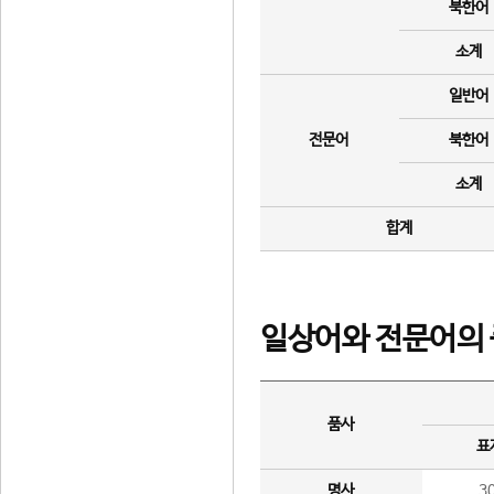
북한어
소계
일반어
전문어
북한어
소계
합계
일상어와 전문어의 
품사
표
명사
3