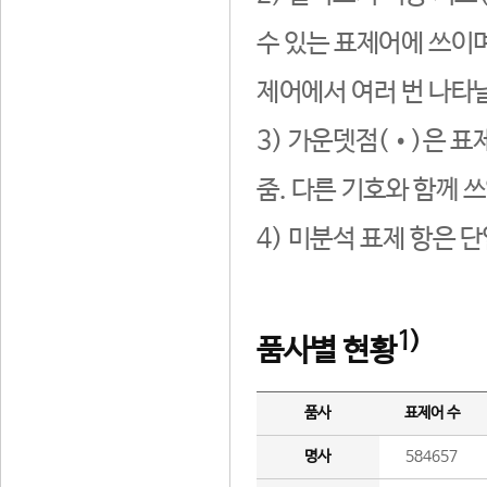
수 있는 표제어에 쓰이며
제어에서 여러 번 나타날
3) 가운뎃점(•)은 표
줌. 다른 기호와 함께 쓰
4) 미분석 표제 항은 
1)
품사별 현황
품사
표제어 수
명사
584657