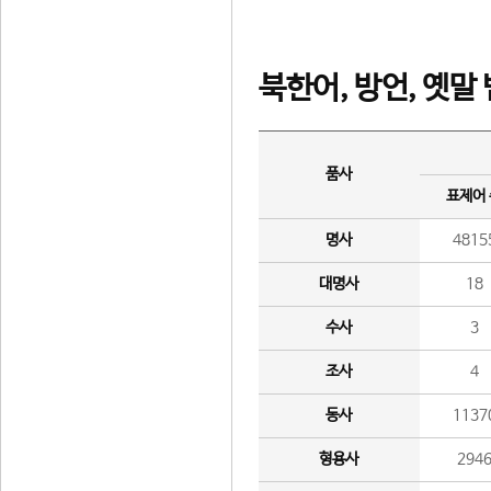
북한어, 방언, 옛말
품사
표제어
명사
4815
대명사
18
수사
3
조사
4
동사
1137
형용사
294