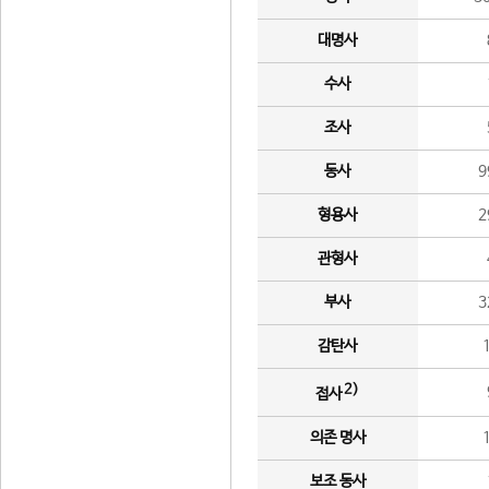
대명사
수사
조사
동사
9
형용사
2
관형사
부사
3
감탄사
2)
접사
의존 명사
보조 동사