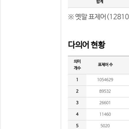
합계
※ 옛말 표제어(1281
다의어 현황
의미
표제어 수
개수
1
1054629
2
89532
3
26601
4
11460
5
5020