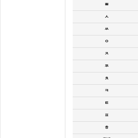
ㅃ
ㅅ
ㅆ
ㅇ
ㅈ
ㅉ
ㅊ
ㅋ
ㅌ
ㅍ
ㅎ