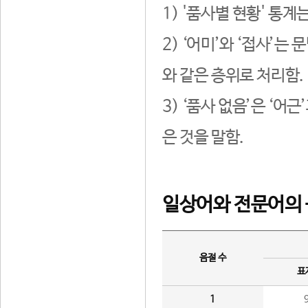
1) '품사별 현황' 통계
2) ‘어미’와 ‘접사’
와 같은 층위로 처리함.
3) ‘품사 없음’은 ‘어
은 것을 말함.
일상어와 전문어의 
음절 수
표
1