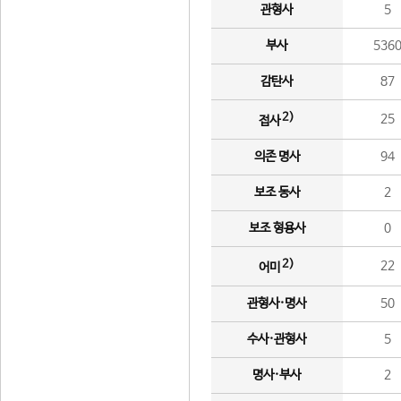
관형사
5
부사
536
감탄사
87
2)
25
접사
의존 명사
94
보조 동사
2
보조 형용사
0
2)
22
어미
관형사·명사
50
수사·관형사
5
명사·부사
2