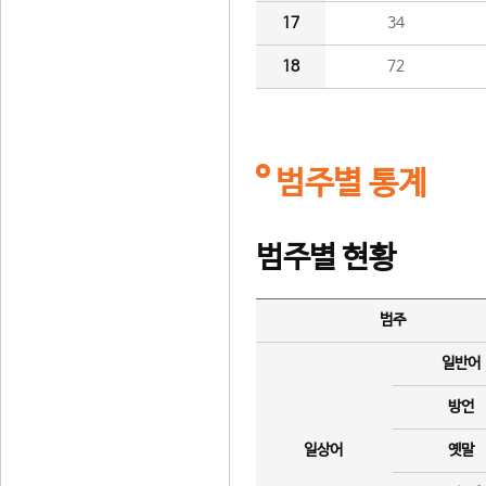
17
34
18
72
범주별 통계
범주별 현황
범주
일반어
방언
일상어
옛말