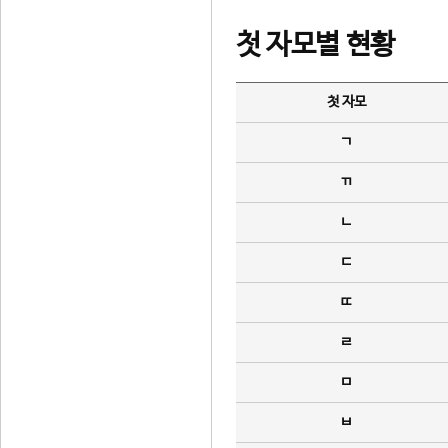
첫 자모별 현황
첫 자모
ㄱ
ㄲ
ㄴ
ㄷ
ㄸ
ㄹ
ㅁ
ㅂ