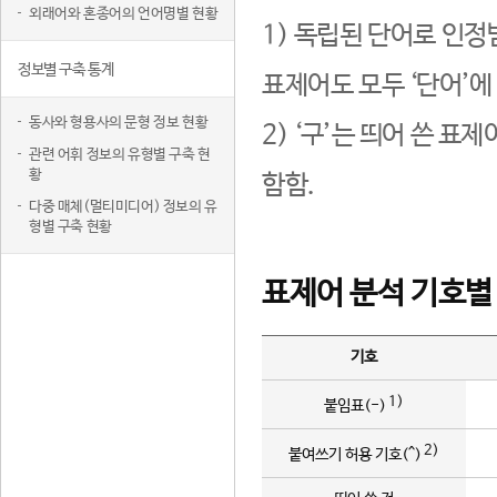
외래어와 혼종어의 언어명별 현황
1) 독립된 단어로 인정
정보별 구축 통계
표제어도 모두 ‘단어’에
동사와 형용사의 문형 정보 현황
2) ‘구’는 띄어 쓴 표
관련 어휘 정보의 유형별 구축 현
황
함함.
다중 매체(멀티미디어) 정보의 유
형별 구축 현황
표제어 분석 기호별
기호
1)
붙임표(-)
2)
붙여쓰기 허용 기호(^)