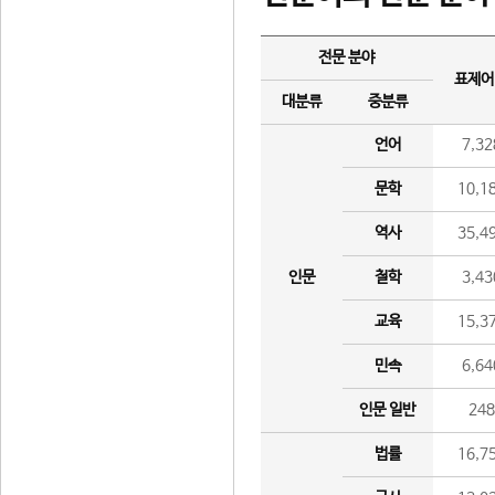
전문 분야
표제어
대분류
중분류
언어
7,32
문학
10,1
역사
35,4
인문
철학
3,43
교육
15,3
민속
6,64
인문 일반
24
법률
16,7