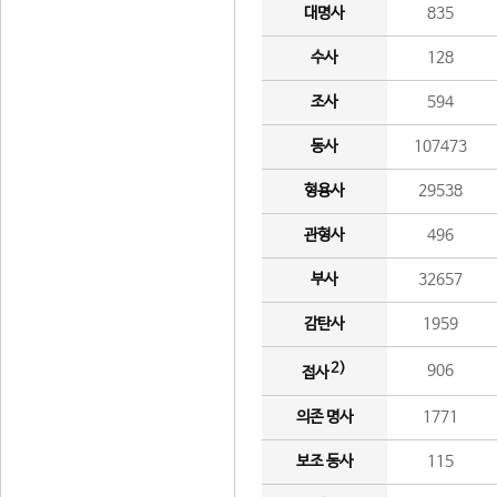
대명사
835
수사
128
조사
594
동사
107473
형용사
29538
관형사
496
부사
32657
감탄사
1959
2)
906
접사
의존 명사
1771
보조 동사
115