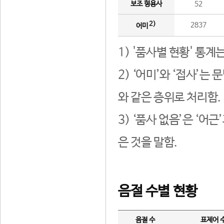
보조 형용사
52
2)
2837
어미
1) '품사별 현황' 통계
2) ‘어미’와 ‘접사’
와 같은 층위로 처리함.
3) ‘품사 없음’은 ‘어
은 것을 말함.
음절 수별 현황
음절 수
표제어 