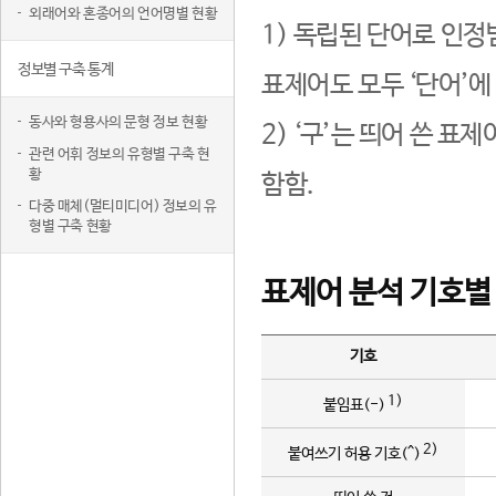
외래어와 혼종어의 언어명별 현황
1) 독립된 단어로 인정
정보별 구축 통계
표제어도 모두 ‘단어’에
동사와 형용사의 문형 정보 현황
2) ‘구’는 띄어 쓴 표
관련 어휘 정보의 유형별 구축 현
황
함함.
다중 매체(멀티미디어) 정보의 유
형별 구축 현황
표제어 분석 기호별
기호
1)
붙임표(-)
2)
붙여쓰기 허용 기호(^)