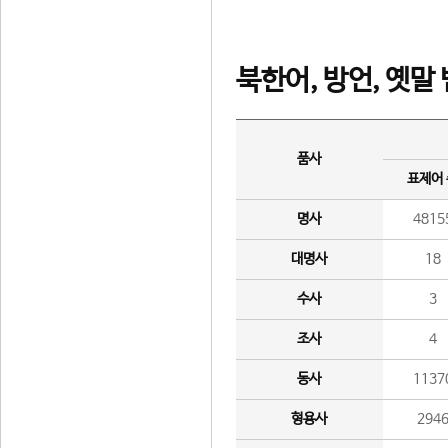
북한어, 방언, 옛말
품사
표제어
명사
4815
대명사
18
수사
3
조사
4
동사
1137
형용사
294