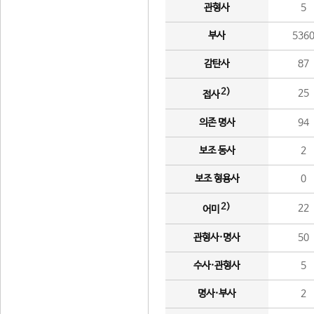
관형사
5
부사
536
감탄사
87
2)
25
접사
의존 명사
94
보조 동사
2
보조 형용사
0
2)
22
어미
관형사·명사
50
수사·관형사
5
명사·부사
2