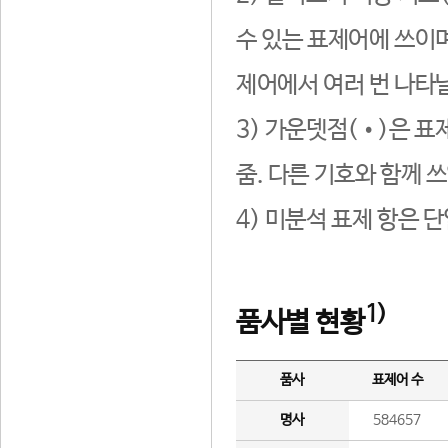
수 있는 표제어에 쓰이며
제어에서 여러 번 나타날
3) 가운뎃점(•)은 표
줌. 다른 기호와 함께 쓰
4) 미분석 표제 항은 
1)
품사별 현황
품사
표제어 수
명사
584657