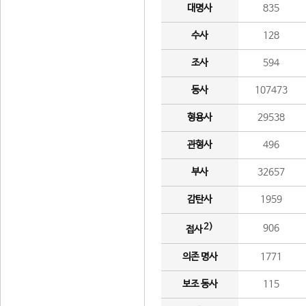
대명사
835
수사
128
조사
594
동사
107473
형용사
29538
관형사
496
부사
32657
감탄사
1959
2)
906
접사
의존 명사
1771
보조 동사
115