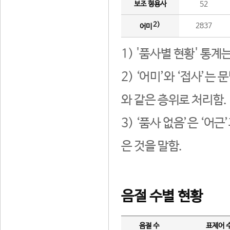
보조 형용사
52
2)
2837
어미
1) '품사별 현황' 통계
2) ‘어미’와 ‘접사’
와 같은 층위로 처리함.
3) ‘품사 없음’은 ‘어
은 것을 말함.
음절 수별 현황
음절 수
표제어 