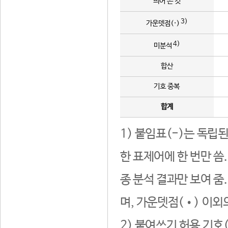
띄어 쓴 것
3)
가운뎃점(·)
4)
미분석
합산
기호 중복
합계
1) 붙임표(-)는 독립
한 표제어에 한 번만 씀
종 분석 결과만 보여 줌
며, 가운뎃점(•) 이외
2) 붙여쓰기 허용 기호