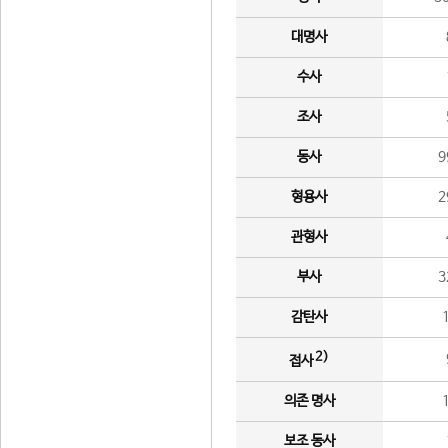
대명사
수사
조사
동사
9
형용사
2
관형사
부사
3
감탄사
2)
접사
의존 명사
보조 동사