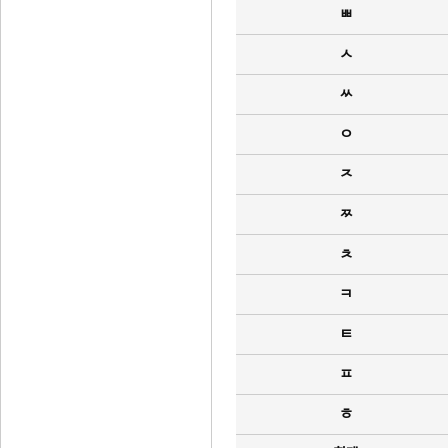
ㅃ
ㅅ
ㅆ
ㅇ
ㅈ
ㅉ
ㅊ
ㅋ
ㅌ
ㅍ
ㅎ