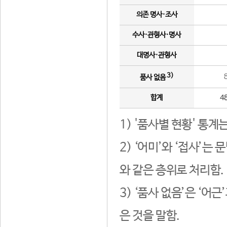
의존 명사·조사
수사·관형사·명사
대명사·관형사
3)
품사 없음
합계
4
1) '품사별 현황' 통계
2) ‘어미’와 ‘접사’
와 같은 층위로 처리함.
3) ‘품사 없음’은 ‘어
은 것을 말함.