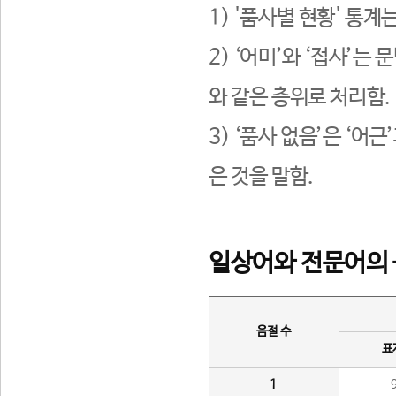
1) '품사별 현황' 통계
2) ‘어미’와 ‘접사’
와 같은 층위로 처리함.
3) ‘품사 없음’은 ‘어
은 것을 말함.
일상어와 전문어의 
음절 수
표
1