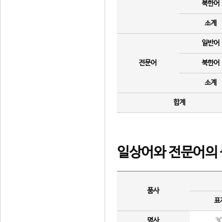
북한어
소계
일반어
전문어
북한어
소계
합계
일상어와 전문어의 
품사
표
명사
3