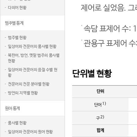
제어로 실었음. 그
다의어 현황
범주별 통계
속담 표제어 수: 1
범주별 현황
관용구 표제어 수:
일상어와 전문어의 품사별 현황
북한어, 방언, 옛말 범주의 품사별
현황
일상어와 전문어의 음절 수별 현
단위별 현황
황
전문어의 전문 분야별 현황
단위
방언의 지역별 현황
1)
단어
원어 통계
2)
구
품사별 현황
합계
일상어와 전문어의 원어 현황