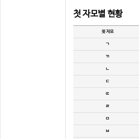
첫 자모별 현황
첫 자모
ㄱ
ㄲ
ㄴ
ㄷ
ㄸ
ㄹ
ㅁ
ㅂ