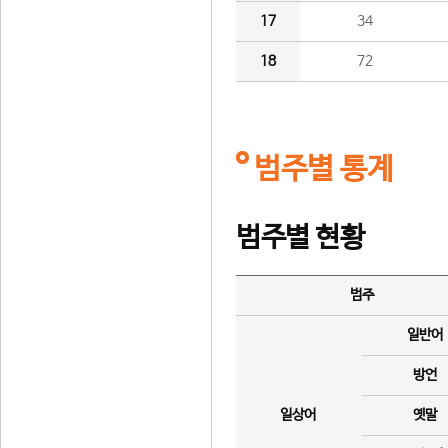
17
34
18
72
범주별 통계
범주별 현황
범주
일반어
방언
일상어
옛말