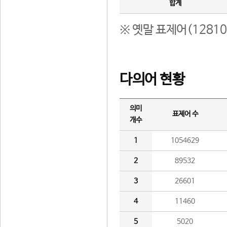
합계
※ 옛말 표제어(1281
다의어 현황
의미
표제어 수
개수
1
1054629
2
89532
3
26601
4
11460
5
5020