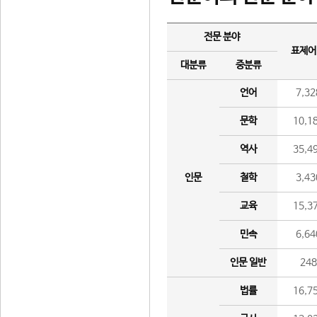
전문 분야
표제어
대분류
중분류
언어
7,32
문학
10,1
역사
35,4
인문
철학
3,43
교육
15,3
민속
6,64
인문 일반
24
법률
16,7