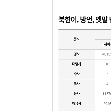
북한어, 방언, 옛말
품사
표제어
명사
4815
대명사
18
수사
3
조사
4
동사
1137
형용사
294