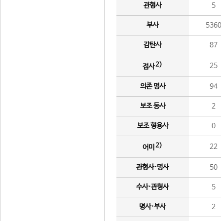
관형사
5
부사
536
감탄사
87
2)
25
접사
의존 명사
94
보조 동사
2
보조 형용사
0
2)
22
어미
관형사·명사
50
수사·관형사
5
명사·부사
2