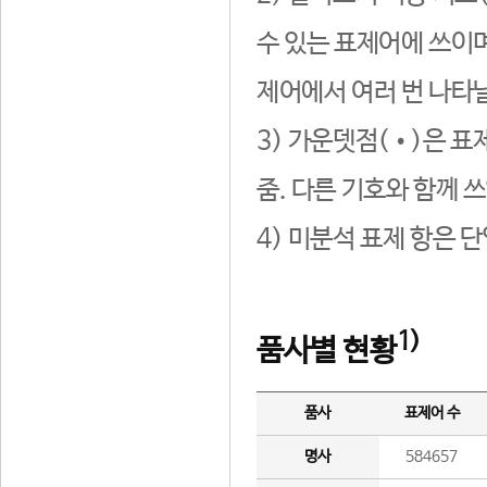
수 있는 표제어에 쓰이며
제어에서 여러 번 나타날
3) 가운뎃점(•)은 표
줌. 다른 기호와 함께 쓰
4) 미분석 표제 항은 
1)
품사별 현황
품사
표제어 수
명사
584657