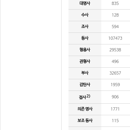
대명사
835
수사
128
조사
594
동사
107473
형용사
29538
관형사
496
부사
32657
감탄사
1959
2)
906
접사
의존 명사
1771
보조 동사
115