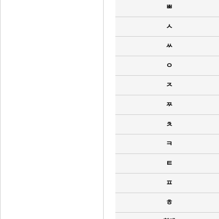
ㅃ
ㅅ
ㅆ
ㅇ
ㅈ
ㅉ
ㅊ
ㅋ
ㅌ
ㅍ
ㅎ