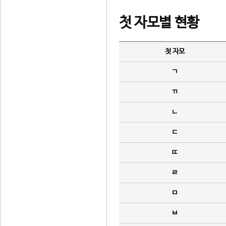
첫 자모별 현황
첫 자모
ㄱ
ㄲ
ㄴ
ㄷ
ㄸ
ㄹ
ㅁ
ㅂ