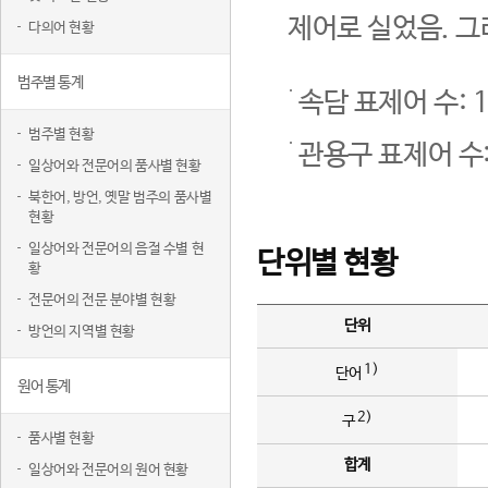
제어로 실었음. 그
다의어 현황
범주별 통계
속담 표제어 수: 1
범주별 현황
관용구 표제어 수:
일상어와 전문어의 품사별 현황
북한어, 방언, 옛말 범주의 품사별
현황
일상어와 전문어의 음절 수별 현
단위별 현황
황
전문어의 전문 분야별 현황
단위
방언의 지역별 현황
1)
단어
원어 통계
2)
구
품사별 현황
합계
일상어와 전문어의 원어 현황