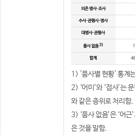
의존 명사·조사
수사·관형사·명사
대명사·관형사
3)
품사 없음
합계
4
1) '품사별 현황' 통계
2) ‘어미’와 ‘접사’
와 같은 층위로 처리함.
3) ‘품사 없음’은 ‘어
은 것을 말함.