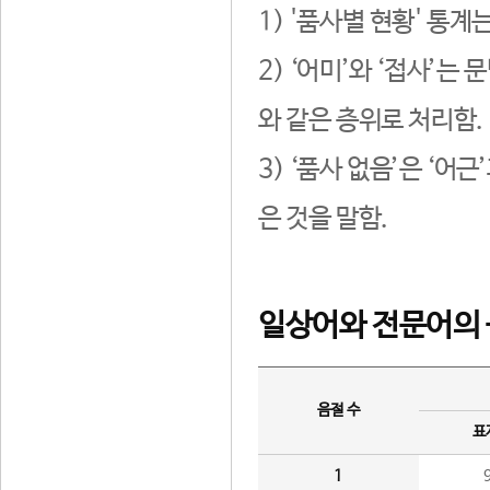
1) '품사별 현황' 통계
2) ‘어미’와 ‘접사’
와 같은 층위로 처리함.
3) ‘품사 없음’은 ‘어
은 것을 말함.
일상어와 전문어의 
음절 수
표
1