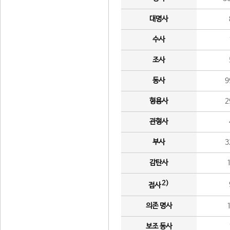
대명사
수사
조사
동사
9
형용사
2
관형사
부사
3
감탄사
2)
접사
의존 명사
보조 동사