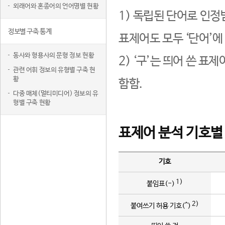
외래어와 혼종어의 언어명별 현황
1) 독립된 단어로 인정
정보별 구축 통계
표제어도 모두 ‘단어’에
동사와 형용사의 문형 정보 현황
2) ‘구’는 띄어 쓴 표
관련 어휘 정보의 유형별 구축 현
황
함함.
다중 매체(멀티미디어) 정보의 유
형별 구축 현황
표제어 분석 기호별
기호
1)
붙임표(-)
2)
붙여쓰기 허용 기호(^)