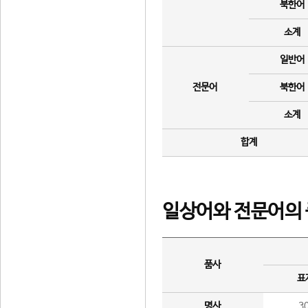
북한어
소계
일반어
전문어
북한어
소계
합계
일상어와 전문어의 
품사
표
명사
3