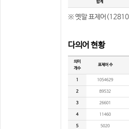
합계
※ 옛말 표제어(1281
다의어 현황
의미
표제어 수
개수
1
1054629
2
89532
3
26601
4
11460
5
5020