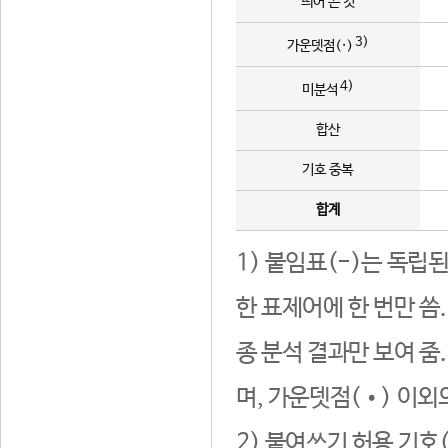
띄어 쓴 것
3)
가운뎃점(·)
4)
미분석
합산
기호 중복
합계
1) 붙임표(-)는 독립
한 표제어에 한 번만 씀
종 분석 결과만 보여 줌
며, 가운뎃점(•) 이외
2) 붙여쓰기 허용 기호