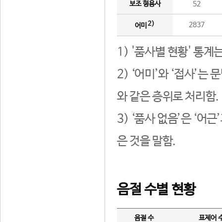
보조 형용사
52
2)
2837
어미
1) '품사별 현황' 통계
2) ‘어미’와 ‘접사’
와 같은 층위로 처리함.
3) ‘품사 없음’은 ‘어
은 것을 말함.
음절 수별 현황
음절 수
표제어 