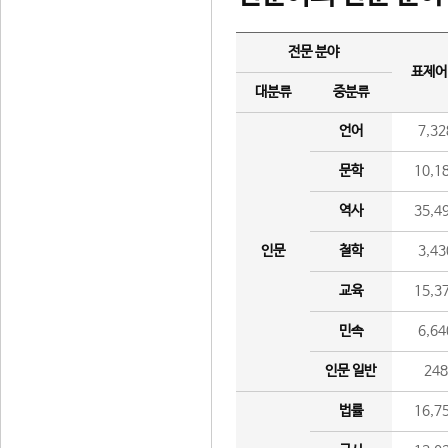
전문 분야
표제어
대분류
중분류
언어
7,32
문학
10,1
역사
35,4
인문
철학
3,43
교육
15,3
민속
6,64
인문 일반
24
법률
16,7