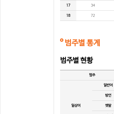
17
34
18
72
범주별 통계
범주별 현황
범주
일반어
방언
일상어
옛말