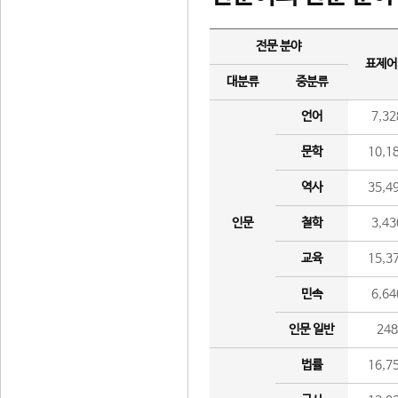
전문 분야
표제어
대분류
중분류
언어
7,32
문학
10,1
역사
35,4
인문
철학
3,43
교육
15,3
민속
6,64
인문 일반
24
법률
16,7