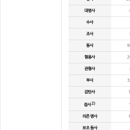
대명사
수사
조사
동사
9
형용사
2
관형사
부사
3
감탄사
2)
접사
의존 명사
보조 동사