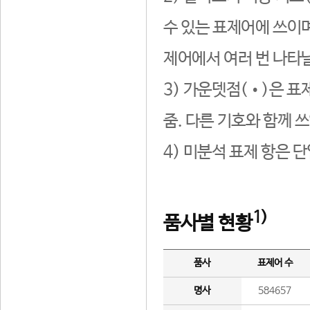
수 있는 표제어에 쓰이며
제어에서 여러 번 나타날
3) 가운뎃점(•)은 표
줌. 다른 기호와 함께 쓰
4) 미분석 표제 항은 
1)
품사별 현황
품사
표제어 수
명사
584657