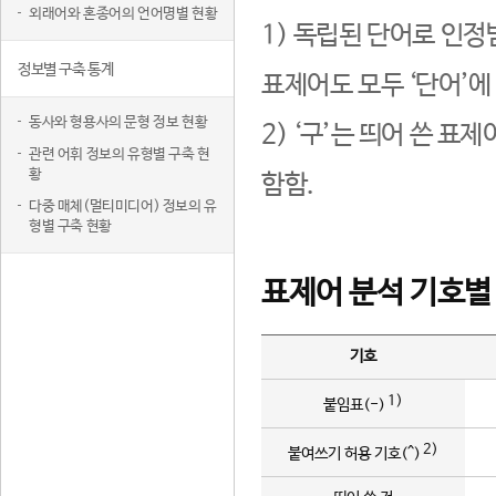
외래어와 혼종어의 언어명별 현황
1) 독립된 단어로 인정
정보별 구축 통계
표제어도 모두 ‘단어’에
동사와 형용사의 문형 정보 현황
2) ‘구’는 띄어 쓴 표
관련 어휘 정보의 유형별 구축 현
황
함함.
다중 매체(멀티미디어) 정보의 유
형별 구축 현황
표제어 분석 기호별
기호
1)
붙임표(-)
2)
붙여쓰기 허용 기호(^)