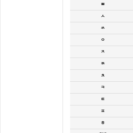
ㅃ
ㅅ
ㅆ
ㅇ
ㅈ
ㅉ
ㅊ
ㅋ
ㅌ
ㅍ
ㅎ