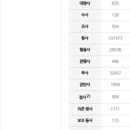
대명사
835
수사
128
조사
594
동사
107473
형용사
29538
관형사
496
부사
32657
감탄사
1959
2)
906
접사
의존 명사
1771
보조 동사
115