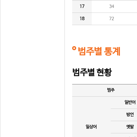
17
34
18
72
범주별 통계
범주별 현황
범주
일반어
방언
일상어
옛말