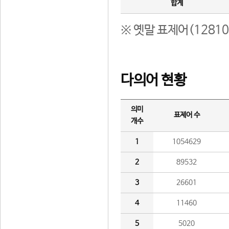
합계
※ 옛말 표제어(1281
다의어 현황
의미
표제어 수
개수
1
1054629
2
89532
3
26601
4
11460
5
5020