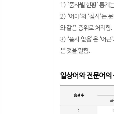
1) '품사별 현황' 통계
2) ‘어미’와 ‘접사’
와 같은 층위로 처리함.
3) ‘품사 없음’은 ‘어
은 것을 말함.
일상어와 전문어의 
음절 수
표
1