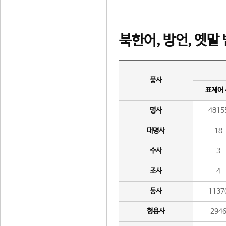
북한어, 방언, 옛말
품사
표제어
명사
4815
대명사
18
수사
3
조사
4
동사
1137
형용사
294