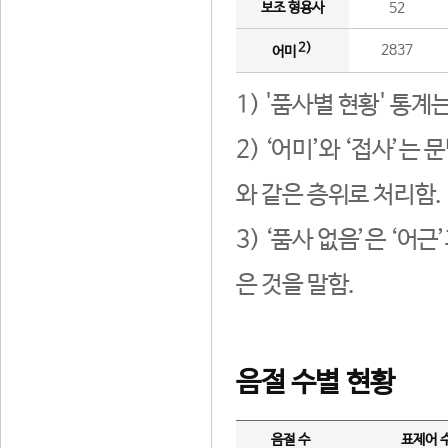
보조 형용사
52
2)
2837
어미
1) '품사별 현황' 통계
2) ‘어미’와 ‘접사’
와 같은 층위로 처리함.
3) ‘품사 없음’은 ‘어
은 것을 말함.
음절 수별 현황
음절 수
표제어 