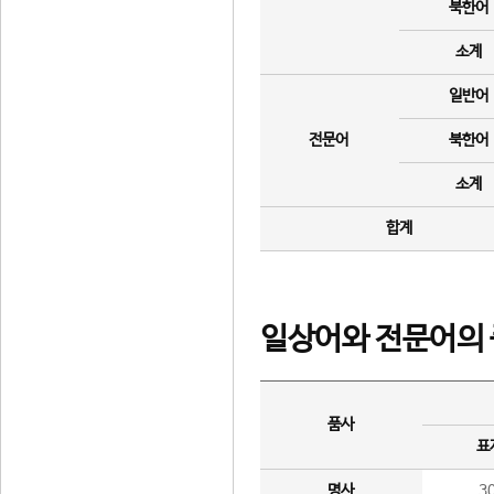
북한어
소계
일반어
전문어
북한어
소계
합계
일상어와 전문어의 
품사
표
명사
3