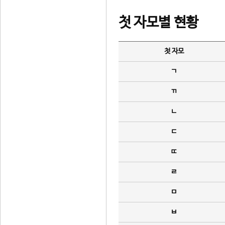
첫 자모별 현황
첫 자모
ㄱ
ㄲ
ㄴ
ㄷ
ㄸ
ㄹ
ㅁ
ㅂ