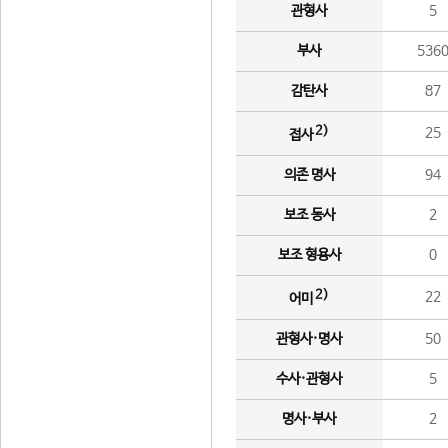
관형사
5
부사
536
감탄사
87
2)
25
접사
의존 명사
94
보조 동사
2
보조 형용사
0
2)
22
어미
관형사·명사
50
수사·관형사
5
명사·부사
2