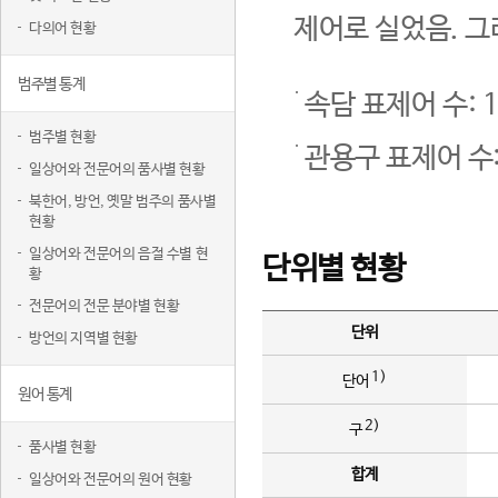
제어로 실었음. 그
다의어 현황
범주별 통계
속담 표제어 수: 1
범주별 현황
관용구 표제어 수:
일상어와 전문어의 품사별 현황
북한어, 방언, 옛말 범주의 품사별
현황
일상어와 전문어의 음절 수별 현
단위별 현황
황
전문어의 전문 분야별 현황
단위
방언의 지역별 현황
1)
단어
원어 통계
2)
구
품사별 현황
합계
일상어와 전문어의 원어 현황