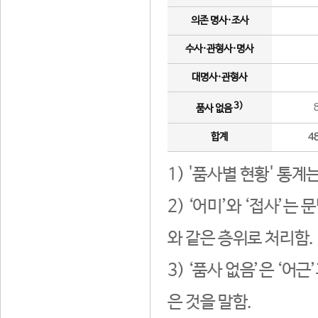
의존 명사·조사
수사·관형사·명사
대명사·관형사
3)
품사 없음
합계
4
1) '품사별 현황' 통계
2) ‘어미’와 ‘접사’
와 같은 층위로 처리함.
3) ‘품사 없음’은 ‘어
은 것을 말함.