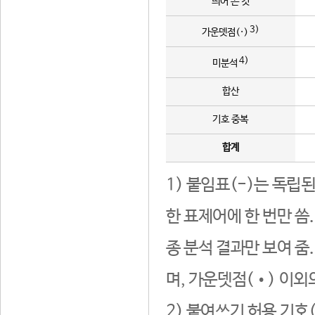
띄어 쓴 것
3)
가운뎃점(·)
4)
미분석
합산
기호 중복
합계
1) 붙임표(-)는 독립
한 표제어에 한 번만 씀
종 분석 결과만 보여 줌
며, 가운뎃점(•) 이외
2) 붙여쓰기 허용 기호