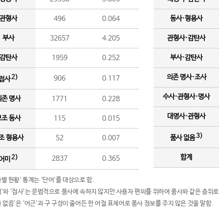
관형사
496
0.064
동사·형용사
부사
32657
4.205
관형사·감탄사
감탄사
1959
0.252
부사·감탄사
의존 명사·조사
2)
906
0.117
접사
수사·관형사·명사
의존 명사
1771
0.228
대명사·관형사
보조 동사
115
0.015
3)
조 형용사
52
0.007
품사 없음
합계
2)
2837
0.365
어미
품사별 현황' 통계는 '단어'를 대상으로 함.
어미’와 ‘접사’는 문법적으로 품사에 속하지 않지만 사용자 편의를 위하여 품사와 같은 층위로
품사 없음’은 ‘어근’과 구 구성이 줄어든 한 어절 표제어로 품사 정보를 주지 않은 것을 말함.