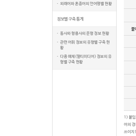
외래어와 혼종어의 언어명별 현황
정보별 구축 통계
붙
동사와 형용사의 문형 정보 현황
관련 어휘 정보의 유형별 구축 현
황
다중 매체(멀티미디어) 정보의 유
형별 구축 현황
1) 붙
어의 경
쓰이지 