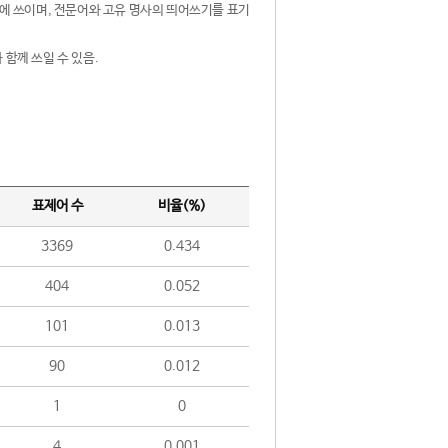
제어에 쓰이며, 전문어와 고유 명사의 띄어쓰기를 표기
 함께 쓰일 수 있음.
표제어 수
비율(%)
3369
0.434
404
0.052
101
0.013
90
0.012
1
0
4
0.001