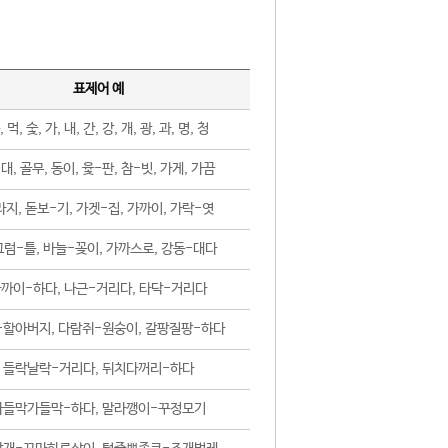
표제어 예
, 먹, 숯, 가, 내, 간, 강, 개, 광, 과, 명, 청
대, 골무, 동이, 윷-판, 참-빗, 가게, 가끔
지, 돋보-기, 가겟-집, 가까이, 가락-엿
럼-틀, 바늘-꽂이, 가까스로, 강동-대다
까이-하다, 나근-거리다, 타닥-거리다
-할아버지, 다람쥐-원숭이, 갈팡질팡-하다
들락날락-거리다, 뒤치다꺼리-하다
가들막가들막-하다, 말라깽이-꾸정모기