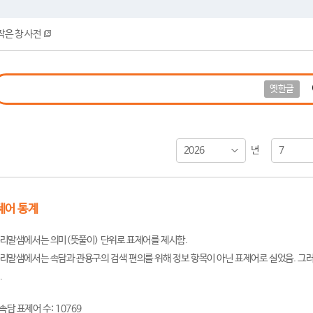
작은 창 사전
옛한글
2026
7
년
제어 통계
리말샘에서는 의미(뜻풀이) 단위로 표제어를 제시함.
리말샘에서는 속담과 관용구의 검색 편의를 위해 정보 항목이 아닌 표제어로 실었음. 그러
.
속담 표제어 수: 10769