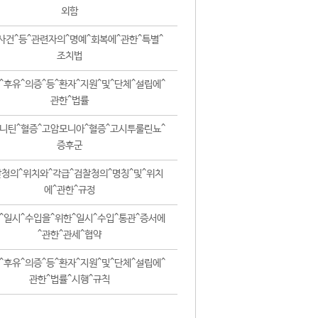
외함
사건^등^관련자의^명예^회복에^관한^특별^
조치법
^후유^의증^등^환자^지원^및^단체^설립에^
관한^법률
니틴^혈증^고암모니아^혈증^고시투룰린뇨^
증후군
청의^위치와^각급^검찰청의^명칭^및^위치
에^관한^규정
^일시^수입을^위한^일시^수입^통관^증서에
^관한^관세^협약
^후유^의증^등^환자^지원^및^단체^설립에^
관한^법률^시행^규칙