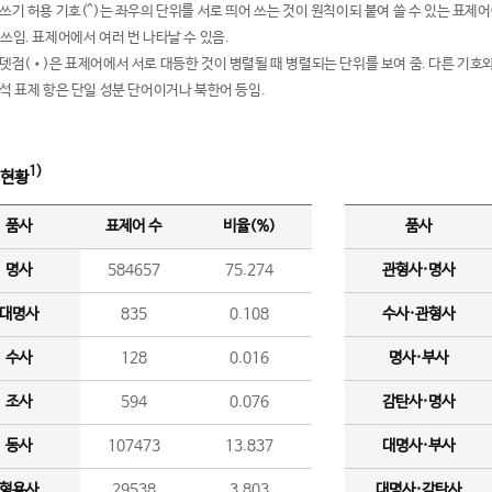
여쓰기 허용 기호(^)는 좌우의 단위를 서로 띄어 쓰는 것이 원칙이되 붙여 쓸 수 있는 표
 쓰임. 표제어에서 여러 번 나타날 수 있음.
운뎃점(•)은 표제어에서 서로 대등한 것이 병렬될 때 병렬되는 단위를 보여 줌. 다른 기호와
분석 표제 항은 단일 성분 단어이거나 북한어 등임.
1)
 현황
품사
표제어 수
비율(%)
품사
명사
584657
75.274
관형사·명사
대명사
835
0.108
수사·관형사
수사
128
0.016
명사·부사
조사
594
0.076
감탄사·명사
동사
107473
13.837
대명사·부사
형용사
29538
3.803
대명사·감탄사