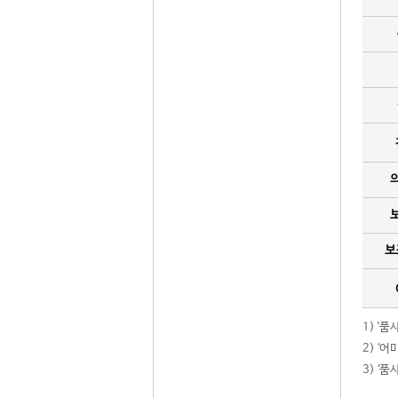
보
1) '
2) ‘
3) ‘