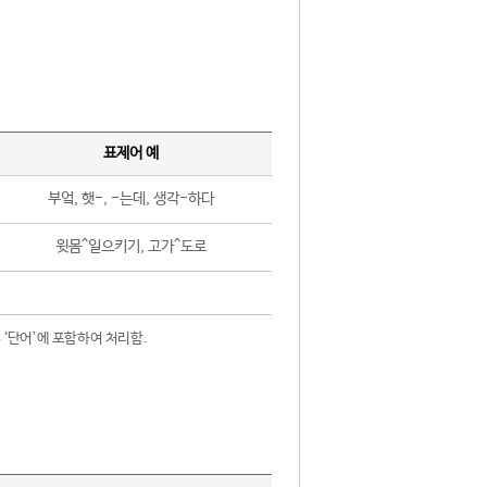
표제어 예
부엌, 햇-, -는데, 생각-하다
윗몸^일으키기, 고가^도로
 ‘단어’에 포함하여 처리함.