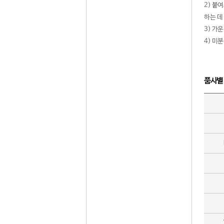
2) 붙
하는 데
3) 가
4) 미
품사별