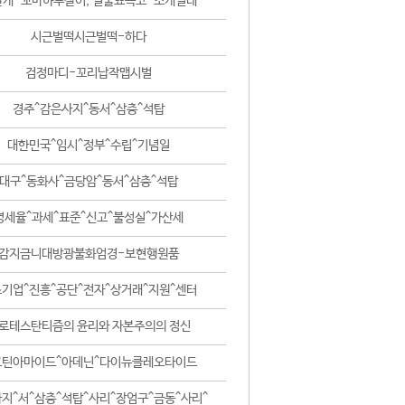
날개-꼬마하루살이, 털줄뾰족코-조개벌레
시근벌떡시근벌떡-하다
검정마디-꼬리납작맵시벌
경주^감은사지^동서^삼층^석탑
대한민국^임시^정부^수립^기념일
대구^동화사^금당암^동서^삼층^석탑
영세율^과세^표준^신고^불성실^가산세
감지금니대방광불화엄경-보현행원품
기업^진흥^공단^전자^상거래^지원^센터
로테스탄티즘의 윤리와 자본주의의 정신
코틴아마이드^아데닌^다이뉴클레오타이드
지^서^삼층^석탑^사리^장엄구^금동^사리^