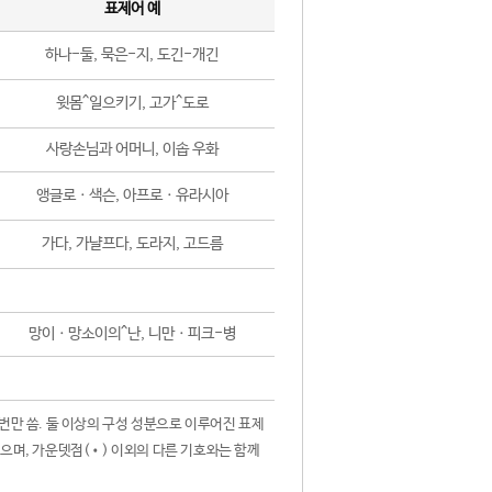
표제어 예
하나-둘, 묵은-지, 도긴-개긴
윗몸^일으키기, 고가^도로
사랑손님과 어머니, 이솝 우화
앵글로ㆍ색슨, 아프로ㆍ유라시아
가다, 가냘프다, 도라지, 고드름
망이ㆍ망소이의^난, 니만ㆍ피크-병
 번만 씀. 둘 이상의 구성 성분으로 이루어진 표제
않으며, 가운뎃점(•) 이외의 다른 기호와는 함께