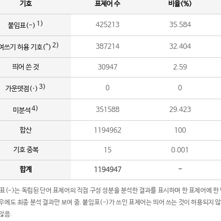
기호
표제어 수
비율(%)
1)
425213
35.584
붙임표(-)
2)
387214
32.404
여쓰기 허용 기호(^)
띄어 쓴 것
30947
2.59
3)
0
0
가운뎃점(·)
4)
351588
29.423
미분석
합산
1194962
100
기호 중복
15
0.001
합계
1194947
-
임표(-)는 독립된 단어 표제어의 직접 구성 성분을 분석한 결과를 표시하며 한 표제어에 한
우에도 최종 분석 결과만 보여 줌. 붙임표(-)가 쓰인 표제어는 띄어 쓰는 것이 허용되지 
않음.