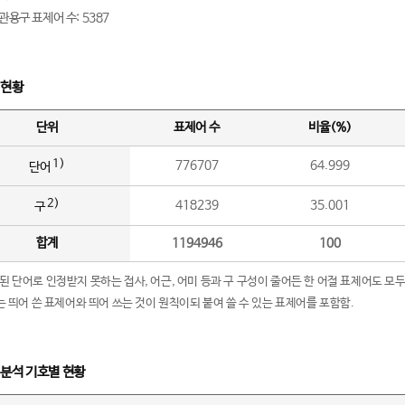
관용구 표제어 수: 5387
 현황
단위
표제어 수
비율(%)
1)
776707
64.999
단어
2)
418239
35.001
구
합계
1194946
100
립된 단어로 인정받지 못하는 접사, 어근, 어미 등과 구 구성이 줄어든 한 어절 표제어도 모두
구’는 띄어 쓴 표제어와 띄어 쓰는 것이 원칙이되 붙여 쓸 수 있는 표제어를 포함함.
 분석 기호별 현황