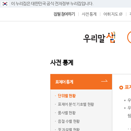
이 누리집은 대한민국 공식 전자정부 누리집입니다.
집필 참여하기
사전 통계
어휘 지도
사전 통계
표제어 통계
표
단위별 현황
우
표제어 분석 기호별 현황
우
품사별 현황
됨
음절 수별 현황
첫 자모별 현황