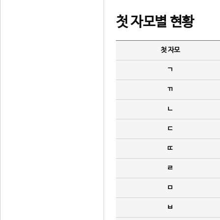
첫 자모별 현황
첫 자모
ㄱ
ㄲ
ㄴ
ㄷ
ㄸ
ㄹ
ㅁ
ㅂ