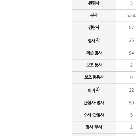
관형사
5
부사
536
감탄사
87
2)
25
접사
의존 명사
94
보조 동사
2
보조 형용사
0
2)
22
어미
관형사·명사
50
수사·관형사
5
명사·부사
2