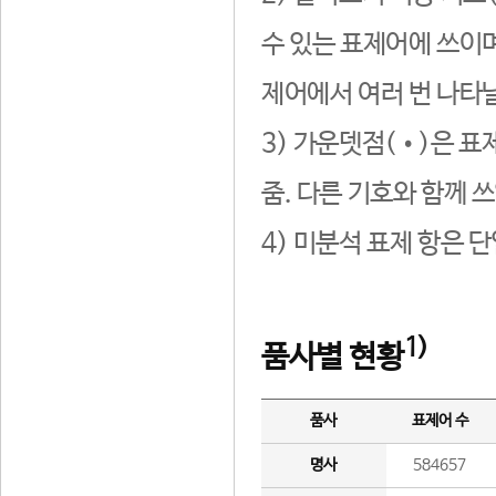
수 있는 표제어에 쓰이며
제어에서 여러 번 나타날
3) 가운뎃점(•)은 표
줌. 다른 기호와 함께 쓰
4) 미분석 표제 항은 
1)
품사별 현황
품사
표제어 수
명사
584657