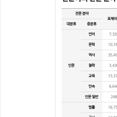
전문 분야
표제어
대분류
중분류
언어
7,32
문학
10,1
역사
35,4
인문
철학
3,43
교육
15,3
민속
6,64
인문 일반
24
법률
16,7