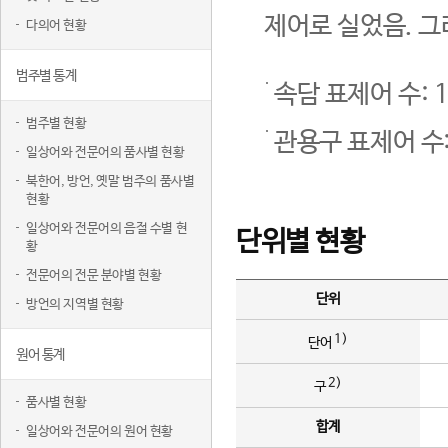
제어로 실었음. 그
다의어 현황
범주별 통계
속담 표제어 수: 1
범주별 현황
관용구 표제어 수:
일상어와 전문어의 품사별 현황
북한어, 방언, 옛말 범주의 품사별
현황
일상어와 전문어의 음절 수별 현
단위별 현황
황
전문어의 전문 분야별 현황
단위
방언의 지역별 현황
1)
단어
원어 통계
2)
구
품사별 현황
합계
일상어와 전문어의 원어 현황