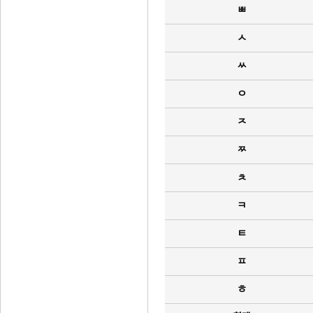
ㅃ
ㅅ
ㅆ
ㅇ
ㅈ
ㅉ
ㅊ
ㅋ
ㅌ
ㅍ
ㅎ