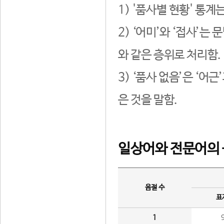
1) '품사별 현황' 통계
2) ‘어미’와 ‘접사’
와 같은 층위로 처리함.
3) ‘품사 없음’은 ‘어
은 것을 말함.
일상어와 전문어의 
음절 수
표
1