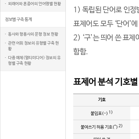
외래어와 혼종어의 언어명별 현황
1) 독립된 단어로 인정
정보별 구축 통계
표제어도 모두 ‘단어’에
동사와 형용사의 문형 정보 현황
2) ‘구’는 띄어 쓴 표
관련 어휘 정보의 유형별 구축 현
황
함함.
다중 매체(멀티미디어) 정보의 유
형별 구축 현황
표제어 분석 기호별
기호
1)
붙임표(-)
2)
붙여쓰기 허용 기호(^)