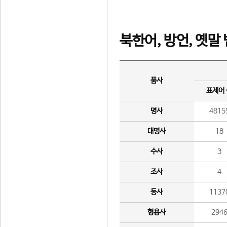
북한어, 방언, 옛말
품사
표제어
명사
4815
대명사
18
수사
3
조사
4
동사
1137
형용사
294