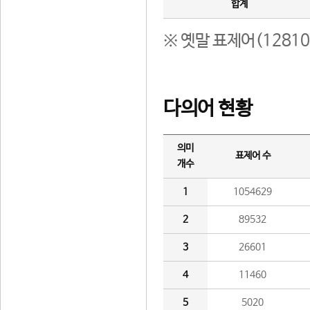
합계
※ 옛말 표제어(1281
다의어 현황
의미
표제어 수
개수
1
1054629
2
89532
3
26601
4
11460
5
5020