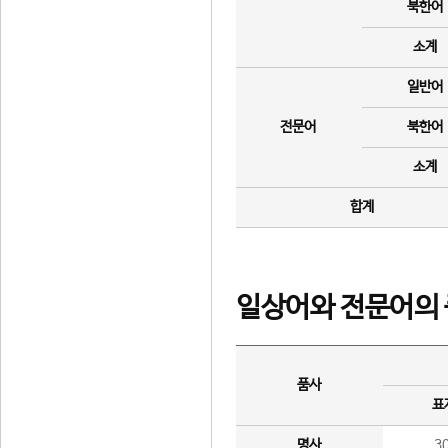
북한어
소계
일반어
전문어
북한어
소계
합계
일상어와 전문어의 
품사
표
명사
3