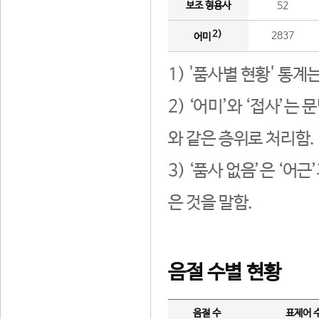
보조 형용사
52
2)
2837
어미
1) '품사별 현황' 통계
2) ‘어미’와 ‘접사’
와 같은 층위로 처리함.
3) ‘품사 없음’은 ‘어
은 것을 말함.
음절 수별 현황
음절 수
표제어 