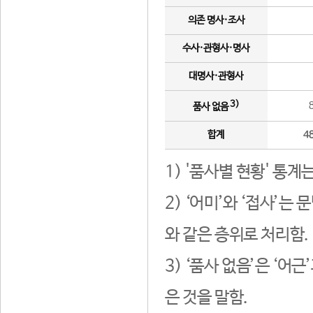
의존 명사·조사
수사·관형사·명사
대명사·관형사
3)
품사 없음
합계
4
1) '품사별 현황' 통계
2) ‘어미’와 ‘접사’
와 같은 층위로 처리함.
3) ‘품사 없음’은 ‘어
은 것을 말함.