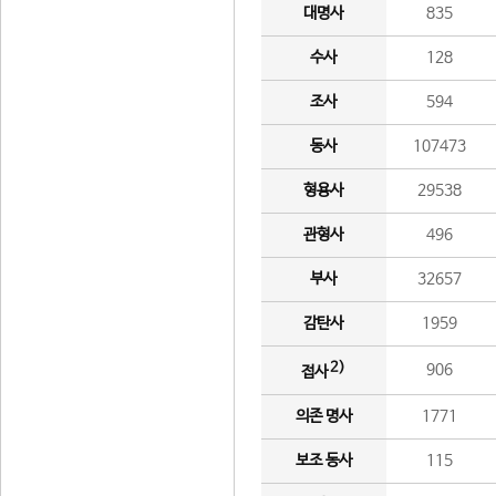
대명사
835
수사
128
조사
594
동사
107473
형용사
29538
관형사
496
부사
32657
감탄사
1959
2)
906
접사
의존 명사
1771
보조 동사
115