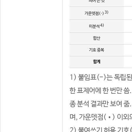
띄어 쓴 것
3)
가운뎃점(·)
4)
미분석
합산
기호 중복
합계
1) 붙임표(-)는 독립
한 표제어에 한 번만 씀
종 분석 결과만 보여 줌
며, 가운뎃점(•) 이외
2) 붙여쓰기 허용 기호