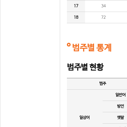
17
34
18
72
범주별 통계
범주별 현황
범주
일반어
방언
일상어
옛말