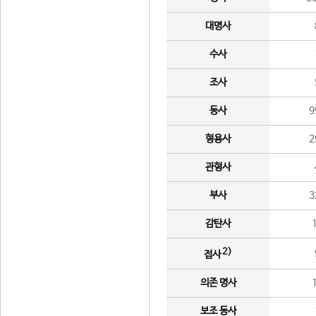
대명사
수사
조사
동사
9
형용사
2
관형사
부사
3
감탄사
2)
접사
의존 명사
보조 동사