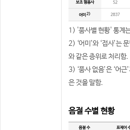
보조 형용사
52
2)
2837
어미
1) '품사별 현황' 통계
2) ‘어미’와 ‘접사’
와 같은 층위로 처리함.
3) ‘품사 없음’은 ‘어
은 것을 말함.
음절 수별 현황
음절 수
표제어 