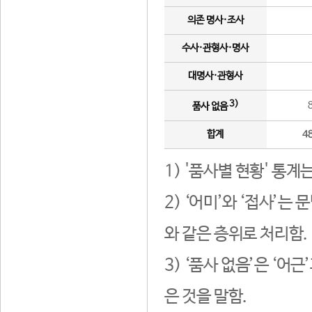
의존 명사·조사
수사·관형사·명사
대명사·관형사
3)
품사 없음
합계
4
1) '품사별 현황' 통계
2) ‘어미’와 ‘접사’
와 같은 층위로 처리함.
3) ‘품사 없음’은 ‘어
은 것을 말함.