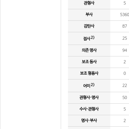
관형사
5
부사
536
감탄사
87
2)
25
접사
의존 명사
94
보조 동사
2
보조 형용사
0
2)
22
어미
관형사·명사
50
수사·관형사
5
명사·부사
2