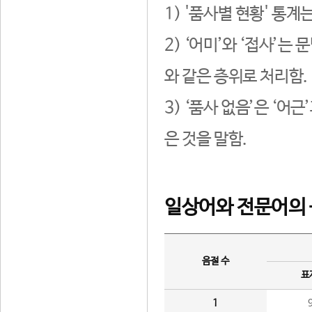
1) '품사별 현황' 통계
2) ‘어미’와 ‘접사’
와 같은 층위로 처리함.
3) ‘품사 없음’은 ‘어
은 것을 말함.
일상어와 전문어의 
음절 수
표
1