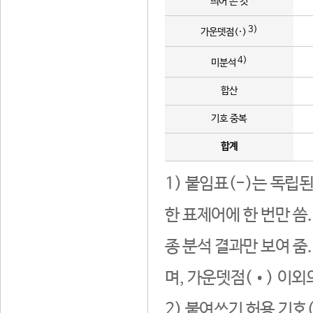
띄어 쓴 것
3)
가운뎃점(·)
4)
미분석
합산
기호 중복
합계
1) 붙임표(-)는 독립
한 표제어에 한 번만 씀
종 분석 결과만 보여 줌
며, 가운뎃점(•) 이외
2) 붙여쓰기 허용 기호