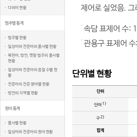
제어로 실었음. 그
다의어 현황
범주별 통계
속담 표제어 수: 1
범주별 현황
관용구 표제어 수:
일상어와 전문어의 품사별 현황
북한어, 방언, 옛말 범주의 품사별
현황
일상어와 전문어의 음절 수별 현
단위별 현황
황
전문어의 전문 분야별 현황
단위
방언의 지역별 현황
1)
단어
원어 통계
2)
구
품사별 현황
합계
일상어와 전문어의 원어 현황