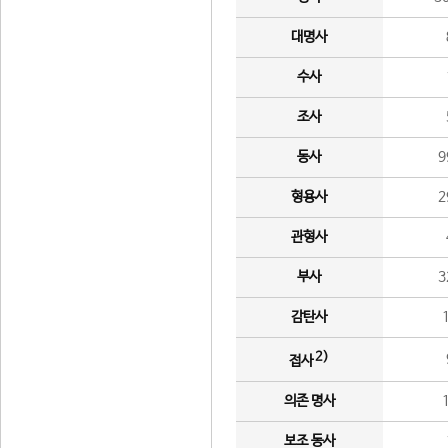
대명사
수사
조사
동사
9
형용사
2
관형사
부사
3
감탄사
2)
접사
의존 명사
보조 동사