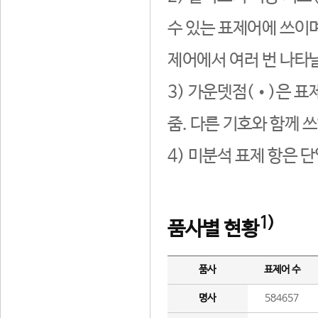
수 있는 표제어에 쓰이며
제어에서 여러 번 나타날
3) 가운뎃점(•)은 표
줌. 다른 기호와 함께 쓰
4) 미분석 표제 항은 
1)
품사별 현황
품사
표제어 수
명사
584657