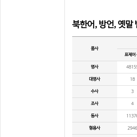
북한어, 방언, 옛말
품사
표제어
명사
4815
대명사
18
수사
3
조사
4
동사
1137
형용사
294