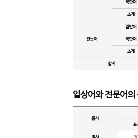
북한어
소계
일반어
전문어
북한어
소계
합계
일상어와 전문어의 
품사
표
명사
3