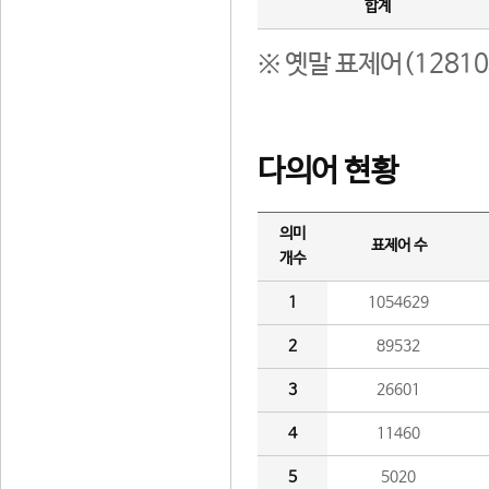
합계
※ 옛말 표제어(1281
다의어 현황
의미
표제어 수
개수
1
1054629
2
89532
3
26601
4
11460
5
5020