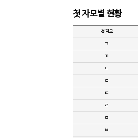
첫 자모별 현황
첫 자모
ㄱ
ㄲ
ㄴ
ㄷ
ㄸ
ㄹ
ㅁ
ㅂ