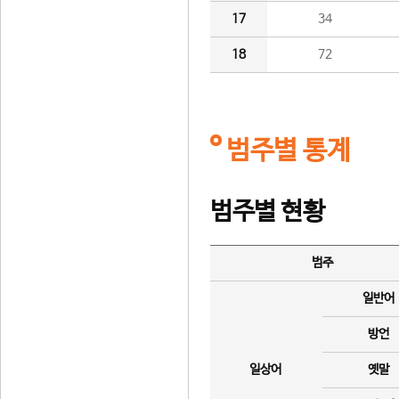
17
34
18
72
범주별 통계
범주별 현황
범주
일반어
방언
일상어
옛말