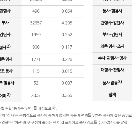
관형사
496
0.064
동사·형용사
부사
32657
4.205
관형사·감탄사
감탄사
1959
0.252
부사·감탄사
의존 명사·조사
2)
906
0.117
접사
수사·관형사·명사
의존 명사
1771
0.228
대명사·관형사
보조 동사
115
0.015
3)
조 형용사
52
0.007
품사 없음
합계
2)
2837
0.365
어미
품사별 현황' 통계는 '단어'를 대상으로 함.
어미’와 ‘접사’는 문법적으로 품사에 속하지 않지만 사용자 편의를 위하여 품사와 같은 층위로
품사 없음’은 ‘어근’과 구 구성이 줄어든 한 어절 표제어로 품사 정보를 주지 않은 것을 말함.