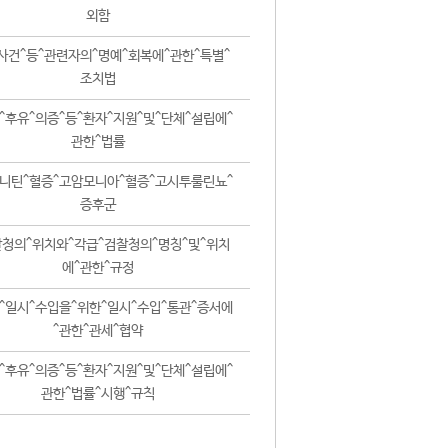
외함
사건^등^관련자의^명예^회복에^관한^특별^
조치법
^후유^의증^등^환자^지원^및^단체^설립에^
관한^법률
니틴^혈증^고암모니아^혈증^고시투룰린뇨^
증후군
청의^위치와^각급^검찰청의^명칭^및^위치
에^관한^규정
^일시^수입을^위한^일시^수입^통관^증서에
^관한^관세^협약
^후유^의증^등^환자^지원^및^단체^설립에^
관한^법률^시행^규칙