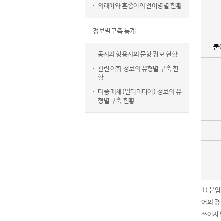
외래어와 혼종어의 언어명별 현황
정보별 구축 통계
붙
동사와 형용사의 문형 정보 현황
관련 어휘 정보의 유형별 구축 현
황
다중 매체(멀티미디어) 정보의 유
형별 구축 현황
1) 붙
어의 경
쓰이지 