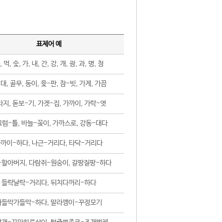
표제어 예
, 먹, 숯, 가, 내, 간, 강, 개, 광, 과, 명, 청
대, 골무, 동이, 윷-판, 참-빗, 가게, 가끔
지, 돋보-기, 가겟-집, 가까이, 가락-엿
럼-틀, 바늘-꽂이, 가까스로, 강동-대다
까이-하다, 나근-거리다, 타닥-거리다
-할아버지, 다람쥐-원숭이, 갈팡질팡-하다
들락날락-거리다, 뒤치다꺼리-하다
가들막가들막-하다, 말라깽이-꾸정모기