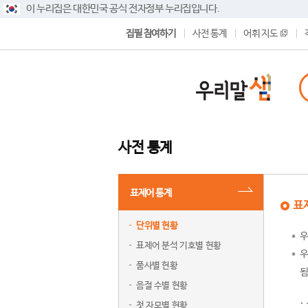
이 누리집은 대한민국 공식 전자정부 누리집입니다.
집필 참여하기
사전 통계
어휘 지도
사전 통계
표제어 통계
표
단위별 현황
우
표제어 분석 기호별 현황
우
품사별 현황
됨
음절 수별 현황
첫 자모별 현황