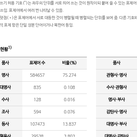
여쓰기 허용 기호(^)는 좌우의 단위를 서로 띄어 쓰는 것이 원칙이되 붙여 쓸 수 있는 표
 쓰임. 표제어에서 여러 번 나타날 수 있음.
운뎃점(•)은 표제어에서 서로 대등한 것이 병렬될 때 병렬되는 단위를 보여 줌. 다른 기호와
분석 표제 항은 단일 성분 단어이거나 북한어 등임.
1)
 현황
품사
표제어 수
비율(%)
품사
명사
584657
75.274
관형사·명사
대명사
835
0.108
수사·관형사
수사
128
0.016
명사·부사
조사
594
0.076
감탄사·명사
동사
107473
13.837
대명사·부사
형용사
29538
3.803
대명사·감탄사