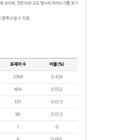
제어에 쓰이며, 전문어와 고유 명사의 띄어쓰기를 표기
 함께 쓰일 수 있음.
표제어 수
비율(%)
3369
0.434
404
0.052
101
0.013
90
0.012
1
0
4
0.001