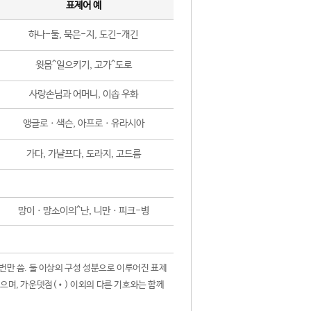
표제어 예
하나-둘, 묵은-지, 도긴-개긴
윗몸^일으키기, 고가^도로
사랑손님과 어머니, 이솝 우화
앵글로ㆍ색슨, 아프로ㆍ유라시아
가다, 가냘프다, 도라지, 고드름
망이ㆍ망소이의^난, 니만ㆍ피크-병
 번만 씀. 둘 이상의 구성 성분으로 이루어진 표제
않으며, 가운뎃점(•) 이외의 다른 기호와는 함께