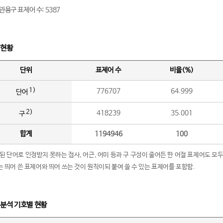
관용구 표제어 수: 5387
 현황
단위
표제어 수
비율(%)
1)
776707
64.999
단어
2)
418239
35.001
구
합계
1194946
100
립된 단어로 인정받지 못하는 접사, 어근, 어미 등과 구 구성이 줄어든 한 어절 표제어도 모두
구’는 띄어 쓴 표제어와 띄어 쓰는 것이 원칙이되 붙여 쓸 수 있는 표제어를 포함함.
 분석 기호별 현황