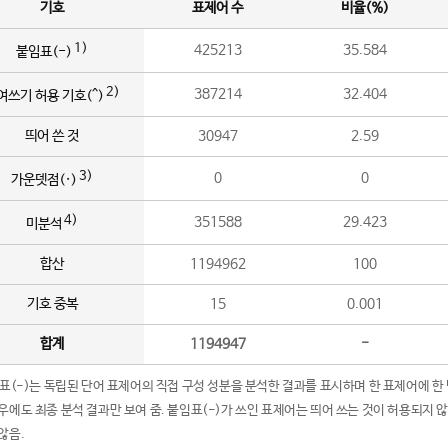
기호
표제어 수
비율(%)
1)
425213
35.584
붙임표(-)
2)
387214
32.404
여쓰기 허용 기호(^)
띄어 쓴 것
30947
2.59
3)
0
0
가운뎃점(·)
4)
351588
29.423
미분석
합산
1194962
100
기호 중복
15
0.001
합계
1194947
-
임표(-)는 독립된 단어 표제어의 직접 구성 성분을 분석한 결과를 표시하며 한 표제어에 한
우에도 최종 분석 결과만 보여 줌. 붙임표(-)가 쓰인 표제어는 띄어 쓰는 것이 허용되지 
않음.