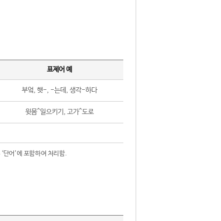
표제어 예
부엌, 햇-, -는데, 생각-하다
윗몸^일으키기, 고가^도로
 ‘단어’에 포함하여 처리함.