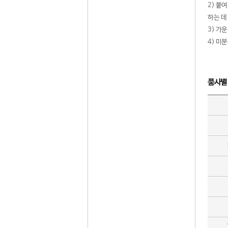
2) 붙
하는 데
3) 가
4) 미
품사별