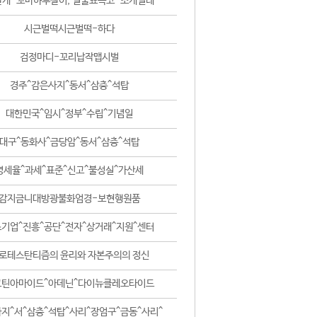
날개-꼬마하루살이, 털줄뾰족코-조개벌레
시근벌떡시근벌떡-하다
검정마디-꼬리납작맵시벌
경주^감은사지^동서^삼층^석탑
대한민국^임시^정부^수립^기념일
대구^동화사^금당암^동서^삼층^석탑
영세율^과세^표준^신고^불성실^가산세
감지금니대방광불화엄경-보현행원품
기업^진흥^공단^전자^상거래^지원^센터
로테스탄티즘의 윤리와 자본주의의 정신
코틴아마이드^아데닌^다이뉴클레오타이드
지^서^삼층^석탑^사리^장엄구^금동^사리^