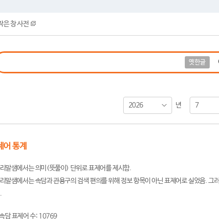
작은 창 사전
옛한글
2026
7
년
제어 통계
리말샘에서는 의미(뜻풀이) 단위로 표제어를 제시함.
리말샘에서는 속담과 관용구의 검색 편의를 위해 정보 항목이 아닌 표제어로 실었음. 그러
.
속담 표제어 수: 10769