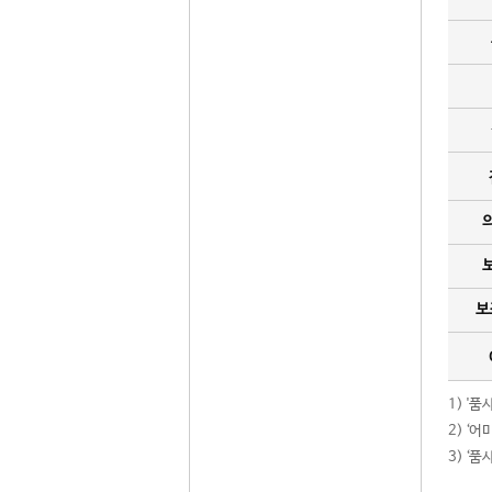
보
1) '
2) ‘
3) ‘