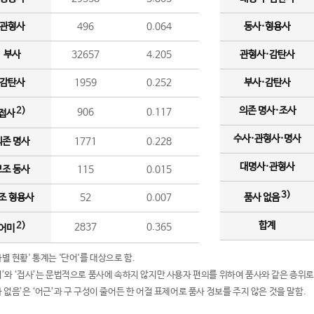
관형사
496
0.064
동사·형용사
부사
32657
4.205
관형사·감탄사
감탄사
1959
0.252
부사·감탄사
의존 명사·조사
2)
906
0.117
접사
수사·관형사·명사
의존 명사
1771
0.228
대명사·관형사
보조 동사
115
0.015
3)
조 형용사
52
0.007
품사 없음
합계
2)
2837
0.365
어미
품사별 현황' 통계는 '단어'를 대상으로 함.
어미’와 ‘접사’는 문법적으로 품사에 속하지 않지만 사용자 편의를 위하여 품사와 같은 층위로
품사 없음’은 ‘어근’과 구 구성이 줄어든 한 어절 표제어로 품사 정보를 주지 않은 것을 말함.