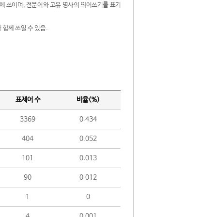
제어에 쓰이며, 전문어와 고유 명사의 띄어쓰기를 표기
 함께 쓰일 수 있음.
표제어 수
비율(%)
3369
0.434
404
0.052
101
0.013
90
0.012
1
0
4
0.001