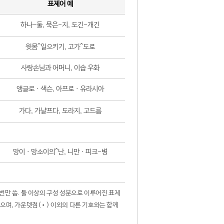
표제어 예
하나-둘, 묵은-지, 도긴-개긴
윗몸^일으키기, 고가^도로
사랑손님과 어머니, 이솝 우화
앵글로ㆍ색슨, 아프로ㆍ유라시아
가다, 가냘프다, 도라지, 고드름
망이ㆍ망소이의^난, 니만ㆍ피크-병
 번만 씀. 둘 이상의 구성 성분으로 이루어진 표제
않으며, 가운뎃점(•) 이외의 다른 기호와는 함께