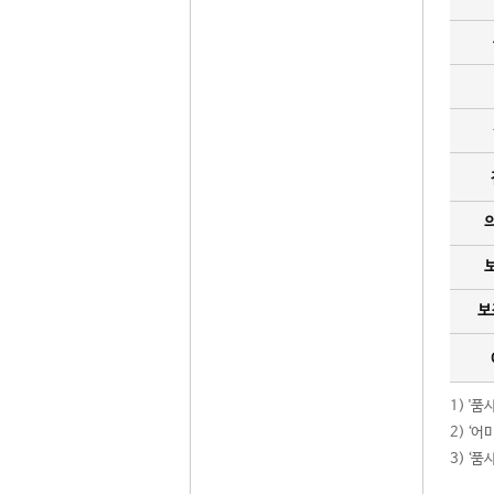
보
1) '
2) ‘
3) ‘