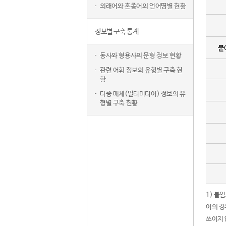
외래어와 혼종어의 언어명별 현황
정보별 구축 통계
붙
동사와 형용사의 문형 정보 현황
관련 어휘 정보의 유형별 구축 현
황
다중 매체(멀티미디어) 정보의 유
형별 구축 현황
1) 붙
어의 경
쓰이지 