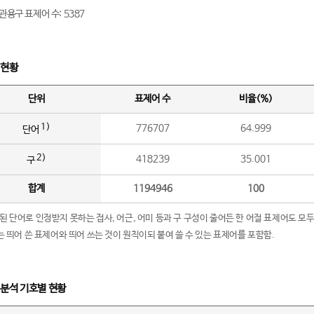
관용구 표제어 수: 5387
 현황
단위
표제어 수
비율(%)
1)
776707
64.999
단어
2)
418239
35.001
구
합계
1194946
100
립된 단어로 인정받지 못하는 접사, 어근, 어미 등과 구 구성이 줄어든 한 어절 표제어도 모두
구’는 띄어 쓴 표제어와 띄어 쓰는 것이 원칙이되 붙여 쓸 수 있는 표제어를 포함함.
 분석 기호별 현황