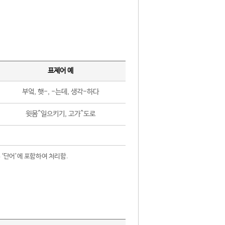
표제어 예
부엌, 햇-, -는데, 생각-하다
윗몸^일으키기, 고가^도로
 ‘단어’에 포함하여 처리함.