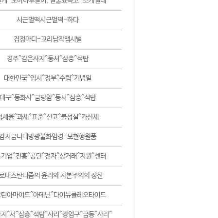
날개-꼬마하루살이, 털줄뾰족코-조개벌레
시근벌떡시근벌떡-하다
검정마디-꼬리납작맵시벌
경주^감은사지^동서^삼층^석탑
대한민국^임시^정부^수립^기념일
대구^동화사^금당암^동서^삼층^석탑
영세율^과세^표준^신고^불성실^가산세
감지금니대방광불화엄경-보현행원품
기업^진흥^공단^전자^상거래^지원^센터
로테스탄티즘의 윤리와 자본주의의 정신
코틴아마이드^아데닌^다이뉴클레오타이드
지^서^삼층^석탑^사리^장엄구^금동^사리^