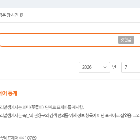
작은 창 사전
옛한글
2026
7
년
제어 통계
리말샘에서는 의미(뜻풀이) 단위로 표제어를 제시함.
리말샘에서는 속담과 관용구의 검색 편의를 위해 정보 항목이 아닌 표제어로 실었음. 그러
.
속담 표제어 수: 10769