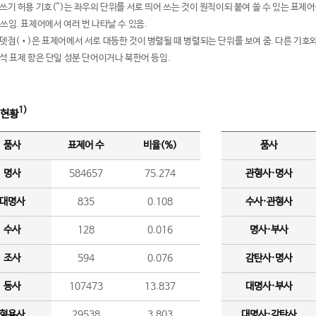
여쓰기 허용 기호(^)는 좌우의 단위를 서로 띄어 쓰는 것이 원칙이되 붙여 쓸 수 있는 표
 쓰임. 표제어에서 여러 번 나타날 수 있음.
운뎃점(•)은 표제어에서 서로 대등한 것이 병렬될 때 병렬되는 단위를 보여 줌. 다른 기호와
분석 표제 항은 단일 성분 단어이거나 북한어 등임.
1)
 현황
품사
표제어 수
비율(%)
품사
명사
584657
75.274
관형사·명사
대명사
835
0.108
수사·관형사
수사
128
0.016
명사·부사
조사
594
0.076
감탄사·명사
동사
107473
13.837
대명사·부사
형용사
29538
3.803
대명사·감탄사