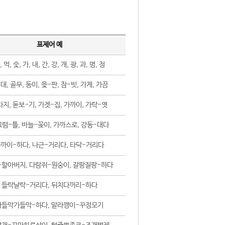
표제어 예
, 먹, 숯, 가, 내, 간, 강, 개, 광, 과, 명, 청
대, 골무, 동이, 윷-판, 참-빗, 가게, 가끔
지, 돋보-기, 가겟-집, 가까이, 가락-엿
럼-틀, 바늘-꽂이, 가까스로, 강동-대다
까이-하다, 나근-거리다, 타닥-거리다
-할아버지, 다람쥐-원숭이, 갈팡질팡-하다
들락날락-거리다, 뒤치다꺼리-하다
가들막가들막-하다, 말라깽이-꾸정모기