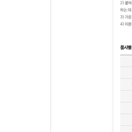
2) 붙
하는 데
3) 가
4) 미
품사별