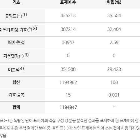
기호
표제어 수
비율(%)
1)
425213
35.584
붙임표(-)
2)
387214
32.404
여쓰기 허용 기호(^)
띄어 쓴 것
30947
2.59
3)
0
0
가운뎃점(·)
4)
351588
29.423
미분석
합산
1194962
100
기호 중복
15
0.001
합계
1194947
-
임표(-)는 독립된 단어 표제어의 직접 구성 성분을 분석한 결과를 표시하며 한 표제어에 한
우에도 최종 분석 결과만 보여 줌. 붙임표(-)가 쓰인 표제어는 띄어 쓰는 것이 허용되지 
않음.