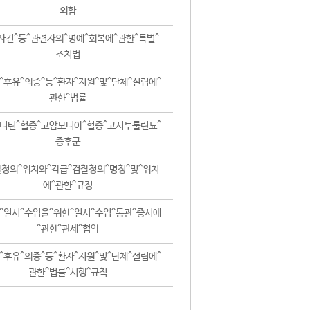
외함
사건^등^관련자의^명예^회복에^관한^특별^
조치법
^후유^의증^등^환자^지원^및^단체^설립에^
관한^법률
니틴^혈증^고암모니아^혈증^고시투룰린뇨^
증후군
청의^위치와^각급^검찰청의^명칭^및^위치
에^관한^규정
^일시^수입을^위한^일시^수입^통관^증서에
^관한^관세^협약
^후유^의증^등^환자^지원^및^단체^설립에^
관한^법률^시행^규칙