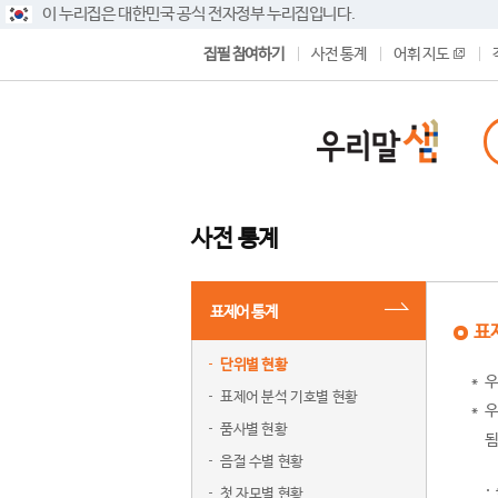
이 누리집은 대한민국 공식 전자정부 누리집입니다.
집필 참여하기
사전 통계
어휘 지도
사전 통계
표제어 통계
표
단위별 현황
우
표제어 분석 기호별 현황
우
품사별 현황
됨
음절 수별 현황
첫 자모별 현황