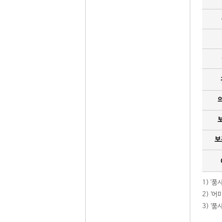
보
1) '
2) ‘
3) ‘