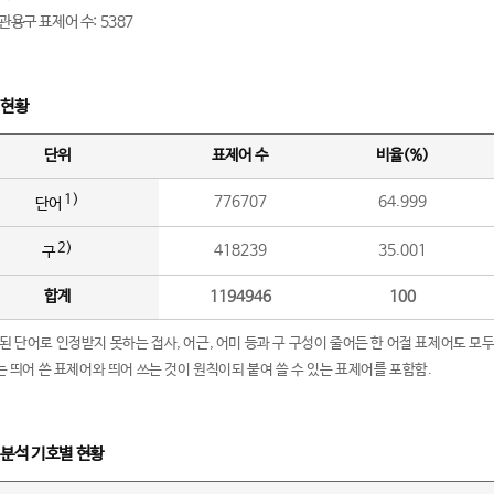
관용구 표제어 수: 5387
 현황
단위
표제어 수
비율(%)
1)
776707
64.999
단어
2)
418239
35.001
구
합계
1194946
100
립된 단어로 인정받지 못하는 접사, 어근, 어미 등과 구 구성이 줄어든 한 어절 표제어도 모두
구’는 띄어 쓴 표제어와 띄어 쓰는 것이 원칙이되 붙여 쓸 수 있는 표제어를 포함함.
 분석 기호별 현황