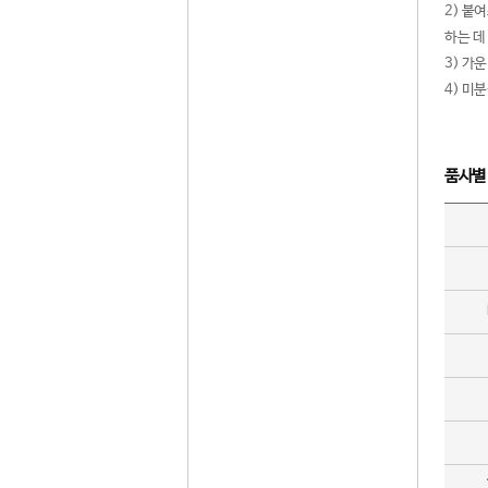
2) 붙
하는 데
3) 가
4) 미
품사별