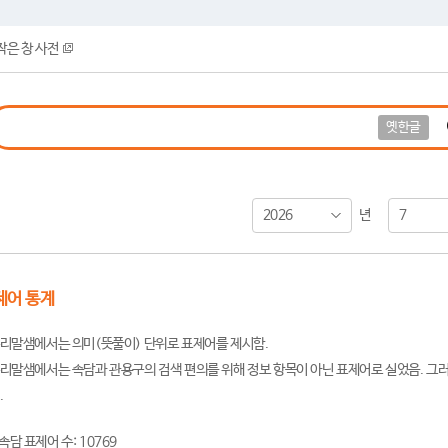
작은 창 사전
옛한글
2026
7
년
제어 통계
리말샘에서는 의미(뜻풀이) 단위로 표제어를 제시함.
리말샘에서는 속담과 관용구의 검색 편의를 위해 정보 항목이 아닌 표제어로 실었음. 그러
.
속담 표제어 수: 10769