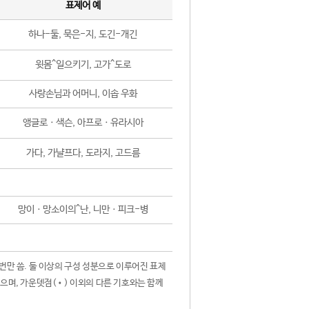
표제어 예
하나-둘, 묵은-지, 도긴-개긴
윗몸^일으키기, 고가^도로
사랑손님과 어머니, 이솝 우화
앵글로ㆍ색슨, 아프로ㆍ유라시아
가다, 가냘프다, 도라지, 고드름
망이ㆍ망소이의^난, 니만ㆍ피크-병
 번만 씀. 둘 이상의 구성 성분으로 이루어진 표제
않으며, 가운뎃점(•) 이외의 다른 기호와는 함께