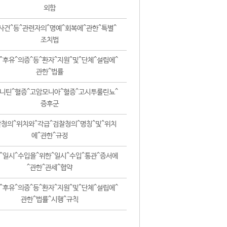
외함
사건^등^관련자의^명예^회복에^관한^특별^
조치법
^후유^의증^등^환자^지원^및^단체^설립에^
관한^법률
니틴^혈증^고암모니아^혈증^고시투룰린뇨^
증후군
청의^위치와^각급^검찰청의^명칭^및^위치
에^관한^규정
^일시^수입을^위한^일시^수입^통관^증서에
^관한^관세^협약
^후유^의증^등^환자^지원^및^단체^설립에^
관한^법률^시행^규칙