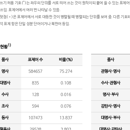
여쓰기 허용 기호(^)는 좌우의 단위를 서로 띄어 쓰는 것이 원칙이되 붙여 쓸 수 있는 표
 쓰임. 표제어에서 여러 번 나타날 수 있음.
운뎃점(•)은 표제어에서 서로 대등한 것이 병렬될 때 병렬되는 단위를 보여 줌. 다른 기호와
분석 표제 항은 단일 성분 단어이거나 북한어 등임.
1)
 현황
품사
표제어 수
비율(%)
품사
명사
584657
75.274
관형사·명사
대명사
835
0.108
수사·관형사
수사
128
0.016
명사·부사
조사
594
0.076
감탄사·명사
동사
107473
13.837
대명사·부사
형용사
29538
3.803
대명사·감탄사