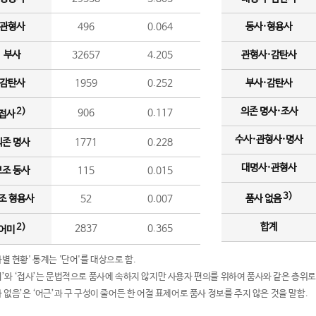
관형사
496
0.064
동사·형용사
부사
32657
4.205
관형사·감탄사
감탄사
1959
0.252
부사·감탄사
의존 명사·조사
2)
906
0.117
접사
수사·관형사·명사
의존 명사
1771
0.228
대명사·관형사
보조 동사
115
0.015
3)
조 형용사
52
0.007
품사 없음
합계
2)
2837
0.365
어미
품사별 현황' 통계는 '단어'를 대상으로 함.
어미’와 ‘접사’는 문법적으로 품사에 속하지 않지만 사용자 편의를 위하여 품사와 같은 층위로
품사 없음’은 ‘어근’과 구 구성이 줄어든 한 어절 표제어로 품사 정보를 주지 않은 것을 말함.