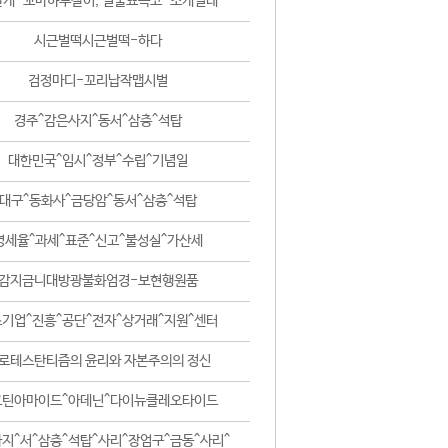
날개-꼬마하루살이, 털줄뾰족코-조개벌레
시근벌떡시근벌떡-하다
검정마디-꼬리납작맵시벌
경주^감은사지^동서^삼층^석탑
대한민국^임시^정부^수립^기념일
대구^동화사^금당암^동서^삼층^석탑
영세율^과세^표준^신고^불성실^가산세
감지금니대방광불화엄경-보현행원품
기업^진흥^공단^전자^상거래^지원^센터
로테스탄티즘의 윤리와 자본주의의 정신
코틴아마이드^아데닌^다이뉴클레오타이드
지^서^삼층^석탑^사리^장엄구^금동^사리^