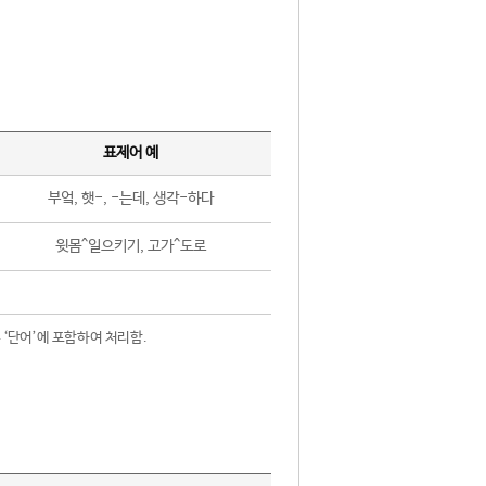
표제어 예
부엌, 햇-, -는데, 생각-하다
윗몸^일으키기, 고가^도로
 ‘단어’에 포함하여 처리함.