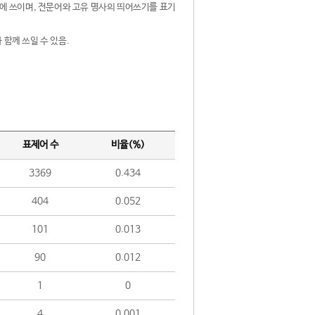
제어에 쓰이며, 전문어와 고유 명사의 띄어쓰기를 표기
 함께 쓰일 수 있음.
표제어 수
비율(%)
3369
0.434
404
0.052
101
0.013
90
0.012
1
0
4
0.001