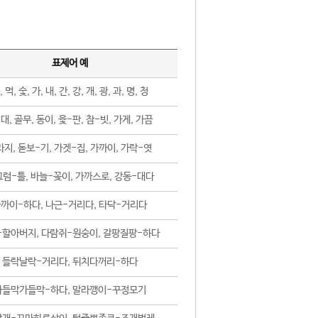
표제어 예
, 먹, 숯, 가, 내, 간, 강, 개, 광, 과, 명, 청
대, 골무, 동이, 윷-판, 참-빗, 가게, 가끔
지, 돋보-기, 가겟-집, 가까이, 가락-엿
럼-틀, 바늘-꽂이, 가까스로, 강동-대다
까이-하다, 나근-거리다, 타닥-거리다
-할아버지, 다람쥐-원숭이, 갈팡질팡-하다
들락날락-거리다, 뒤치다꺼리-하다
가들막가들막-하다, 말라깽이-꾸정모기