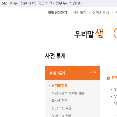
이 누리집은 대한민국 공식 전자정부 누리집입니다.
집필 참여하기
사전 통계
어휘 지도
사전 통계
표제어 통계
표
단위별 현황
우
표제어 분석 기호별 현황
우
품사별 현황
됨
음절 수별 현황
첫 자모별 현황