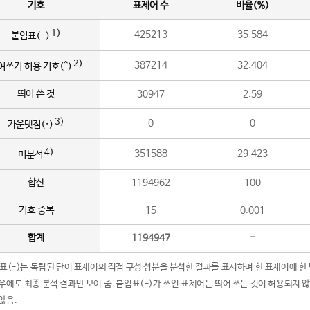
기호
표제어 수
비율(%)
1)
425213
35.584
붙임표(-)
2)
387214
32.404
여쓰기 허용 기호(^)
띄어 쓴 것
30947
2.59
3)
0
0
가운뎃점(·)
4)
351588
29.423
미분석
합산
1194962
100
기호 중복
15
0.001
합계
1194947
-
임표(-)는 독립된 단어 표제어의 직접 구성 성분을 분석한 결과를 표시하며 한 표제어에 한
우에도 최종 분석 결과만 보여 줌. 붙임표(-)가 쓰인 표제어는 띄어 쓰는 것이 허용되지 
않음.