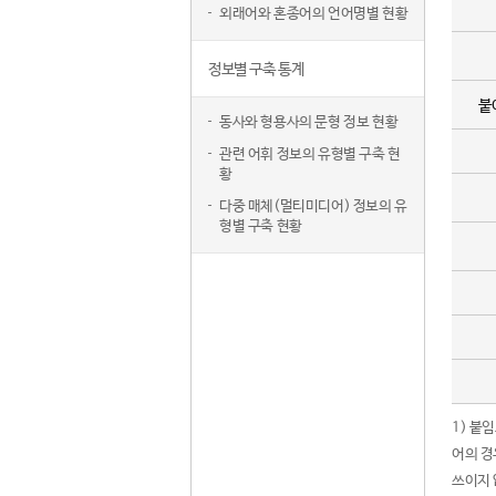
외래어와 혼종어의 언어명별 현황
정보별 구축 통계
붙
동사와 형용사의 문형 정보 현황
관련 어휘 정보의 유형별 구축 현
황
다중 매체(멀티미디어) 정보의 유
형별 구축 현황
1) 붙
어의 경
쓰이지 