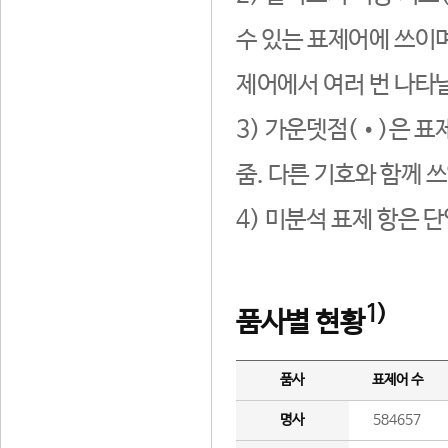
수 있는 표제어에 쓰이며
제어에서 여러 번 나타날
3) 가운뎃점(•)은 표
줌. 다른 기호와 함께 쓰
4) 미분석 표제 항은 
1)
품사별 현황
품사
표제어 수
명사
584657