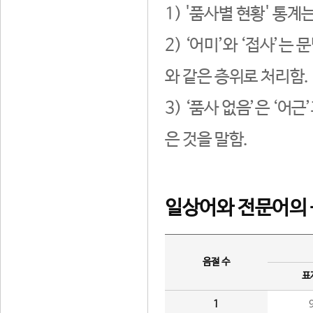
1) '품사별 현황' 통계
2) ‘어미’와 ‘접사’
와 같은 층위로 처리함.
3) ‘품사 없음’은 ‘어
은 것을 말함.
일상어와 전문어의 
음절 수
표
1