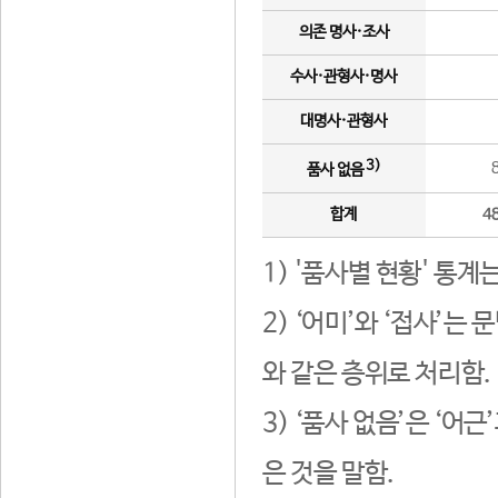
의존 명사·조사
수사·관형사·명사
대명사·관형사
3)
품사 없음
합계
4
1) '품사별 현황' 통계
2) ‘어미’와 ‘접사’
와 같은 층위로 처리함.
3) ‘품사 없음’은 ‘어
은 것을 말함.