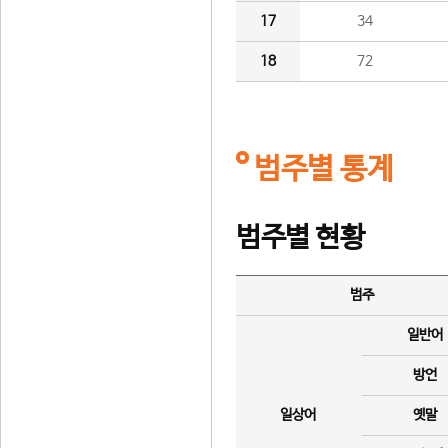
17
34
18
72
범주별 통계
범주별 현황
범주
일반어
방언
일상어
옛말