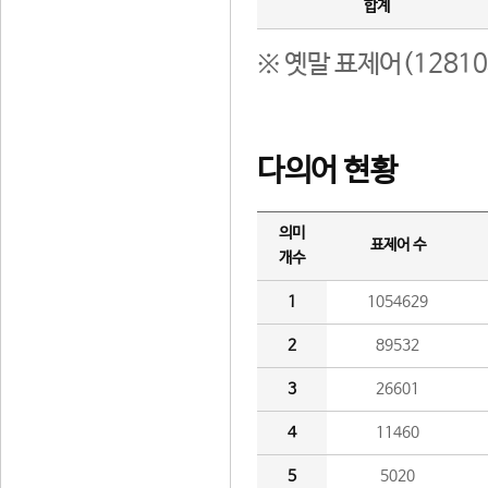
합계
※ 옛말 표제어(1281
다의어 현황
의미
표제어 수
개수
1
1054629
2
89532
3
26601
4
11460
5
5020