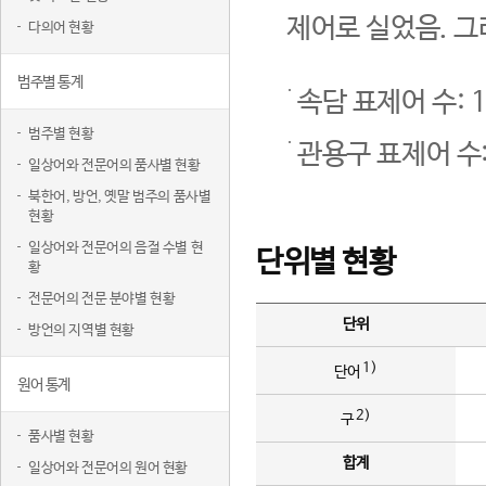
제어로 실었음. 그
다의어 현황
범주별 통계
속담 표제어 수: 1
범주별 현황
관용구 표제어 수:
일상어와 전문어의 품사별 현황
북한어, 방언, 옛말 범주의 품사별
현황
일상어와 전문어의 음절 수별 현
단위별 현황
황
전문어의 전문 분야별 현황
단위
방언의 지역별 현황
1)
단어
원어 통계
2)
구
품사별 현황
합계
일상어와 전문어의 원어 현황