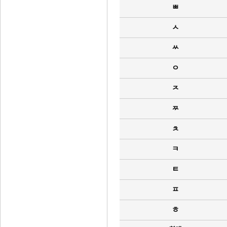
ㅃ
ㅅ
ㅆ
ㅇ
ㅈ
ㅉ
ㅊ
ㅋ
ㅌ
ㅍ
ㅎ