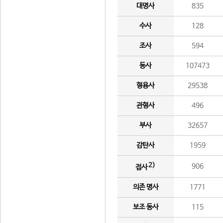
대명사
835
수사
128
조사
594
동사
107473
형용사
29538
관형사
496
부사
32657
감탄사
1959
2)
906
접사
의존 명사
1771
보조 동사
115