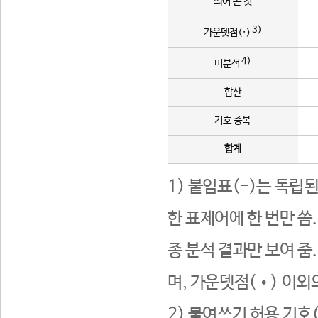
띄어 쓴 것
3)
가운뎃점(·)
4)
미분석
합산
기호 중복
합계
1) 붙임표(-)는 독립
한 표제어에 한 번만 씀
종 분석 결과만 보여 줌
며, 가운뎃점(•) 이외
2) 붙여쓰기 허용 기호