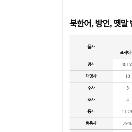
북한어, 방언, 옛말
품사
표제어
명사
4815
대명사
18
수사
3
조사
4
동사
1137
형용사
294