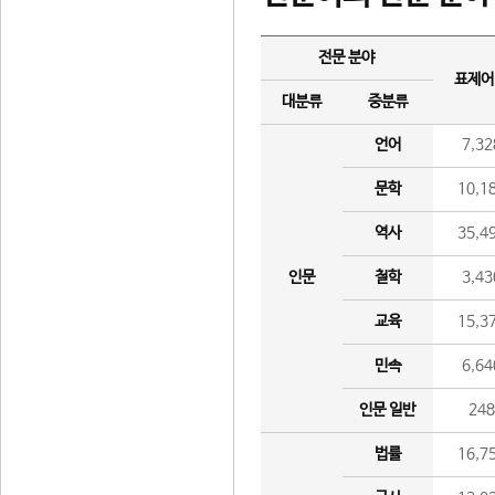
전문 분야
표제어
대분류
중분류
언어
7,32
문학
10,1
역사
35,4
인문
철학
3,43
교육
15,3
민속
6,64
인문 일반
24
법률
16,7