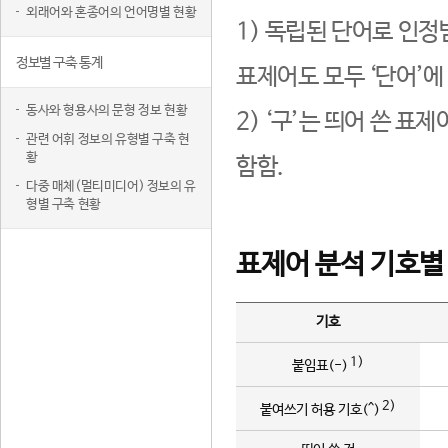
외래어와 혼종어의 언어명별 현황
1) 독립된 단어로 인정
정보별 구축 통계
표제어도 모두 ‘단어’에
동사와 형용사의 문형 정보 현황
2) ‘구’는 띄어 쓴 표
관련 어휘 정보의 유형별 구축 현
황
함함.
다중 매체(멀티미디어) 정보의 유
형별 구축 현황
표제어 분석 기호별
기호
1)
붙임표(-)
2)
붙여쓰기 허용 기호(^)