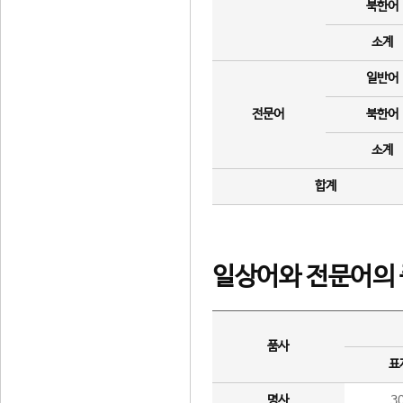
북한어
소계
일반어
전문어
북한어
소계
합계
일상어와 전문어의 
품사
표
명사
3