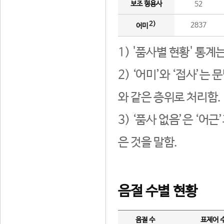
보조 형용사
52
2)
2837
어미
1) '품사별 현황' 통계
2) ‘어미’와 ‘접사’
와 같은 층위로 처리함.
3) ‘품사 없음’은 ‘어
은 것을 말함.
음절 수별 현황
음절 수
표제어 