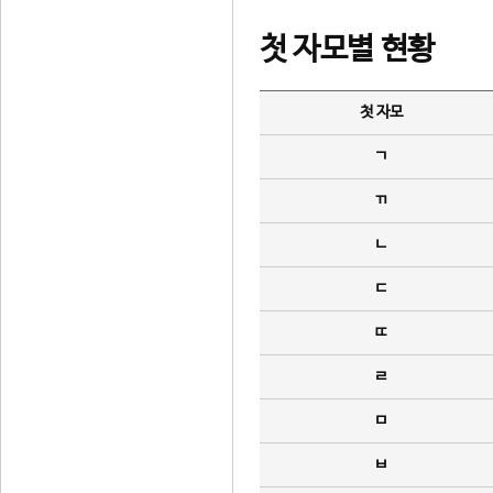
첫 자모별 현황
첫 자모
ㄱ
ㄲ
ㄴ
ㄷ
ㄸ
ㄹ
ㅁ
ㅂ