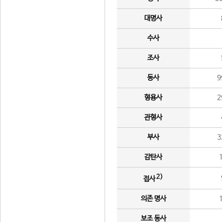
대명사
수사
조사
동사
9
형용사
2
관형사
부사
3
감탄사
2)
접사
의존 명사
보조 동사