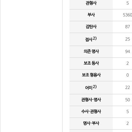
관형사
5
부사
536
감탄사
87
2)
25
접사
의존 명사
94
보조 동사
2
보조 형용사
0
2)
22
어미
관형사·명사
50
수사·관형사
5
명사·부사
2