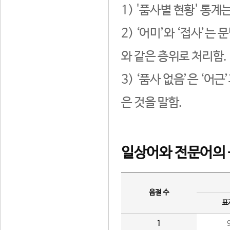
1) '품사별 현황' 통계
2) ‘어미’와 ‘접사’
와 같은 층위로 처리함.
3) ‘품사 없음’은 ‘어
은 것을 말함.
일상어와 전문어의 
음절 수
표
1