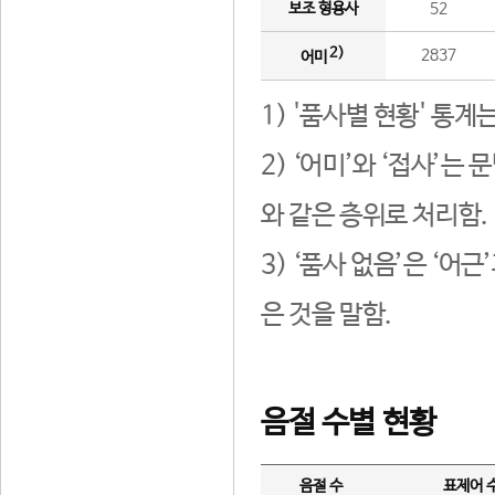
보조 형용사
52
2)
2837
어미
1) '품사별 현황' 통계
2) ‘어미’와 ‘접사’
와 같은 층위로 처리함.
3) ‘품사 없음’은 ‘어
은 것을 말함.
음절 수별 현황
음절 수
표제어 