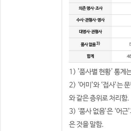
의존 명사·조사
수사·관형사·명사
대명사·관형사
3)
품사 없음
합계
4
1) '품사별 현황' 통계
2) ‘어미’와 ‘접사’
와 같은 층위로 처리함.
3) ‘품사 없음’은 ‘어
은 것을 말함.