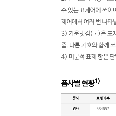
수 있는 표제어에 쓰이며
제어에서 여러 번 나타날
3) 가운뎃점(•)은 표
줌. 다른 기호와 함께 쓰
4) 미분석 표제 항은 
1)
품사별 현황
품사
표제어 수
명사
584657