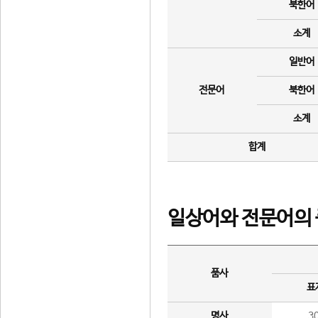
북한어
소계
일반어
전문어
북한어
소계
합계
일상어와 전문어의 
품사
표
명사
3