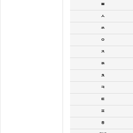
ㅃ
ㅅ
ㅆ
ㅇ
ㅈ
ㅉ
ㅊ
ㅋ
ㅌ
ㅍ
ㅎ