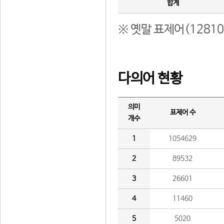
합계
※ 옛말 표제어(1281
다의어 현황
의미
표제어 수
개수
1
1054629
2
89532
3
26601
4
11460
5
5020