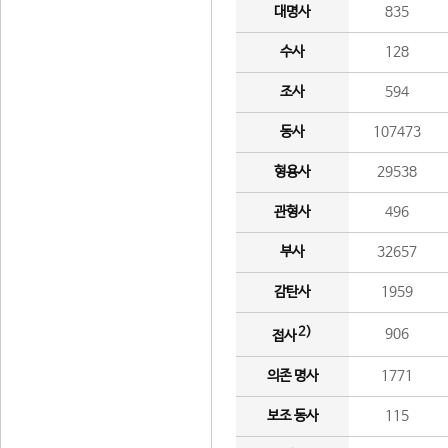
대명사
835
수사
128
조사
594
동사
107473
형용사
29538
관형사
496
부사
32657
감탄사
1959
2)
906
접사
의존 명사
1771
보조 동사
115