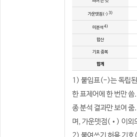
띄어 쓴 것
3)
가운뎃점(·)
4)
미분석
합산
기호 중복
합계
1) 붙임표(-)는 독립
한 표제어에 한 번만 씀
종 분석 결과만 보여 줌
며, 가운뎃점(•) 이외
2) 붙여쓰기 허용 기호