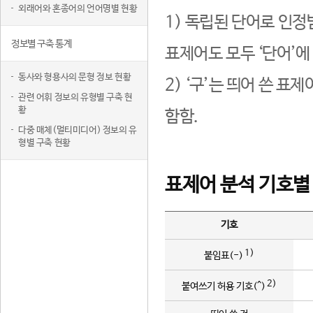
외래어와 혼종어의 언어명별 현황
1) 독립된 단어로 인정
정보별 구축 통계
표제어도 모두 ‘단어’에
동사와 형용사의 문형 정보 현황
2) ‘구’는 띄어 쓴 표
관련 어휘 정보의 유형별 구축 현
황
함함.
다중 매체(멀티미디어) 정보의 유
형별 구축 현황
표제어 분석 기호별
기호
1)
붙임표(-)
2)
붙여쓰기 허용 기호(^)