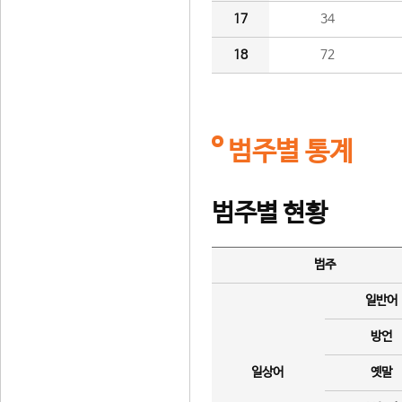
17
34
18
72
범주별 통계
범주별 현황
범주
일반어
방언
일상어
옛말