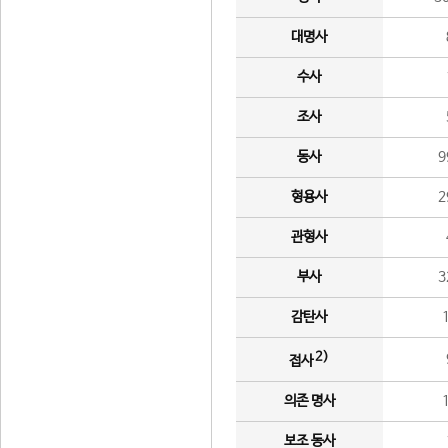
대명사
수사
조사
동사
9
형용사
2
관형사
부사
3
감탄사
2)
접사
의존 명사
보조 동사