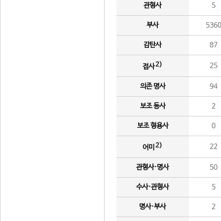
관형사
5
부사
536
감탄사
87
2)
25
접사
의존 명사
94
보조 동사
2
보조 형용사
0
2)
22
어미
관형사·명사
50
수사·관형사
5
명사·부사
2