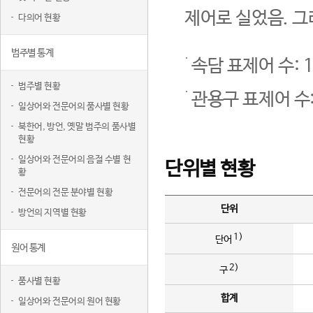
제어로 실었음. 그
다의어 현황
범주별 통계
속담 표제어 수: 1
범주별 현황
관용구 표제어 수:
일상어와 전문어의 품사별 현황
북한어, 방언, 옛말 범주의 품사별
현황
일상어와 전문어의 음절 수별 현
단위별 현황
황
전문어의 전문 분야별 현황
단위
방언의 지역별 현황
1)
단어
원어 통계
2)
구
품사별 현황
합계
일상어와 전문어의 원어 현황