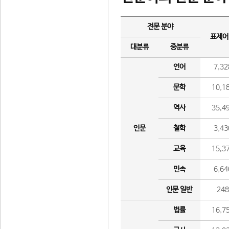
전문 분야
표제어
대분류
중분류
언어
7,32
문학
10,1
역사
35,4
인문
철학
3,43
교육
15,3
민속
6,64
인문 일반
24
법률
16,7