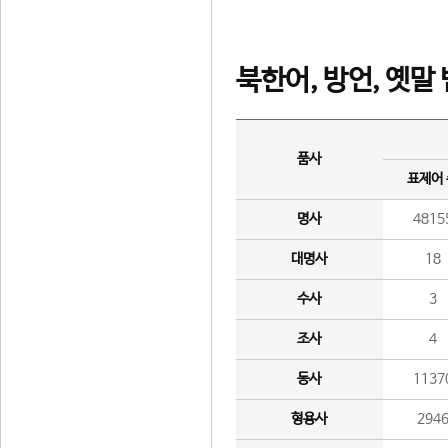
북한어, 방언, 옛말
품사
표제어
명사
4815
대명사
18
수사
3
조사
4
동사
1137
형용사
294