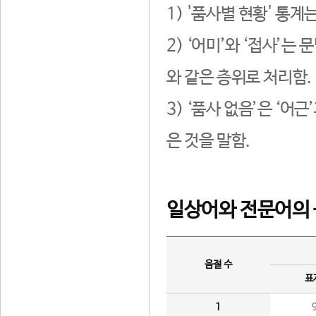
1) '품사별 현황' 통계
2) ‘어미’와 ‘접사’
와 같은 층위로 처리함.
3) ‘품사 없음’은 ‘어
은 것을 말함.
일상어와 전문어의 
음절 수
표
1