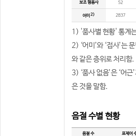
보조 형용사
52
2)
2837
어미
1) '품사별 현황' 통계
2) ‘어미’와 ‘접사’
와 같은 층위로 처리함.
3) ‘품사 없음’은 ‘어
은 것을 말함.
음절 수별 현황
음절 수
표제어 