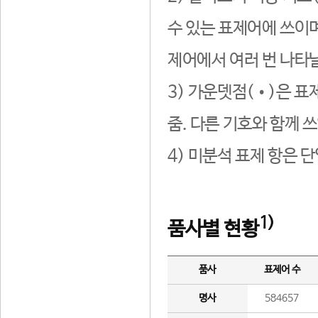
수 있는 표제어에 쓰이며
제어에서 여러 번 나타날
3) 가운뎃점(•)은 표
줌. 다른 기호와 함께 쓰
4) 미분석 표제 항은 
1)
품사별 현황
품사
표제어 수
명사
584657