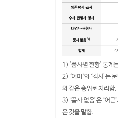
의존 명사·조사
수사·관형사·명사
대명사·관형사
3)
품사 없음
합계
4
1) '품사별 현황' 통계
2) ‘어미’와 ‘접사’
와 같은 층위로 처리함.
3) ‘품사 없음’은 ‘어
은 것을 말함.