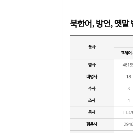
북한어, 방언, 옛말
품사
표제어
명사
4815
대명사
18
수사
3
조사
4
동사
1137
형용사
294