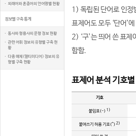
외래어와 혼종어의 언어명별 현황
1) 독립된 단어로 인정
정보별 구축 통계
표제어도 모두 ‘단어’에
동사와 형용사의 문형 정보 현황
2) ‘구’는 띄어 쓴 표
관련 어휘 정보의 유형별 구축 현
황
함함.
다중 매체(멀티미디어) 정보의 유
형별 구축 현황
표제어 분석 기호별
기호
1)
붙임표(-)
2)
붙여쓰기 허용 기호(^)