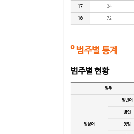
17
34
18
72
범주별 통계
범주별 현황
범주
일반어
방언
일상어
옛말