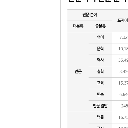
전문 분야
표제어
대분류
중분류
언어
7,32
문학
10,1
역사
35,4
인문
철학
3,43
교육
15,3
민속
6,64
인문 일반
24
법률
16,7