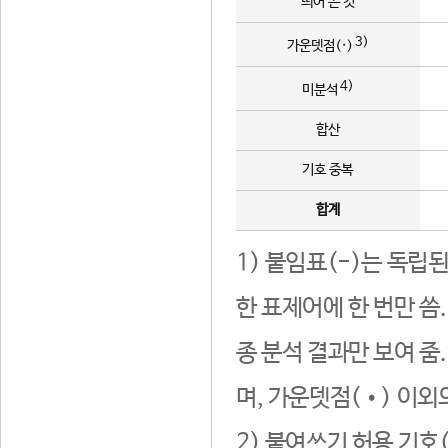
띄어 쓴 것
3)
가운뎃점(·)
4)
미분석
합산
기호 중복
합계
1) 붙임표(-)는 독립
한 표제어에 한 번만 씀
종 분석 결과만 보여 줌
며, 가운뎃점(•) 이외
2) 붙여쓰기 허용 기호