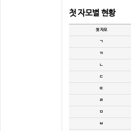
첫 자모별 현황
첫 자모
ㄱ
ㄲ
ㄴ
ㄷ
ㄸ
ㄹ
ㅁ
ㅂ