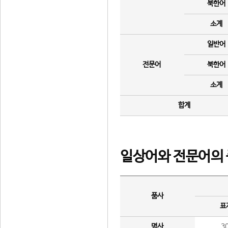
북한어
소계
일반어
전문어
북한어
소계
합계
일상어와 전문어의 
품사
표
명사
3