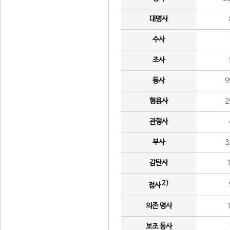
대명사
수사
조사
동사
9
형용사
2
관형사
부사
3
감탄사
2)
접사
의존 명사
보조 동사