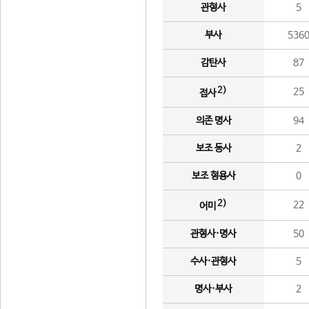
관형사
5
부사
536
감탄사
87
2)
25
접사
의존 명사
94
보조 동사
2
보조 형용사
0
2)
22
어미
관형사·명사
50
수사·관형사
5
명사·부사
2