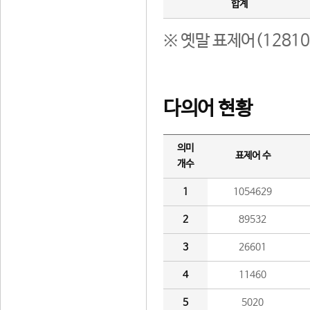
합계
※ 옛말 표제어(1281
다의어 현황
의미
표제어 수
개수
1
1054629
2
89532
3
26601
4
11460
5
5020