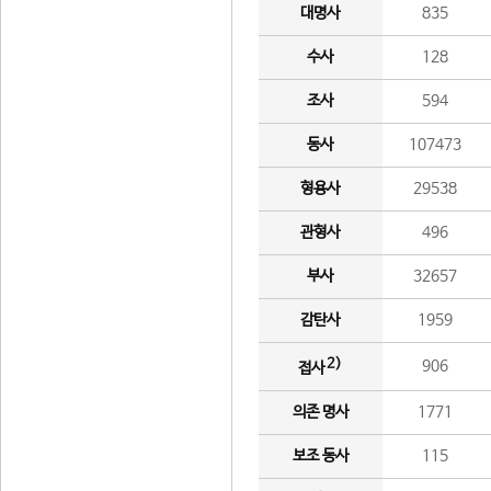
대명사
835
수사
128
조사
594
동사
107473
형용사
29538
관형사
496
부사
32657
감탄사
1959
2)
906
접사
의존 명사
1771
보조 동사
115