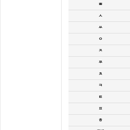
ㅃ
ㅅ
ㅆ
ㅇ
ㅈ
ㅉ
ㅊ
ㅋ
ㅌ
ㅍ
ㅎ