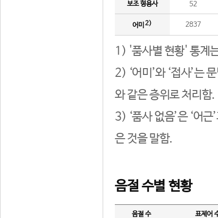
보조 형용사
52
2)
2837
어미
1) '품사별 현황' 통계
2) ‘어미’와 ‘접사’
와 같은 층위로 처리함.
3) ‘품사 없음’은 ‘어
은 것을 말함.
음절 수별 현황
음절 수
표제어 