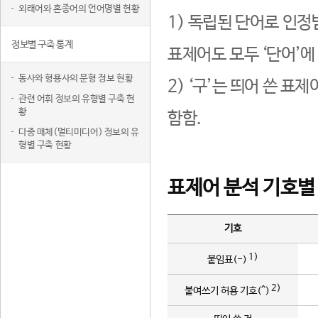
외래어와 혼종어의 언어명별 현황
1) 독립된 단어로 인정
정보별 구축 통계
표제어도 모두 ‘단어’에
동사와 형용사의 문형 정보 현황
2) ‘구’는 띄어 쓴 표
관련 어휘 정보의 유형별 구축 현
황
함함.
다중 매체(멀티미디어) 정보의 유
형별 구축 현황
표제어 분석 기호별
기호
1)
붙임표(-)
2)
붙여쓰기 허용 기호(^)