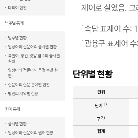
제어로 실었음. 그
다의어 현황
범주별 통계
속담 표제어 수: 1
범주별 현황
관용구 표제어 수:
일상어와 전문어의 품사별 현황
북한어, 방언, 옛말 범주의 품사별
현황
일상어와 전문어의 음절 수별 현
단위별 현황
황
전문어의 전문 분야별 현황
단위
방언의 지역별 현황
1)
단어
원어 통계
2)
구
품사별 현황
합계
일상어와 전문어의 원어 현황