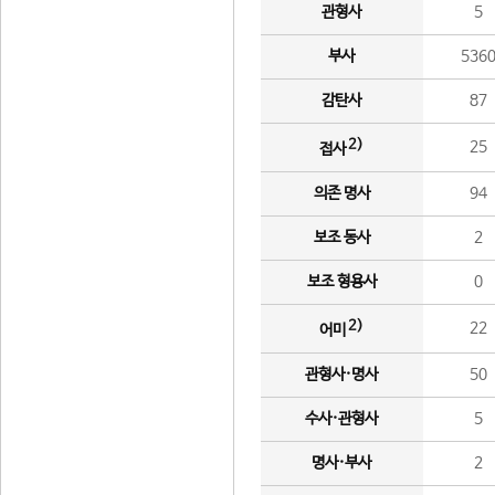
관형사
5
부사
536
감탄사
87
2)
25
접사
의존 명사
94
보조 동사
2
보조 형용사
0
2)
22
어미
관형사·명사
50
수사·관형사
5
명사·부사
2