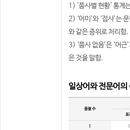
1) '품사별 현황' 통계
2) ‘어미’와 ‘접사’
와 같은 층위로 처리함.
3) ‘품사 없음’은 ‘어
은 것을 말함.
일상어와 전문어의 
음절 수
표
1