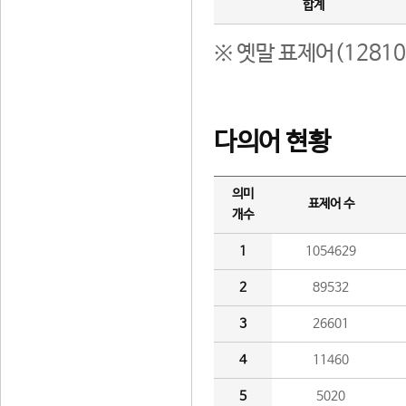
합계
※ 옛말 표제어(1281
다의어 현황
의미
표제어 수
개수
1
1054629
2
89532
3
26601
4
11460
5
5020