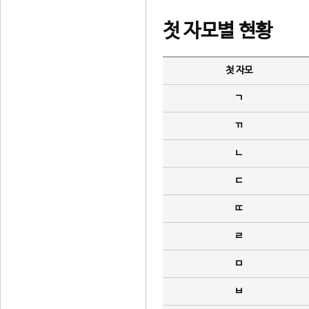
첫 자모별 현황
첫 자모
ㄱ
ㄲ
ㄴ
ㄷ
ㄸ
ㄹ
ㅁ
ㅂ