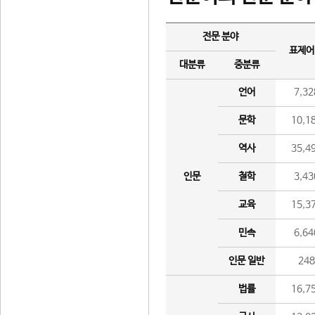
전문 분야
표제어
대분류
중분류
언어
7,32
문학
10,1
역사
35,4
인문
철학
3,43
교육
15,3
민속
6,64
인문 일반
24
법률
16,7