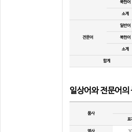
북한어
소계
일반어
전문어
북한어
소계
합계
일상어와 전문어의 
품사
표
명사
3