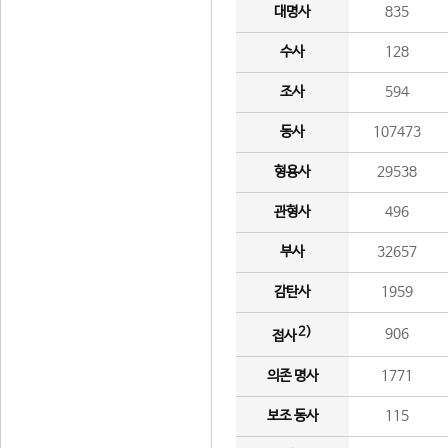
대명사
835
수사
128
조사
594
동사
107473
형용사
29538
관형사
496
부사
32657
감탄사
1959
2)
906
접사
의존 명사
1771
보조 동사
115