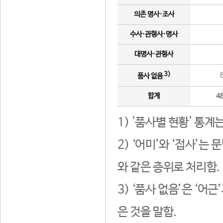
의존 명사·조사
수사·관형사·명사
대명사·관형사
3)
품사 없음
합계
4
1) '품사별 현황' 통계
2) ‘어미’와 ‘접사’
와 같은 층위로 처리함.
3) ‘품사 없음’은 ‘어
은 것을 말함.