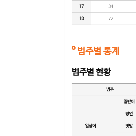
17
34
18
72
범주별 통계
범주별 현황
범주
일반어
방언
일상어
옛말