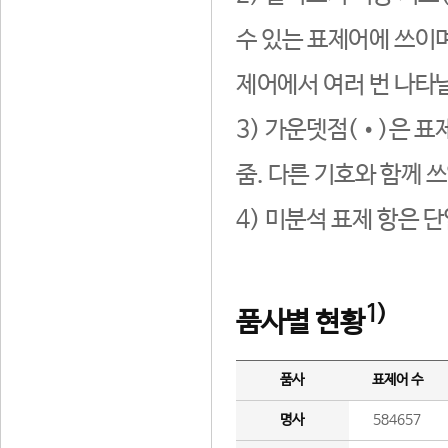
수 있는 표제어에 쓰이며
제어에서 여러 번 나타날
3) 가운뎃점(•)은 표
줌. 다른 기호와 함께 쓰
4) 미분석 표제 항은 
1)
품사별 현황
품사
표제어 수
명사
584657