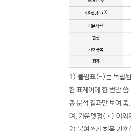
띄어 쓴 것
3)
가운뎃점(·)
4)
미분석
합산
기호 중복
합계
1) 붙임표(-)는 독립
한 표제어에 한 번만 씀
종 분석 결과만 보여 줌
며, 가운뎃점(•) 이외
2) 붙여쓰기 허용 기호