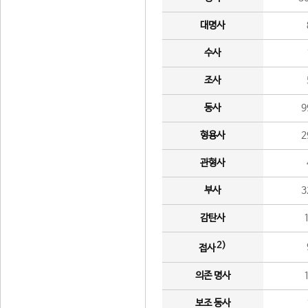
대명사
수사
조사
동사
9
형용사
2
관형사
부사
3
감탄사
2)
접사
의존 명사
보조 동사