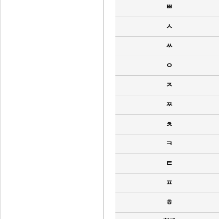
ㅃ
ㅅ
ㅆ
ㅇ
ㅈ
ㅉ
ㅊ
ㅋ
ㅌ
ㅍ
ㅎ