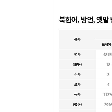
북한어, 방언, 옛말
품사
표제어
명사
4815
대명사
18
수사
3
조사
4
동사
1137
형용사
294