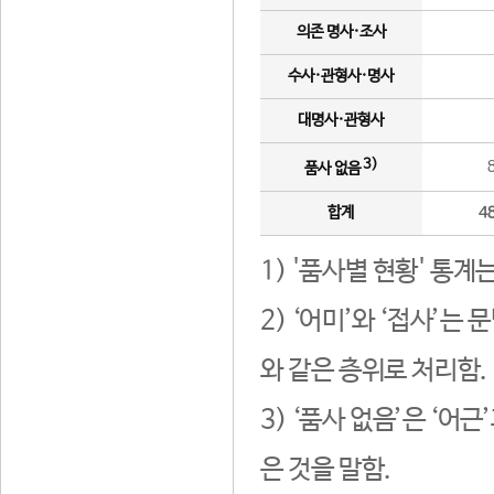
의존 명사·조사
수사·관형사·명사
대명사·관형사
3)
품사 없음
합계
4
1) '품사별 현황' 통계
2) ‘어미’와 ‘접사’
와 같은 층위로 처리함.
3) ‘품사 없음’은 ‘어
은 것을 말함.