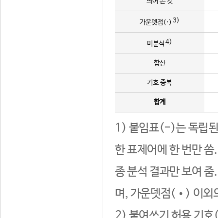
띄어 쓴 것
3)
가운뎃점(·)
4)
미분석
합산
기호 중복
합계
1) 붙임표(-)는 독립
한 표제어에 한 번만 씀
종 분석 결과만 보여 줌
며, 가운뎃점(•) 이외
2) 붙여쓰기 허용 기호