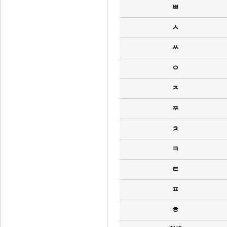
ㅃ
ㅅ
ㅆ
ㅇ
ㅈ
ㅉ
ㅊ
ㅋ
ㅌ
ㅍ
ㅎ