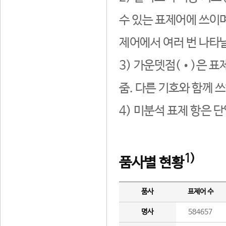
수 있는 표제어에 쓰이며
제어에서 여러 번 나타날
3) 가운뎃점(•)은 표
줌. 다른 기호와 함께 쓰
4) 미분석 표제 항은 
1)
품사별 현황
품사
표제어 수
명사
584657