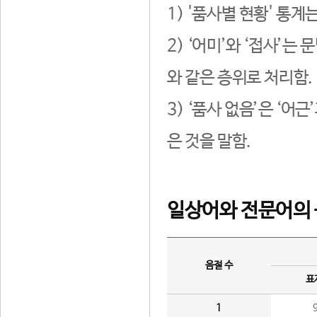
1) '품사별 현황' 통계
2) ‘어미’와 ‘접사’
와 같은 층위로 처리함.
3) ‘품사 없음’은 ‘어
은 것을 말함.
일상어와 전문어의 
음절 수
표
1