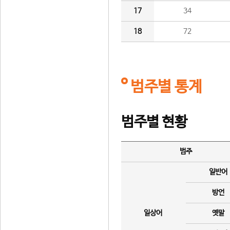
17
34
18
72
범주별 통계
범주별 현황
범주
일반어
방언
일상어
옛말