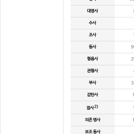
대명사
수사
조사
동사
9
형용사
2
관형사
부사
3
감탄사
2)
접사
의존 명사
보조 동사