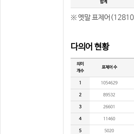
합계
※ 옛말 표제어(1281
다의어 현황
의미
표제어 수
개수
1
1054629
2
89532
3
26601
4
11460
5
5020