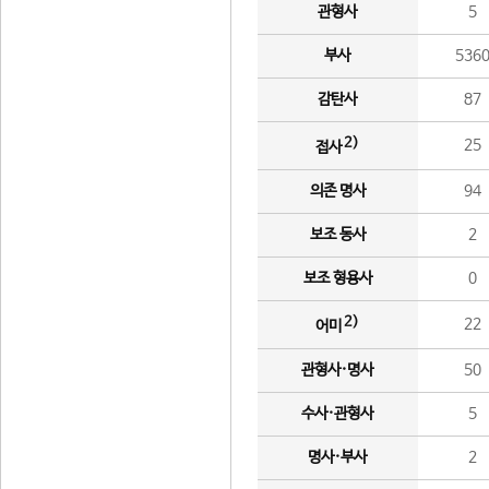
관형사
5
부사
536
감탄사
87
2)
25
접사
의존 명사
94
보조 동사
2
보조 형용사
0
2)
22
어미
관형사·명사
50
수사·관형사
5
명사·부사
2