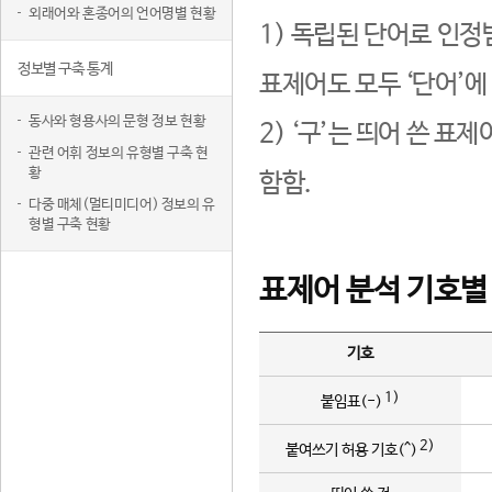
외래어와 혼종어의 언어명별 현황
1) 독립된 단어로 인정
정보별 구축 통계
표제어도 모두 ‘단어’에
동사와 형용사의 문형 정보 현황
2) ‘구’는 띄어 쓴 표
관련 어휘 정보의 유형별 구축 현
황
함함.
다중 매체(멀티미디어) 정보의 유
형별 구축 현황
표제어 분석 기호별
기호
1)
붙임표(-)
2)
붙여쓰기 허용 기호(^)