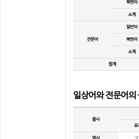
북한어
소계
일반어
전문어
북한어
소계
합계
일상어와 전문어의 
품사
표
명사
3