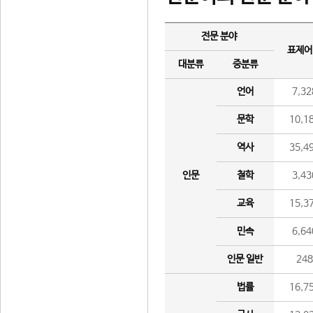
전문 분야
표제어
대분류
중분류
언어
7,32
문학
10,1
역사
35,4
인문
철학
3,43
교육
15,3
민속
6,64
인문 일반
24
법률
16,7