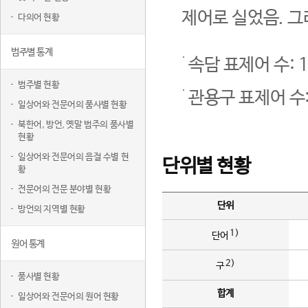
제어로 실었음. 그
다의어 현황
범주별 통계
속담 표제어 수: 1
범주별 현황
관용구 표제어 수:
일상어와 전문어의 품사별 현황
북한어, 방언, 옛말 범주의 품사별
현황
일상어와 전문어의 음절 수별 현
단위별 현황
황
전문어의 전문 분야별 현황
단위
방언의 지역별 현황
1)
단어
원어 통계
2)
구
품사별 현황
합계
일상어와 전문어의 원어 현황