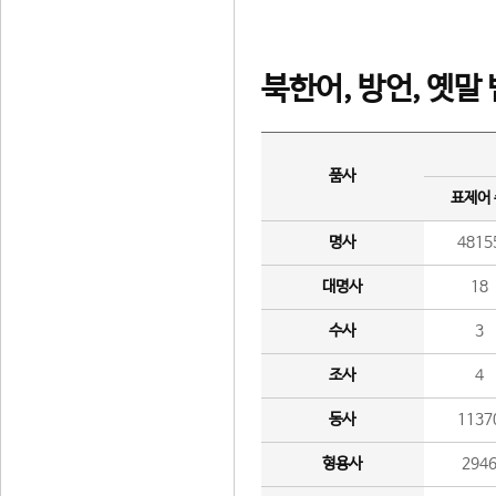
북한어, 방언, 옛말
품사
표제어
명사
4815
대명사
18
수사
3
조사
4
동사
1137
형용사
294