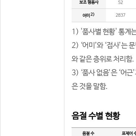
보조 형용사
52
2)
2837
어미
1) '품사별 현황' 통계
2) ‘어미’와 ‘접사’
와 같은 층위로 처리함.
3) ‘품사 없음’은 ‘어
은 것을 말함.
음절 수별 현황
음절 수
표제어 