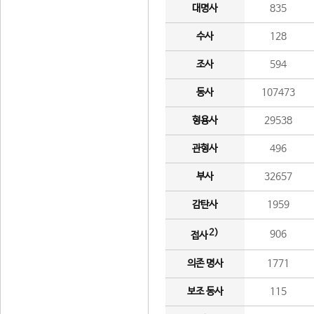
대명사
835
수사
128
조사
594
동사
107473
형용사
29538
관형사
496
부사
32657
감탄사
1959
2)
906
접사
의존 명사
1771
보조 동사
115