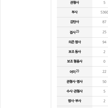
관형사
5
부사
536
감탄사
87
2)
25
접사
의존 명사
94
보조 동사
2
보조 형용사
0
2)
22
어미
관형사·명사
50
수사·관형사
5
명사·부사
2