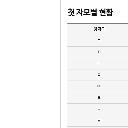
첫 자모별 현황
첫 자모
ㄱ
ㄲ
ㄴ
ㄷ
ㄸ
ㄹ
ㅁ
ㅂ