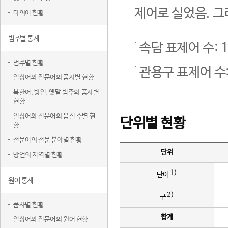
제어로 실었음. 그
다의어 현황
범주별 통계
속담 표제어 수: 1
범주별 현황
관용구 표제어 수:
일상어와 전문어의 품사별 현황
북한어, 방언, 옛말 범주의 품사별
현황
일상어와 전문어의 음절 수별 현
단위별 현황
황
전문어의 전문 분야별 현황
단위
방언의 지역별 현황
1)
단어
원어 통계
2)
구
품사별 현황
합계
일상어와 전문어의 원어 현황