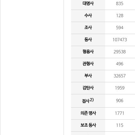
대명사
835
수사
128
조사
594
동사
107473
형용사
29538
관형사
496
부사
32657
감탄사
1959
2)
906
접사
의존 명사
1771
보조 동사
115