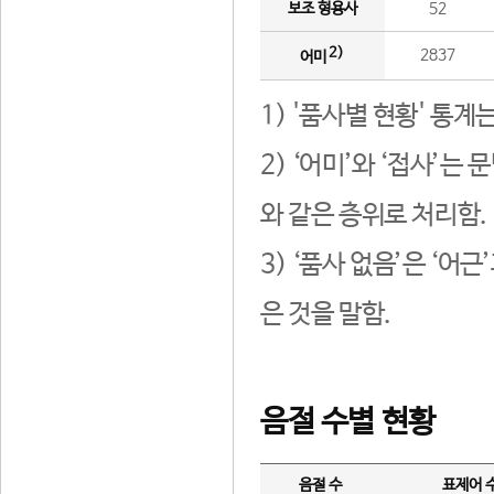
보조 형용사
52
2)
2837
어미
1) '품사별 현황' 통계
2) ‘어미’와 ‘접사’
와 같은 층위로 처리함.
3) ‘품사 없음’은 ‘어
은 것을 말함.
음절 수별 현황
음절 수
표제어 