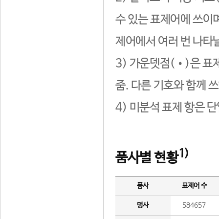
수 있는 표제어에 쓰이며
제어에서 여러 번 나타날
3) 가운뎃점(•)은 표
줌. 다른 기호와 함께 쓰
4) 미분석 표제 항은 
1)
품사별 현황
품사
표제어 수
명사
584657