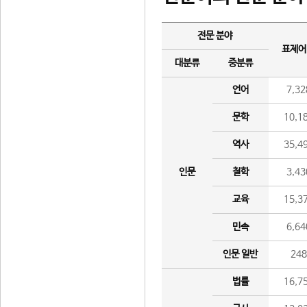
전문 분야
표제어
대분류
중분류
언어
7,32
문학
10,1
역사
35,4
인문
철학
3,43
교육
15,3
민속
6,64
인문 일반
24
법률
16,7