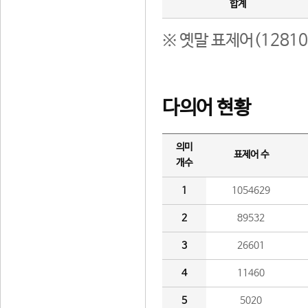
합계
※ 옛말 표제어(1281
다의어 현황
의미
표제어 수
개수
1
1054629
2
89532
3
26601
4
11460
5
5020