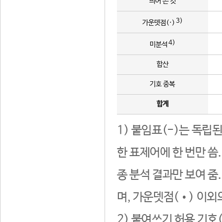
띄어 쓴 것
3)
가운뎃점(·)
4)
미분석
합산
기호 중복
합계
1) 붙임표(-)는 독립
한 표제어에 한 번만 씀
종 분석 결과만 보여 줌
며, 가운뎃점(•) 이외
2) 붙여쓰기 허용 기호