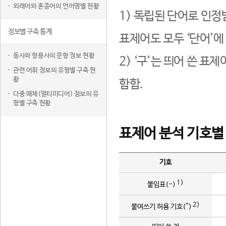
외래어와 혼종어의 언어명별 현황
1) 독립된 단어로 인정
정보별 구축 통계
표제어도 모두 ‘단어’에
동사와 형용사의 문형 정보 현황
2) ‘구’는 띄어 쓴 표
관련 어휘 정보의 유형별 구축 현
황
함함.
다중 매체(멀티미디어) 정보의 유
형별 구축 현황
표제어 분석 기호별
기호
1)
붙임표(-)
2)
붙여쓰기 허용 기호(^)