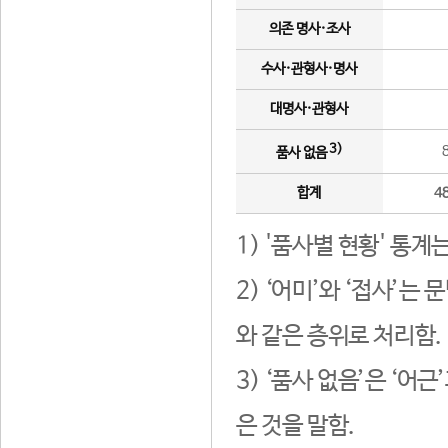
의존 명사·조사
수사·관형사·명사
대명사·관형사
3)
품사 없음
합계
4
1) '품사별 현황' 통계
2) ‘어미’와 ‘접사’
와 같은 층위로 처리함.
3) ‘품사 없음’은 ‘어
은 것을 말함.