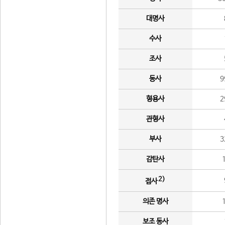
대명사
수사
조사
동사
9
형용사
2
관형사
부사
3
감탄사
2)
접사
의존 명사
보조 동사