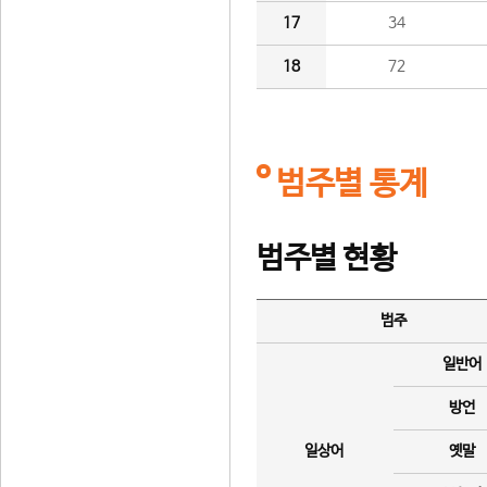
17
34
18
72
범주별 통계
범주별 현황
범주
일반어
방언
일상어
옛말