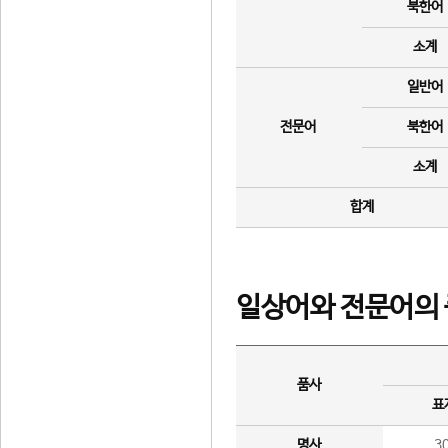
북한어
소계
일반어
전문어
북한어
소계
합계
일상어와 전문어의 
품사
표
명사
3