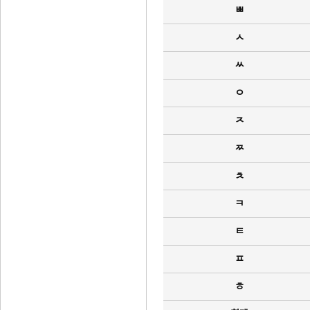
ㅃ
ㅅ
ㅆ
ㅇ
ㅈ
ㅉ
ㅊ
ㅋ
ㅌ
ㅍ
ㅎ