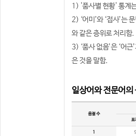
1) '품사별 현황' 통계
2) ‘어미’와 ‘접사’
와 같은 층위로 처리함.
3) ‘품사 없음’은 ‘어
은 것을 말함.
일상어와 전문어의 
음절 수
표
1