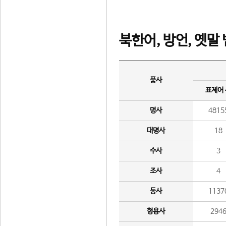
북한어, 방언, 옛말
품사
표제어
명사
4815
대명사
18
수사
3
조사
4
동사
1137
형용사
294