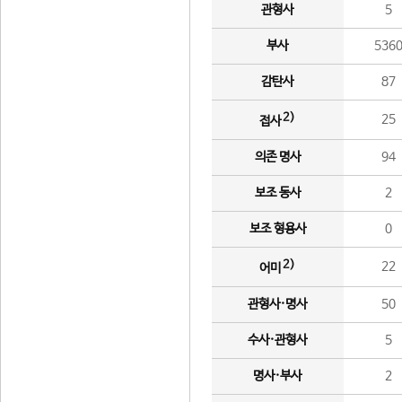
관형사
5
부사
536
감탄사
87
2)
25
접사
의존 명사
94
보조 동사
2
보조 형용사
0
2)
22
어미
관형사·명사
50
수사·관형사
5
명사·부사
2