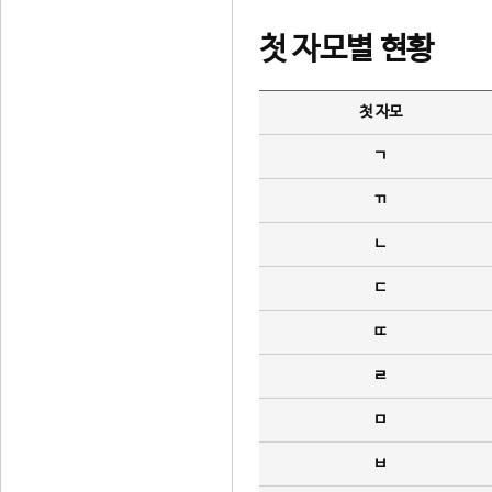
첫 자모별 현황
첫 자모
ㄱ
ㄲ
ㄴ
ㄷ
ㄸ
ㄹ
ㅁ
ㅂ