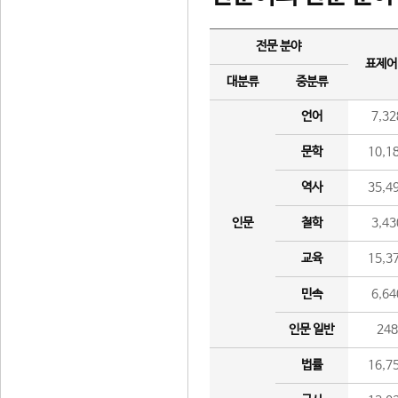
전문 분야
표제어
대분류
중분류
언어
7,32
문학
10,1
역사
35,4
인문
철학
3,43
교육
15,3
민속
6,64
인문 일반
24
법률
16,7