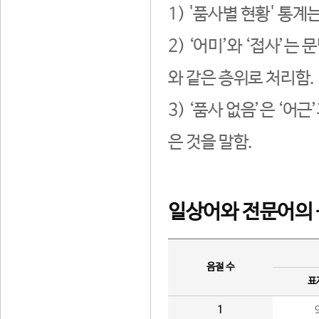
1) '품사별 현황' 통계
2) ‘어미’와 ‘접사’
와 같은 층위로 처리함.
3) ‘품사 없음’은 ‘어
은 것을 말함.
일상어와 전문어의 
음절 수
표
1