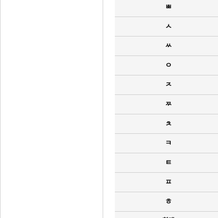
ㅃ
ㅅ
ㅆ
ㅇ
ㅈ
ㅉ
ㅊ
ㅋ
ㅌ
ㅍ
ㅎ