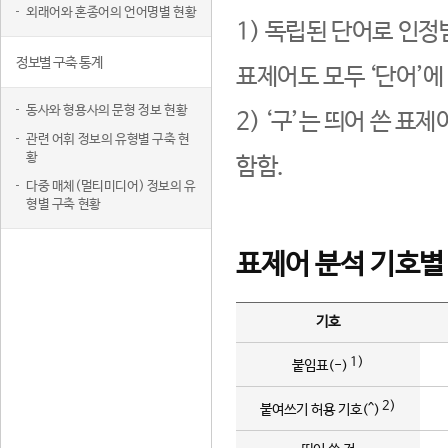
외래어와 혼종어의 언어명별 현황
1) 독립된 단어로 인정
정보별 구축 통계
표제어도 모두 ‘단어’에
동사와 형용사의 문형 정보 현황
2) ‘구’는 띄어 쓴 표
관련 어휘 정보의 유형별 구축 현
황
함함.
다중 매체(멀티미디어) 정보의 유
형별 구축 현황
표제어 분석 기호별
기호
1)
붙임표(-)
2)
붙여쓰기 허용 기호(^)