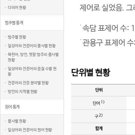
제어로 실었음. 그
다의어 현황
범주별 통계
속담 표제어 수: 1
범주별 현황
관용구 표제어 수:
일상어와 전문어의 품사별 현황
북한어, 방언, 옛말 범주의 품사별
현황
일상어와 전문어의 음절 수별 현
단위별 현황
황
전문어의 전문 분야별 현황
단위
방언의 지역별 현황
1)
단어
원어 통계
2)
구
품사별 현황
합계
일상어와 전문어의 원어 현황