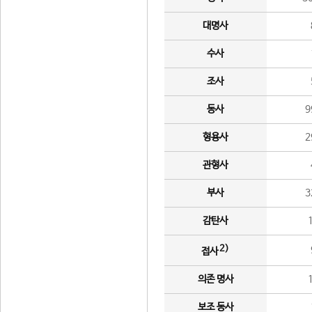
대명사
수사
조사
동사
9
형용사
2
관형사
부사
3
감탄사
2)
접사
의존 명사
보조 동사