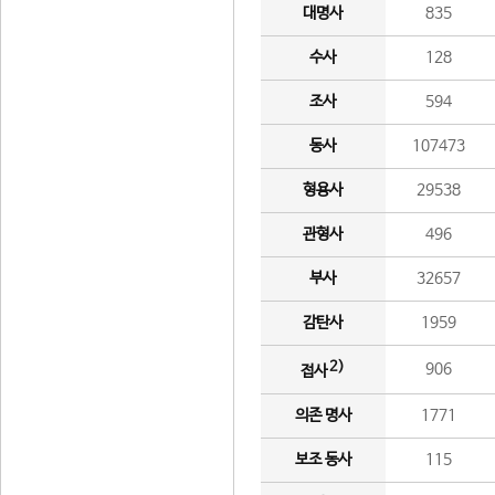
대명사
835
수사
128
조사
594
동사
107473
형용사
29538
관형사
496
부사
32657
감탄사
1959
2)
906
접사
의존 명사
1771
보조 동사
115