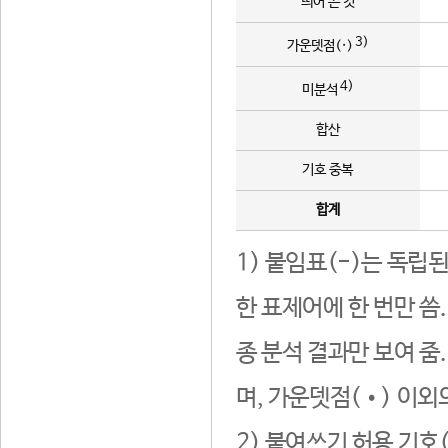
띄어 쓴 것
3)
가운뎃점(·)
4)
미분석
합산
기호 중복
합계
1) 붙임표(-)는 독립
한 표제어에 한 번만 씀
종 분석 결과만 보여 줌
며, 가운뎃점(•) 이외
2) 붙여쓰기 허용 기호