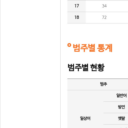
17
34
18
72
범주별 통계
범주별 현황
범주
일반어
방언
일상어
옛말