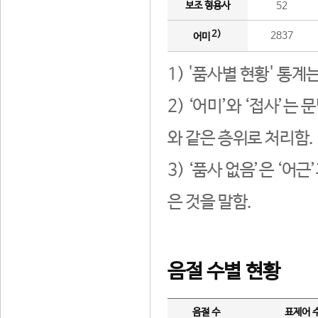
보조 형용사
52
2)
2837
어미
1) '품사별 현황' 통계
2) ‘어미’와 ‘접사’
와 같은 층위로 처리함.
3) ‘품사 없음’은 ‘어
은 것을 말함.
음절 수별 현황
음절 수
표제어 