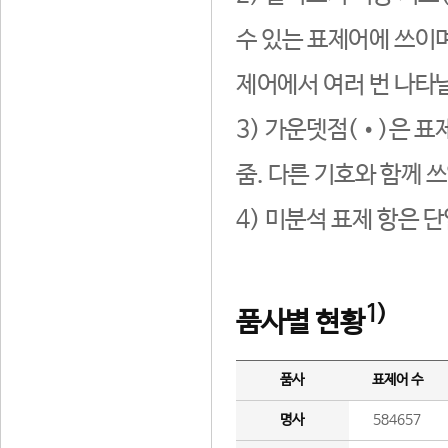
수 있는 표제어에 쓰이며
제어에서 여러 번 나타날
3) 가운뎃점(•)은 표
줌. 다른 기호와 함께 쓰
4) 미분석 표제 항은 
1)
품사별 현황
품사
표제어 수
명사
584657