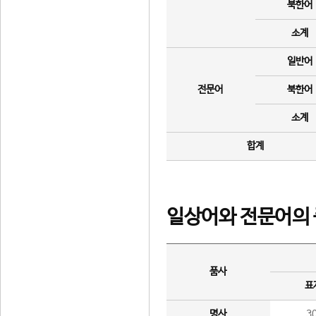
북한어
소계
일반어
전문어
북한어
소계
합계
일상어와 전문어의 
품사
표
명사
3