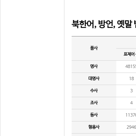
북한어, 방언, 옛말
품사
표제어
명사
4815
대명사
18
수사
3
조사
4
동사
1137
형용사
294