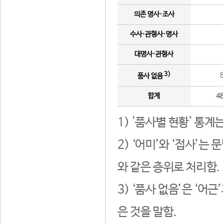
의존 명사·조사
수사·관형사·명사
대명사·관형사
3)
품사 없음
합계
4
1) '품사별 현황' 통계
2) ‘어미’와 ‘접사’
와 같은 층위로 처리함.
3) ‘품사 없음’은 ‘어
은 것을 말함.