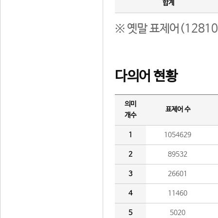
합계
※ 옛말 표제어(1281
다의어 현황
의미
표제어 수
개수
1
1054629
2
89532
3
26601
4
11460
5
5020