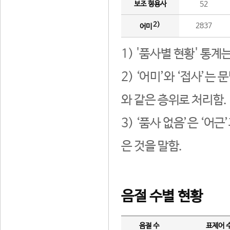
보조 형용사
52
2)
2837
어미
1) '품사별 현황' 통계
2) ‘어미’와 ‘접사’
와 같은 층위로 처리함.
3) ‘품사 없음’은 ‘어
은 것을 말함.
음절 수별 현황
음절 수
표제어 