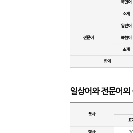
북한어
소계
일반어
전문어
북한어
소계
합계
일상어와 전문어의 
품사
표
명사
3