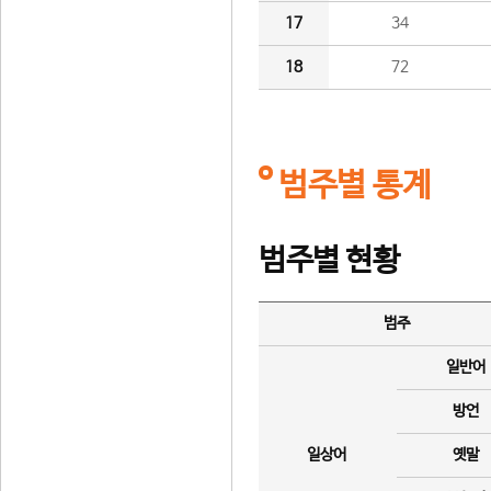
17
34
18
72
범주별 통계
범주별 현황
범주
일반어
방언
일상어
옛말