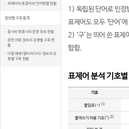
외래어와 혼종어의 언어명별 현황
1) 독립된 단어로 인정
정보별 구축 통계
표제어도 모두 ‘단어’에
동사와 형용사의 문형 정보 현황
2) ‘구’는 띄어 쓴 표
관련 어휘 정보의 유형별 구축 현
황
함함.
다중 매체(멀티미디어) 정보의 유
형별 구축 현황
표제어 분석 기호별
기호
1)
붙임표(-)
2)
붙여쓰기 허용 기호(^)