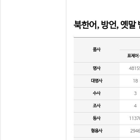
북한어, 방언, 옛말
품사
표제어
명사
4815
대명사
18
수사
3
조사
4
동사
1137
형용사
294