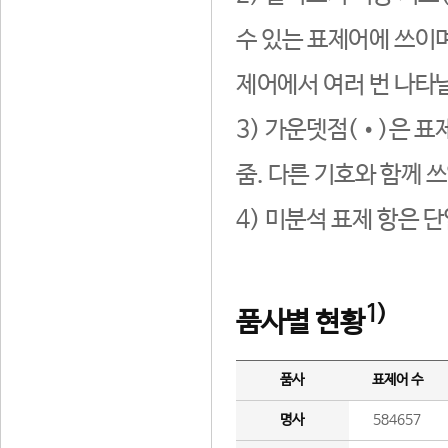
수 있는 표제어에 쓰이며
제어에서 여러 번 나타날
3) 가운뎃점(•)은 표
줌. 다른 기호와 함께 쓰
4) 미분석 표제 항은 
1)
품사별 현황
품사
표제어 수
명사
584657