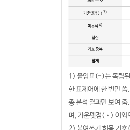
띄어 쓴 것
3)
가운뎃점(·)
4)
미분석
합산
기호 중복
합계
1) 붙임표(-)는 독립
한 표제어에 한 번만 씀
종 분석 결과만 보여 줌
며, 가운뎃점(•) 이외
2) 붙여쓰기 허용 기호