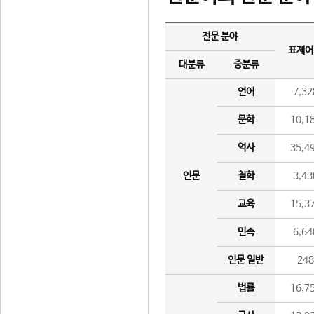
전문 분야
표제어
대분류
중분류
언어
7,32
문학
10,1
역사
35,4
인문
철학
3,43
교육
15,3
민속
6,64
인문 일반
24
법률
16,7