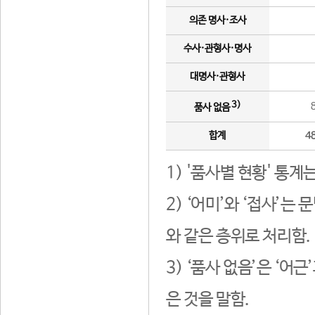
의존 명사·조사
수사·관형사·명사
대명사·관형사
3)
품사 없음
합계
4
1) '품사별 현황' 통계
2) ‘어미’와 ‘접사’
와 같은 층위로 처리함.
3) ‘품사 없음’은 ‘어
은 것을 말함.