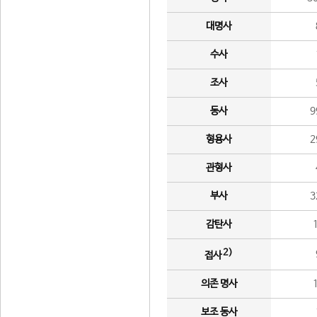
대명사
수사
조사
동사
9
형용사
2
관형사
부사
3
감탄사
2)
접사
의존 명사
보조 동사