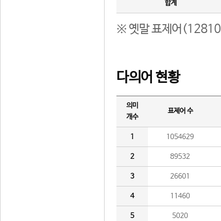
합계
※ 옛말 표제어(1281
다의어 현황
의미
표제어 수
개수
1
1054629
2
89532
3
26601
4
11460
5
5020