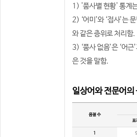
1) '품사별 현황' 통계
2) ‘어미’와 ‘접사’
와 같은 층위로 처리함.
3) ‘품사 없음’은 ‘어
은 것을 말함.
일상어와 전문어의 
음절 수
표
1