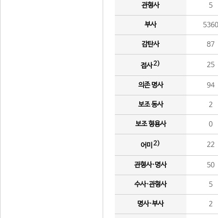
관형사
5
부사
536
감탄사
87
2)
25
접사
의존 명사
94
보조 동사
2
보조 형용사
0
2)
22
어미
관형사·명사
50
수사·관형사
5
명사·부사
2