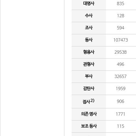
대명사
835
수사
128
조사
594
동사
107473
형용사
29538
관형사
496
부사
32657
감탄사
1959
2)
906
접사
의존 명사
1771
보조 동사
115