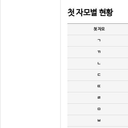
첫 자모별 현황
첫 자모
ㄱ
ㄲ
ㄴ
ㄷ
ㄸ
ㄹ
ㅁ
ㅂ