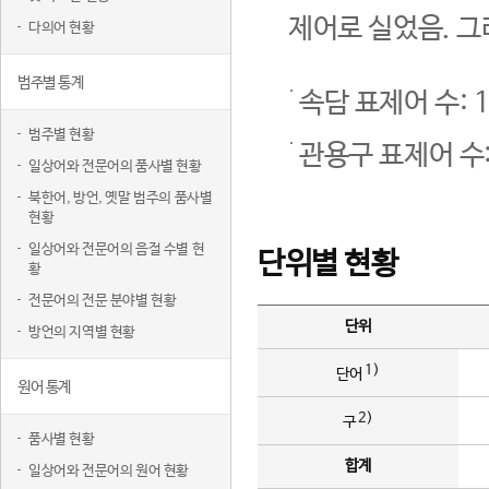
제어로 실었음. 그
다의어 현황
범주별 통계
속담 표제어 수: 1
범주별 현황
관용구 표제어 수:
일상어와 전문어의 품사별 현황
북한어, 방언, 옛말 범주의 품사별
현황
일상어와 전문어의 음절 수별 현
단위별 현황
황
전문어의 전문 분야별 현황
단위
방언의 지역별 현황
1)
단어
원어 통계
2)
구
품사별 현황
합계
일상어와 전문어의 원어 현황