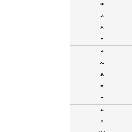
ㅃ
ㅅ
ㅆ
ㅇ
ㅈ
ㅉ
ㅊ
ㅋ
ㅌ
ㅍ
ㅎ