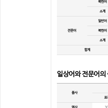
북한어
소계
일반어
전문어
북한어
소계
합계
일상어와 전문어의 
품사
표
명사
3