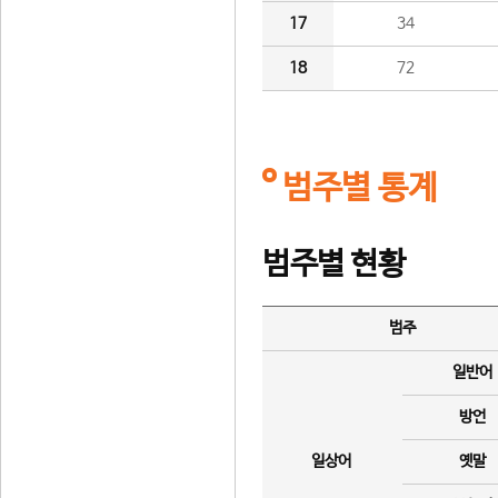
17
34
18
72
범주별 통계
범주별 현황
범주
일반어
방언
일상어
옛말