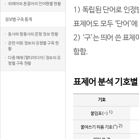
외래어와 혼종어의 언어명별 현황
1) 독립된 단어로 인정
정보별 구축 통계
표제어도 모두 ‘단어’에
동사와 형용사의 문형 정보 현황
2) ‘구’는 띄어 쓴 표
관련 어휘 정보의 유형별 구축 현
황
함함.
다중 매체(멀티미디어) 정보의 유
형별 구축 현황
표제어 분석 기호별
기호
1)
붙임표(-)
2)
붙여쓰기 허용 기호(^)