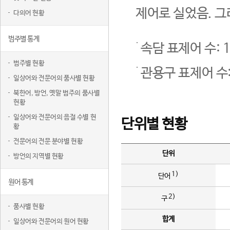
제어로 실었음. 그
다의어 현황
범주별 통계
속담 표제어 수: 1
범주별 현황
관용구 표제어 수:
일상어와 전문어의 품사별 현황
북한어, 방언, 옛말 범주의 품사별
현황
일상어와 전문어의 음절 수별 현
단위별 현황
황
전문어의 전문 분야별 현황
단위
방언의 지역별 현황
1)
단어
원어 통계
2)
구
품사별 현황
합계
일상어와 전문어의 원어 현황