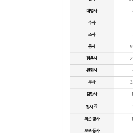
대명사
수사
조사
동사
9
형용사
2
관형사
부사
3
감탄사
2)
접사
의존 명사
보조 동사