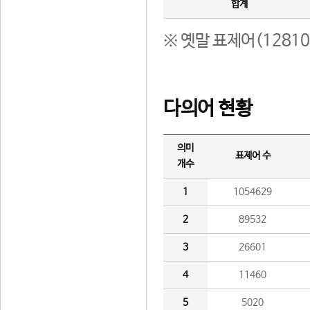
합계
※ 옛말 표제어(1281
다의어 현황
의미
표제어 수
개수
1
1054629
2
89532
3
26601
4
11460
5
5020