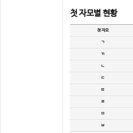
첫 자모별 현황
첫 자모
ㄱ
ㄲ
ㄴ
ㄷ
ㄸ
ㄹ
ㅁ
ㅂ