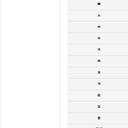
ㅃ
ㅅ
ㅆ
ㅇ
ㅈ
ㅉ
ㅊ
ㅋ
ㅌ
ㅍ
ㅎ