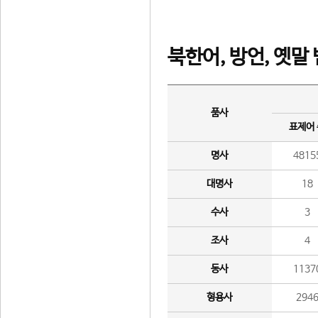
북한어, 방언, 옛말
품사
표제어
명사
4815
대명사
18
수사
3
조사
4
동사
1137
형용사
294