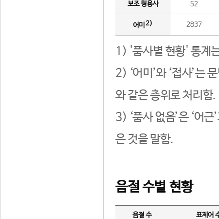
보조 형용사
52
2)
2837
어미
1) '품사별 현황' 통계
2) ‘어미’와 ‘접사’
와 같은 층위로 처리함.
3) ‘품사 없음’은 ‘어
은 것을 말함.
음절 수별 현황
음절 수
표제어 