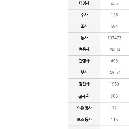
대명사
835
수사
128
조사
594
동사
107473
형용사
29538
관형사
496
부사
32657
감탄사
1959
2)
906
접사
의존 명사
1771
보조 동사
115