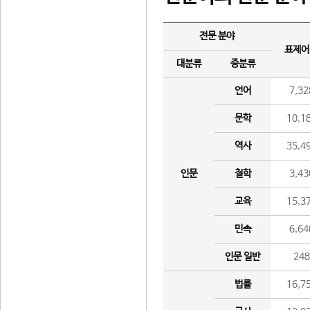
전문 분야
표제어
대분류
중분류
언어
7,32
문학
10,1
역사
35,4
인문
철학
3,43
교육
15,3
민속
6,64
인문 일반
24
법률
16,7