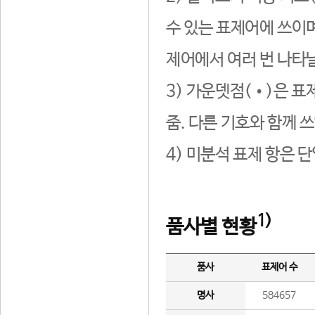
수 있는 표제어에 쓰이며
제어에서 여러 번 나타날
3) 가운뎃점(•)은 표
줌. 다른 기호와 함께 쓰
4) 미분석 표제 항은 
1)
품사별 현황
품사
표제어 수
명사
584657