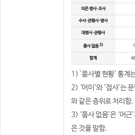
의존 명사·조사
수사·관형사·명사
대명사·관형사
3)
품사 없음
합계
4
1) '품사별 현황' 통계
2) ‘어미’와 ‘접사’
와 같은 층위로 처리함.
3) ‘품사 없음’은 ‘어
은 것을 말함.