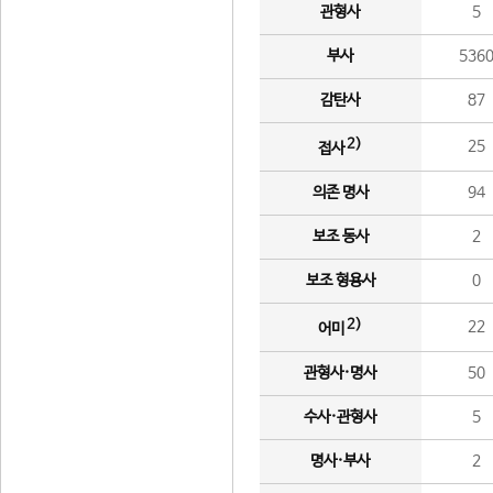
관형사
5
부사
536
감탄사
87
2)
25
접사
의존 명사
94
보조 동사
2
보조 형용사
0
2)
22
어미
관형사·명사
50
수사·관형사
5
명사·부사
2