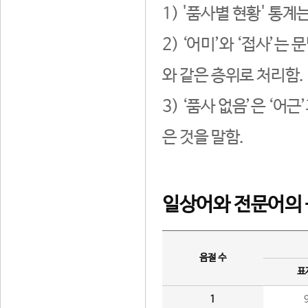
1) '품사별 현황' 통계
2) ‘어미’와 ‘접사’
와 같은 층위로 처리함.
3) ‘품사 없음’은 ‘어
은 것을 말함.
일상어와 전문어의 
음절 수
표
1