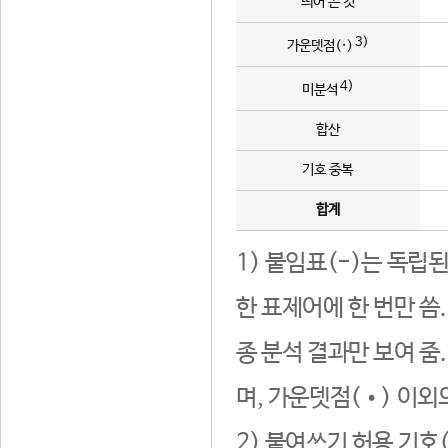
띄어 쓴 것
3)
가운뎃점(·)
4)
미분석
합산
기호 중복
합계
1) 붙임표(-)는 독립
한 표제어에 한 번만 씀
종 분석 결과만 보여 줌
며, 가운뎃점(•) 이외
2) 붙여쓰기 허용 기호