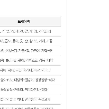
표제어 예
, 먹, 숯, 가, 내, 간, 강, 개, 광, 과, 명, 청
대, 골무, 동이, 윷-판, 참-빗, 가게, 가끔
지, 돋보-기, 가겟-집, 가까이, 가락-엿
럼-틀, 바늘-꽂이, 가까스로, 강동-대다
까이-하다, 나근-거리다, 타닥-거리다
-할아버지, 다람쥐-원숭이, 갈팡질팡-하다
들락날락-거리다, 뒤치다꺼리-하다
가들막가들막-하다, 말라깽이-꾸정모기