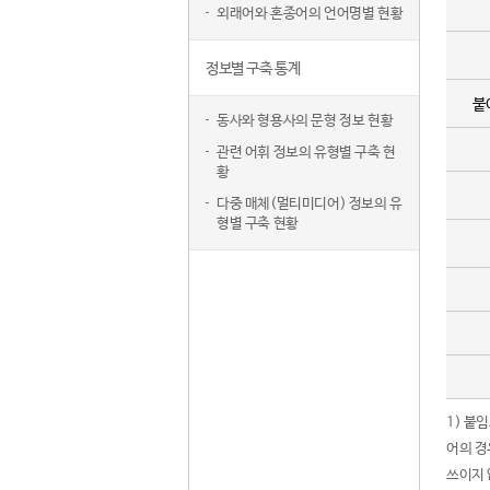
외래어와 혼종어의 언어명별 현황
정보별 구축 통계
붙
동사와 형용사의 문형 정보 현황
관련 어휘 정보의 유형별 구축 현
황
다중 매체(멀티미디어) 정보의 유
형별 구축 현황
1) 붙
어의 경
쓰이지 