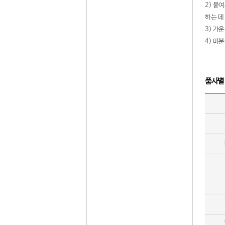
2) 붙
하는 데
3) 가
4) 미
품사별