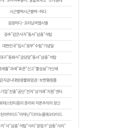
날개-꼬마하루살이, 털줄뾰족코-조개벌레
시근벌떡시근벌떡-하다
검정마디-꼬리납작맵시벌
경주^감은사지^동서^삼층^석탑
대한민국^임시^정부^수립^기념일
대구^동화사^금당암^동서^삼층^석탑
영세율^과세^표준^신고^불성실^가산세
감지금니대방광불화엄경-보현행원품
기업^진흥^공단^전자^상거래^지원^센터
로테스탄티즘의 윤리와 자본주의의 정신
코틴아마이드^아데닌^다이뉴클레오타이드
지^서^삼층^석탑^사리^장엄구^금동^사리^