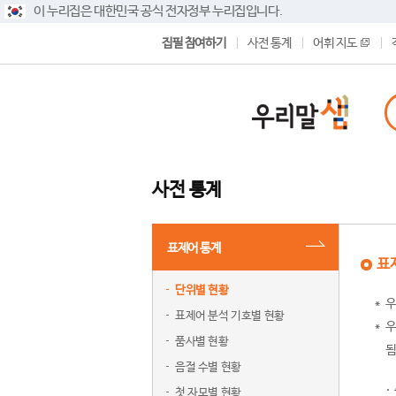
이 누리집은 대한민국 공식 전자정부 누리집입니다.
집필 참여하기
사전 통계
어휘 지도
사전 통계
표제어 통계
표
단위별 현황
우
표제어 분석 기호별 현황
우
품사별 현황
됨
음절 수별 현황
첫 자모별 현황