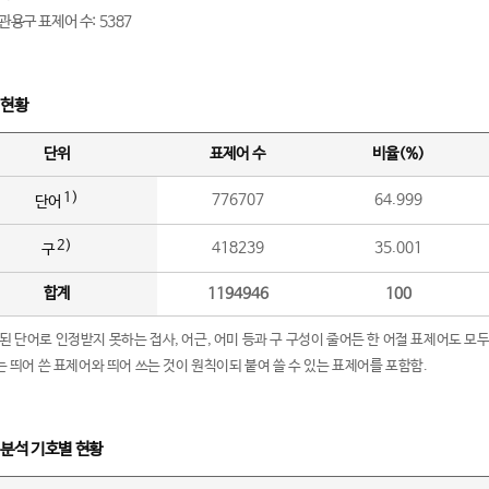
관용구 표제어 수: 5387
 현황
단위
표제어 수
비율(%)
1)
776707
64.999
단어
2)
418239
35.001
구
합계
1194946
100
립된 단어로 인정받지 못하는 접사, 어근, 어미 등과 구 구성이 줄어든 한 어절 표제어도 모두
구’는 띄어 쓴 표제어와 띄어 쓰는 것이 원칙이되 붙여 쓸 수 있는 표제어를 포함함.
 분석 기호별 현황