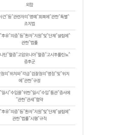
외함
사건^등^관련자의^명예^회복에^관한^특별^
조치법
^후유^의증^등^환자^지원^및^단체^설립에^
관한^법률
니틴^혈증^고암모니아^혈증^고시투룰린뇨^
증후군
청의^위치와^각급^검찰청의^명칭^및^위치
에^관한^규정
^일시^수입을^위한^일시^수입^통관^증서에
^관한^관세^협약
^후유^의증^등^환자^지원^및^단체^설립에^
관한^법률^시행^규칙