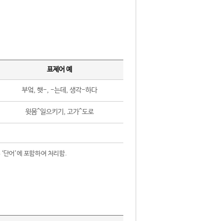
표제어 예
부엌, 햇-, -는데, 생각-하다
윗몸^일으키기, 고가^도로
 ‘단어’에 포함하여 처리함.