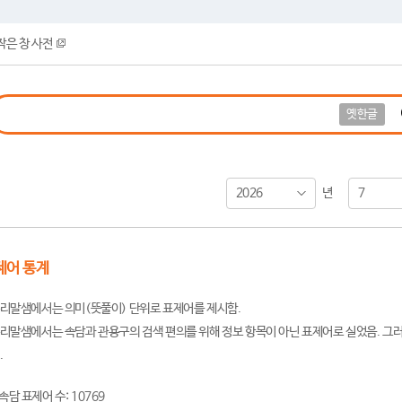
작은 창 사전
옛한글
2026
7
년
제어 통계
리말샘에서는 의미(뜻풀이) 단위로 표제어를 제시함.
리말샘에서는 속담과 관용구의 검색 편의를 위해 정보 항목이 아닌 표제어로 실었음. 그러
.
속담 표제어 수: 10769