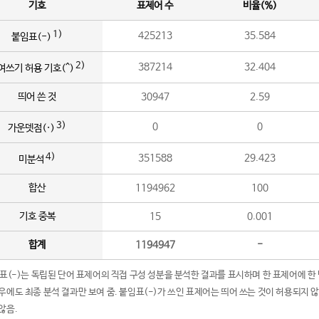
기호
표제어 수
비율(%)
1)
425213
35.584
붙임표(-)
2)
387214
32.404
여쓰기 허용 기호(^)
띄어 쓴 것
30947
2.59
3)
0
0
가운뎃점(·)
4)
351588
29.423
미분석
합산
1194962
100
기호 중복
15
0.001
합계
1194947
-
임표(-)는 독립된 단어 표제어의 직접 구성 성분을 분석한 결과를 표시하며 한 표제어에 한
우에도 최종 분석 결과만 보여 줌. 붙임표(-)가 쓰인 표제어는 띄어 쓰는 것이 허용되지 
않음.