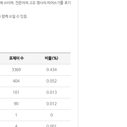
제어에 쓰이며, 전문어와 고유 명사의 띄어쓰기를 표기
 함께 쓰일 수 있음.
표제어 수
비율(%)
3369
0.434
404
0.052
101
0.013
90
0.012
1
0
4
0.001