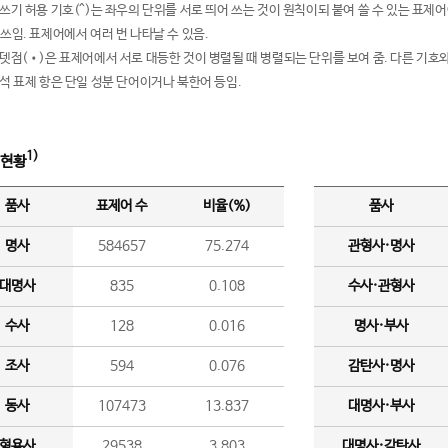
여쓰기 허용 기호(^)는 좌우의 단위를 서로 띄어 쓰는 것이 원칙이되 붙여 쓸 수 있는 표
 쓰임. 표제어에서 여러 번 나타날 수 있음.
운뎃점(•)은 표제어에서 서로 대등한 것이 병렬될 때 병렬되는 단위를 보여 줌. 다른 기호와
분석 표제 항은 단일 성분 단어이거나 북한어 등임.
1)
 현황
품사
표제어 수
비율(%)
품사
명사
584657
75.274
관형사·명사
대명사
835
0.108
수사·관형사
수사
128
0.016
명사·부사
조사
594
0.076
감탄사·명사
동사
107473
13.837
대명사·부사
형용사
29538
3.803
대명사·감탄사