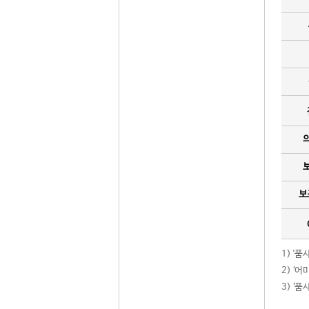
보
1) '
2) ‘
3) ‘