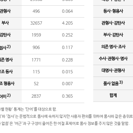
관형사
496
0.064
동사·형용사
부사
32657
4.205
관형사·감탄사
감탄사
1959
0.252
부사·감탄사
의존 명사·조사
2)
906
0.117
접사
수사·관형사·명사
의존 명사
1771
0.228
대명사·관형사
보조 동사
115
0.015
3)
조 형용사
52
0.007
품사 없음
합계
2)
2837
0.365
어미
품사별 현황' 통계는 '단어'를 대상으로 함.
어미’와 ‘접사’는 문법적으로 품사에 속하지 않지만 사용자 편의를 위하여 품사와 같은 층위로
품사 없음’은 ‘어근’과 구 구성이 줄어든 한 어절 표제어로 품사 정보를 주지 않은 것을 말함.