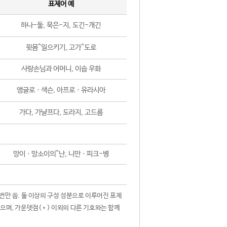
표제어 예
하나-둘, 묵은-지, 도긴-개긴
윗몸^일으키기, 고가^도로
사랑손님과 어머니, 이솝 우화
앵글로ㆍ색슨, 아프로ㆍ유라시아
가다, 가냘프다, 도라지, 고드름
망이ㆍ망소이의^난, 니만ㆍ피크-병
 번만 씀. 둘 이상의 구성 성분으로 이루어진 표제
않으며, 가운뎃점(•) 이외의 다른 기호와는 함께